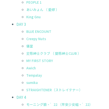
PEOPLE 1
あいみょん （ 愛繆 ）
King Gnu
DAY 3
BLUE ENCOUNT
Creepy Nuts
優里
変態紳士クラブ （ 變態紳士CLUB ）
MY FIRST STORY
Awich
Tempalay
sumika
STRAIGHTENER（ストレイテナー）
DAY 4
モーニング娘。’22 （早安少女組。’22）