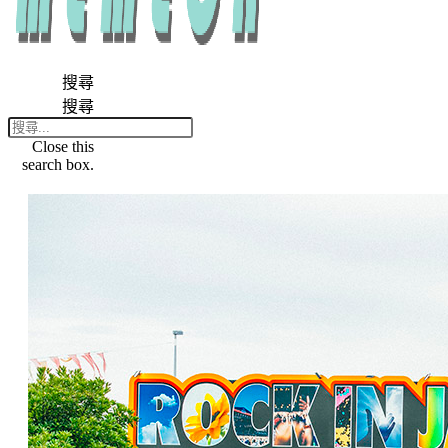
搜尋
搜尋
Close this
search box.