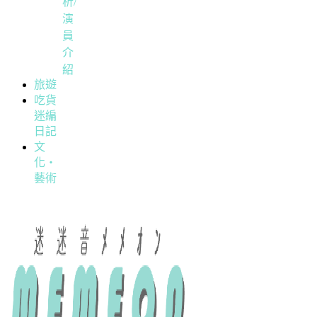
析/
演
員
介
紹
旅遊
吃貨
迷編
日記
文
化・
藝術