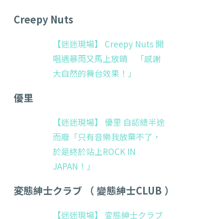
Creepy Nuts
【迷迷現場】 Creepy Nuts 開
唱遇暴雨又馬上放晴 「感謝
大自然的舞台效果！」
優里
【迷迷現場】 優里 自認總半途
而廢「只有音樂我放棄不了，
於是終於站上ROCK IN
JAPAN！」
変態紳士クラブ （ 變態紳士CLUB ）
【迷迷現場】 変態紳士クラブ