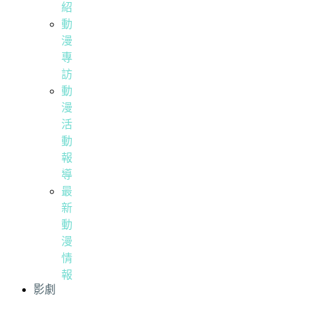
紹
動
漫
專
訪
動
漫
活
動
報
導
最
新
動
漫
情
報
影劇