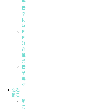
新
音
樂
情
報
迷
迷
好
音
推
薦
音
樂
專
訪
迷迷
動漫
動
漫