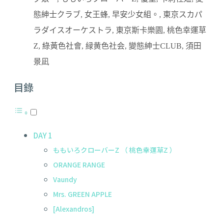
態紳士クラブ
,
女王蜂
,
早安少女組。
,
東京スカパ
ラダイスオーケストラ
,
東京斯卡樂園
,
桃色幸運草
Z
,
綠黃色社會
,
緑黄色社会
,
變態紳士CLUB
,
須田
景凪
目錄
DAY 1
ももいろクローバーZ （ 桃色幸運草Z ）
ORANGE RANGE
Vaundy
Mrs. GREEN APPLE
[Alexandros]