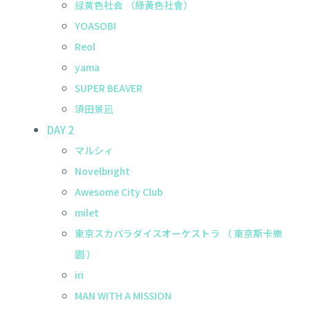
緑黄色社会 （綠黃色社會）
YOASOBI
Reol
yama
SUPER BEAVER
須田景凪
DAY 2
マルシィ
Novelbright
Awesome City Club
milet
東京スカパラダイスオーケストラ （ 東京斯卡樂
園 ）
iri
MAN WITH A MISSION