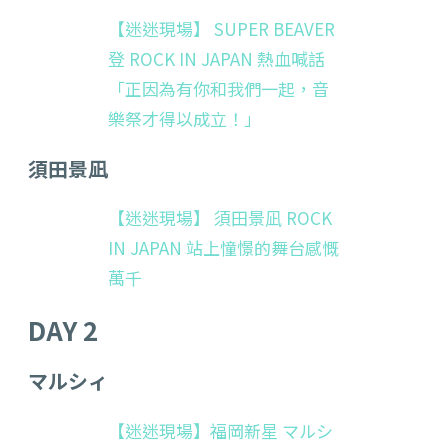
【迷迷現場】 SUPER BEAVER
登 ROCK IN JAPAN 熱血喊話
「正因為有你和我們一起，音
樂祭才得以成立！」
須田景凪
【迷迷現場】 須田景凪 ROCK
IN JAPAN 站上憧憬的舞台感慨
萬千
DAY 2
マルシィ
【迷迷現場】福岡新星 マルシ