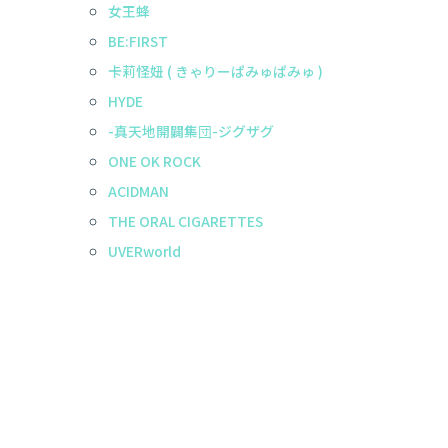
女王蜂
BE:FIRST
卡莉怪妞 ( きゃりーぱみゅぱみゅ )
HYDE
-真天地開闢集団-ジグザグ
ONE OK ROCK
ACIDMAN
THE ORAL CIGARETTES
UVERworld