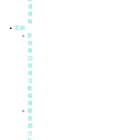
漫
情
報
影劇
影
視
專
訪/
現
場
活
動
報
導
觀
後
感/
分