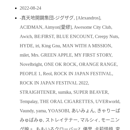
2022-08-24
-真天地開闢集団-ジグザグ
,
[Alexandros]
,
ACIDMAN
,
Aimyon[愛繆]
,
Awesome City Club
,
Awich
,
BE:FIRST
,
BLUE ENCOUNT
,
Creepy Nuts
,
HYDE
,
iri
,
King Gnu
,
MAN WITH A MISSION
,
milet
,
Mrs. GREEN APPLE
,
MY FIRST STORY
,
Novelbright
,
ONE OK ROCK
,
ORANGE RANGE
,
PEOPLE 1
,
Reol
,
ROCK IN JAPAN FESTIVAL
,
ROCK IN JAPAN FESTIVAL 2022
,
STRAIGHTENER
,
sumika
,
SUPER BEAVER
,
Tempalay
,
THE ORAL CIGARETTES
,
UVERworld
,
Vaundy
,
yama
,
YOASOBI
,
あいみょん
,
きゃりーぱ
みゅぱみゅ
,
ストレイテナー
,
マルシィ
,
モーニン
グ娘。
,
ももいろクローバーZ
,
優里
,
卡莉怪妞
,
変