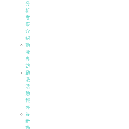
分
析
考
察
介
紹
動
漫
專
訪
動
漫
活
動
報
導
最
新
動