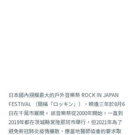
日本國內規模最大的戶外音樂祭 ROCK IN JAPAN
FESTIVAL （簡稱「ロッキン」），睽違三年於8月6
日在千葉市展開。 該音樂祭從2000年開始，一直到
2019年都在茨城縣常陸那珂市舉行，但2021年為了
避免新冠肺炎疫情擴散，應當地醫師協會的要求取