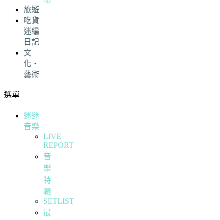
旅遊
吃貨
迷編
日記
文
化・
藝術
選單
迷迷
音樂
LIVE
REPORT
音
樂
特
輯
SETLIST
最