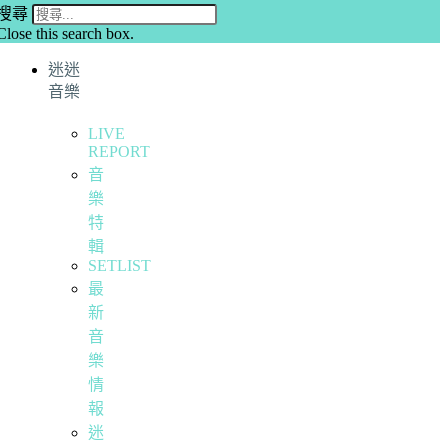
搜尋
Close this search box.
迷迷
音樂
LIVE
REPORT
音
樂
特
輯
SETLIST
最
新
音
樂
情
報
迷