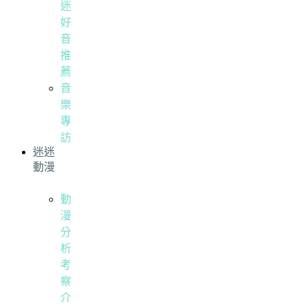
迷
好
音
推
薦
音
樂
專
訪
迷迷
動漫
動
漫
分
析
考
察
介