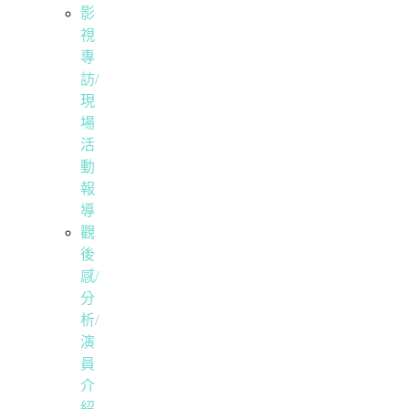
影
視
專
訪/
現
場
活
動
報
導
觀
後
感/
分
析/
演
員
介
紹