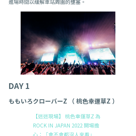
進場時間以緩解車站周圍的壅塞。
DAY 1
ももいろクローバーZ （ 桃色幸運草Z ）
【迷迷現場】 桃色幸運草Z 為
ROCK IN JAPAN 2022 開場擔
心：「會不會都沒人來看」