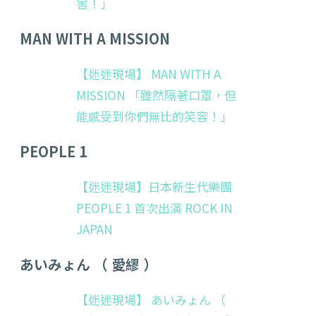
害！」
MAN WITH A MISSION
【迷迷現場】 MAN WITH A
MISSION 「雖然隔著口罩，但
能感受到你們無比的笑容！」
PEOPLE 1
【迷迷現場】日本新生代樂團
PEOPLE 1 首次出演 ROCK IN
JAPAN
あいみょん （ 愛繆 ）
【迷迷現場】 あいみょん （