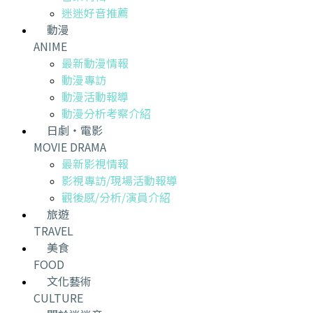
迷迷好音推薦
動漫
ANIME
最新動漫情報
動漫專訪
動漫活動報導
動漫分析考察介紹
日劇・電影
MOVIE DRAMA
最新影視情報
影視專訪/現場活動報導
觀後感/分析/演員介紹
旅遊
TRAVEL
美食
FOOD
文化藝術
CULTURE