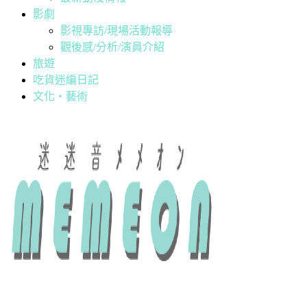
影劇
影視專訪/現場活動報導
觀後感/分析/演員介紹
旅遊
吃貨迷編日記
文化・藝術