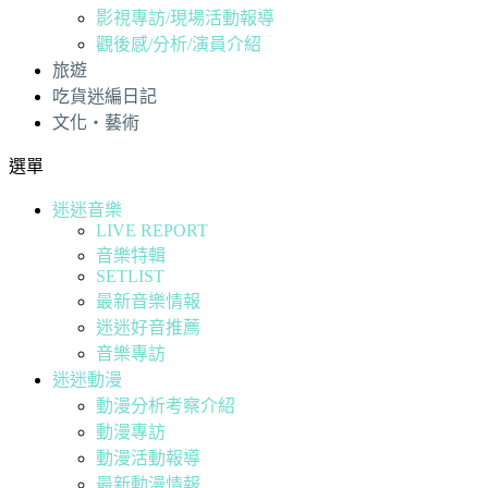
影視專訪/現場活動報導
觀後感/分析/演員介紹
旅遊
吃貨迷編日記
文化・藝術
選單
迷迷音樂
LIVE REPORT
音樂特輯
SETLIST
最新音樂情報
迷迷好音推薦
音樂專訪
迷迷動漫
動漫分析考察介紹
動漫專訪
動漫活動報導
最新動漫情報