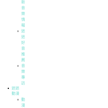
新
音
樂
情
報
迷
迷
好
音
推
薦
音
樂
專
訪
迷迷
動漫
動
漫