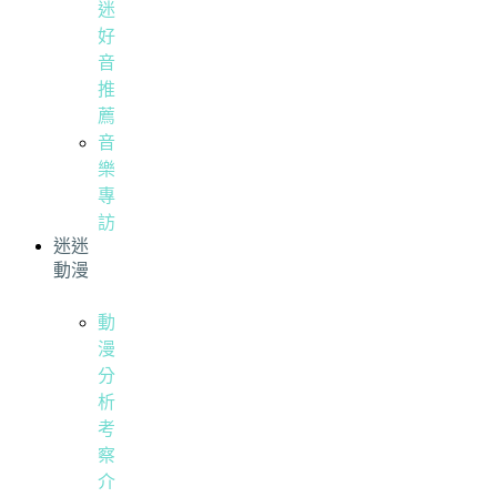
迷
好
音
推
薦
音
樂
專
訪
迷迷
動漫
動
漫
分
析
考
察
介