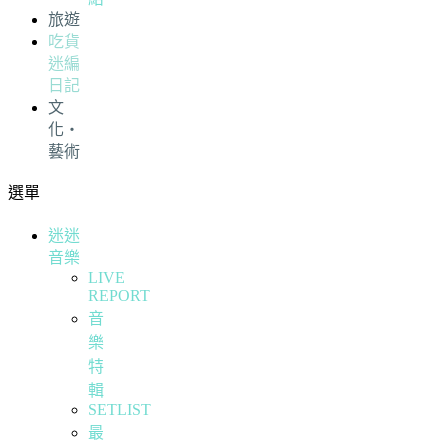
旅遊
吃貨
迷編
日記
文
化・
藝術
選單
迷迷
音樂
LIVE
REPORT
音
樂
特
輯
SETLIST
最