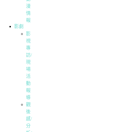
漫
情
報
影劇
影
視
專
訪/
現
場
活
動
報
導
觀
後
感/
分