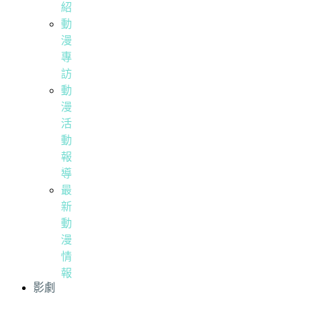
紹
動
漫
專
訪
動
漫
活
動
報
導
最
新
動
漫
情
報
影劇