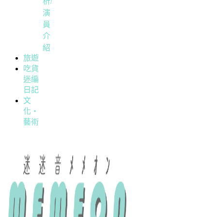
析/
演
員
介
紹
旅遊
吃貨
迷編
日記
文
化・
藝術