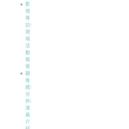
影
視
專
訪/
現
場
活
動
報
導
觀
後
感/
分
析/
演
員
介
紹