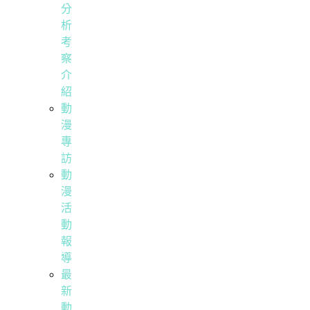
分
析
考
察
介
紹
動
漫
專
訪
動
漫
活
動
報
導
最
新
動