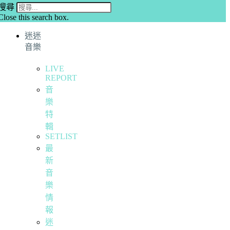
搜尋
Close this search box.
迷迷
音樂
LIVE
REPORT
音
樂
特
輯
SETLIST
最
新
音
樂
情
報
迷