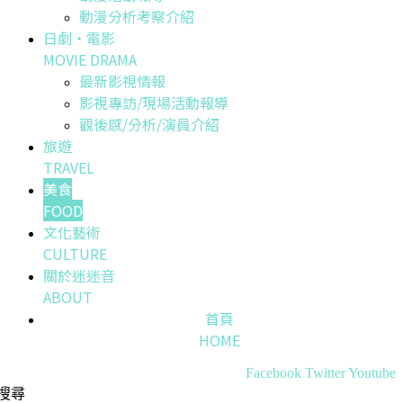
動漫分析考察介紹
日劇・電影
MOVIE DRAMA
最新影視情報
影視專訪/現場活動報導
觀後感/分析/演員介紹
旅遊
TRAVEL
美食
FOOD
文化藝術
CULTURE
關於迷迷音
ABOUT
首頁
HOME
Facebook
Twitter
Youtube
搜尋