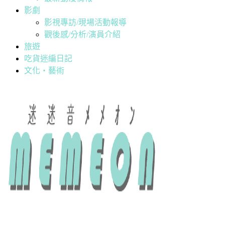
影劇
影視專訪/現場活動報導
觀後感/分析/演員介紹
旅遊
吃貨迷編日記
文化・藝術