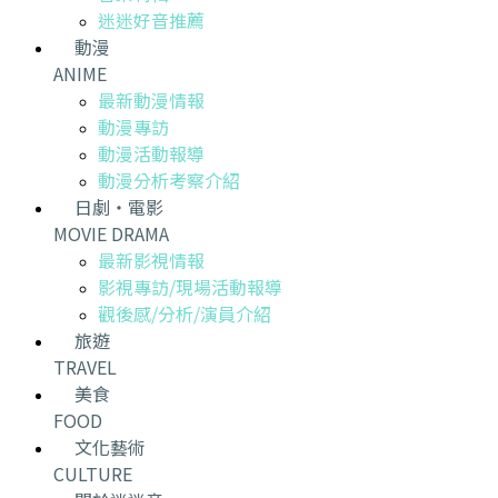
迷迷好音推薦
動漫
ANIME
最新動漫情報
動漫專訪
動漫活動報導
動漫分析考察介紹
日劇・電影
MOVIE DRAMA
最新影視情報
影視專訪/現場活動報導
觀後感/分析/演員介紹
旅遊
TRAVEL
美食
FOOD
文化藝術
CULTURE