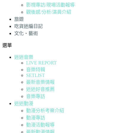
影視專訪/現場活動報導
觀後感/分析/演員介紹
旅遊
吃貨迷編日記
文化・藝術
選單
迷迷音樂
LIVE REPORT
音樂特輯
SETLIST
最新音樂情報
迷迷好音推薦
音樂專訪
迷迷動漫
動漫分析考察介紹
動漫專訪
動漫活動報導
最新動漫情報