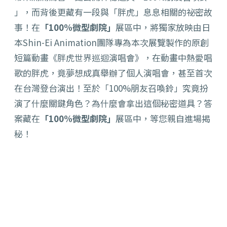
」，而背後更藏有一段與「胖虎」息息相關的祕密故
事！在
「
100
%
微型劇院」
展區中，將獨家放映由日
本
Shin-Ei Animation
團隊專為本次展覽製作的原創
短篇動畫《
胖虎世界巡迴演唱會》，在動畫中熱愛唱
歌的胖虎，
竟夢想成真舉辦了個人演唱會，甚至首次
在台灣登台演出！至於「
1
00%
朋友召喚鈴」究竟扮
演了什麼關鍵角色？
為什麼會拿出這個秘密道具？答
案藏在
「
100%
微型劇院」
展區中
，等您親自進場揭
秘！