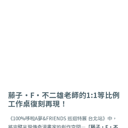
藤子・F・不二雄老師的1:1等比例
工作桌復刻再現！
《100%哆啦A夢&FRIENDS 巡迴特展 台北站》中，
將完整呈現傳奇漫畫家的創作空間—
「藤子・F・不