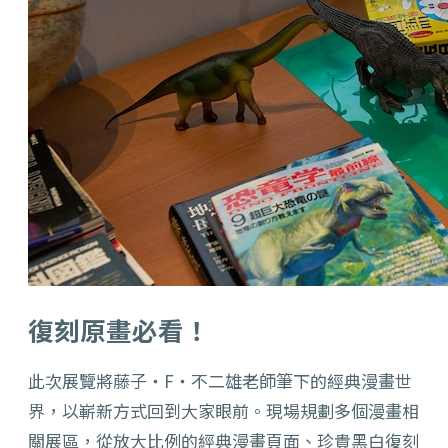
復刻原畫必看！
此次展覽將藤子・
F
・不二雄老師筆下的經典漫畫世
界，
以嶄新方式回到大家眼前。現場規劃多個漫畫相
關展區，
從放大比例的經典漫畫頁面、珍貴黑白復刻