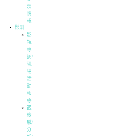
漫
情
報
影劇
影
視
專
訪/
現
場
活
動
報
導
觀
後
感/
分