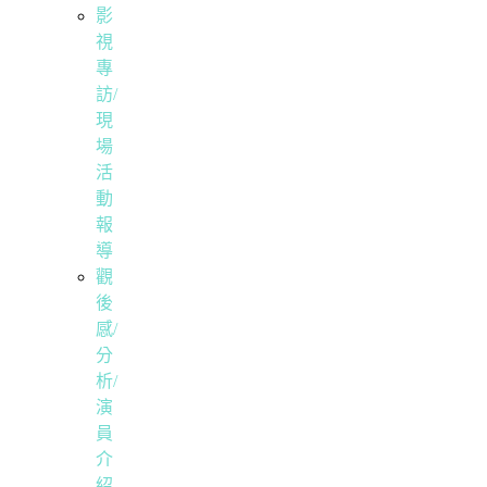
影
視
專
訪/
現
場
活
動
報
導
觀
後
感/
分
析/
演
員
介
紹