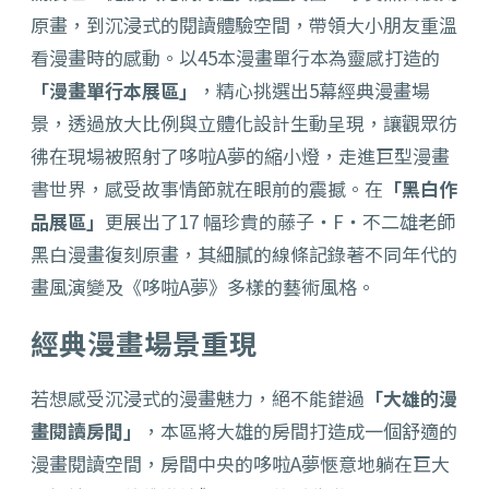
原畫，
到沉浸式的閱讀體驗空間，帶領大小朋友重溫
看漫畫時的感動。以
4
5
本漫畫單行本為靈感打造的
「漫畫單行本展區」
，精心挑選出
5
幕
經典漫畫場
景，透過放大比例與立體化設計生動呈現，
讓觀眾彷
彿在現場被照射了哆啦
A
夢的縮小燈，
走進巨型漫畫
書世界，感受故事情節就在眼前的震撼。在
「
黑白作
品展區」
更展出了
17
幅珍貴的藤子・
F
・不二雄老師
黑白漫畫復刻原畫，
其細膩的線條記錄著不同年代的
畫風演變及《哆啦
A
夢》
多樣的藝術風格。
經典漫畫場景重現
若想感受沉浸式的漫畫魅力，絕不能錯過
「大雄的漫
畫閱讀房間」
，
本區將大雄的房間打造成一個舒適的
漫畫閱讀空間，房間中央的哆啦
A
夢愜意地躺在巨大