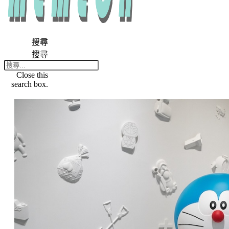
搜尋
搜尋
Close this
search box.