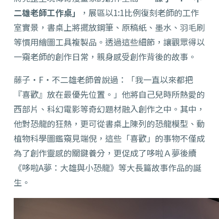
二雄老師工作桌」
，展區以1:1比例復刻老師的工作
室實景，書桌上將擺放鋼筆、原稿紙、墨水、羽毛刷
等慣用繪圖工具複製品。透過這些細節，讓觀眾得以
一窺老師的創作日常，親身感受創作背後的故事。
藤子・F・不二雄老師曾說過：「我一直以來都把
『喜歡』放在最優先位置。」他將自己兒時所熱愛的
西部片、科幻電影等奇幻題材融入創作之中。其中，
他對恐龍的狂熱，更可從書桌上陳列的恐龍模型、動
植物科學圖鑑窺見端倪，這些「喜歡」的事物不僅成
為了創作靈感的關鍵養分，更促成了哆啦Ａ夢後續
《哆啦A夢：大雄與小恐龍》等大長篇故事作品的誕
生。