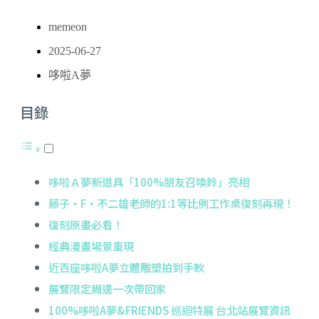
memeon
2025-06-27
哆啦A夢
目錄
哆啦Ａ夢新道具「100%朋友召喚鈴」亮相
藤子・F・不二雄老師的1:1等比例工作桌復刻再現！
復刻原畫必看！
經典漫畫場景重現
近百座哆啦A夢立體雕塑拍到手軟
展覽限定周邊一次帶回家
100%哆啦A夢&FRIENDS 巡迴特展 台北站展覽資訊