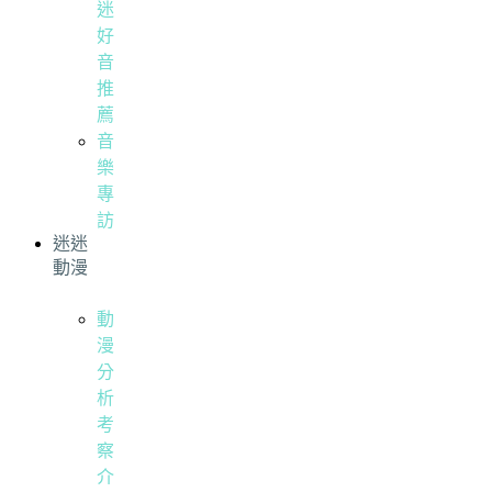
迷
好
音
推
薦
音
樂
專
訪
迷迷
動漫
動
漫
分
析
考
察
介