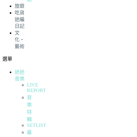
旅遊
吃貨
迷編
日記
文
化・
藝術
選單
迷迷
音樂
LIVE
REPORT
音
樂
特
輯
SETLIST
最