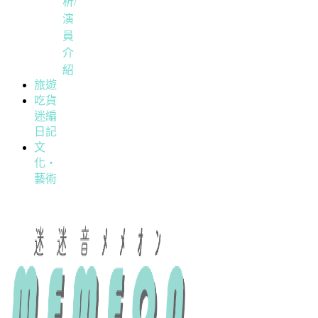
析/
演
員
介
紹
旅遊
吃貨
迷編
日記
文
化・
藝術