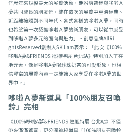
們歷年來規模最大的展覽活動，
期盼讓曾經與哆啦Ａ
夢共同成長的朋友們，
能在這次的展覽中重溫經典、
近距離接觸到不同年代、
各式各樣的哆啦Ａ夢，同時
也希望第一次認識哆啦Ａ夢的新朋友，
可以從中感受
到哆啦Ａ夢多元的面向與魅力」。創意品牌
AllRi
ghtsReserved
創辦人
SK Lam
表示：「此次《
100%
哆啦
A
夢
&FRIENDS
巡迴特展 台北站》特別加入了在
地元素，像是哆啦
A
夢喝珍珠奶茶的可愛形象
，也相
信豐富的展覽內容一定能讓大家享受在哆啦
A
夢的世
界中。」
哆啦Ａ夢新道具「
100%
朋友召喚
鈴」亮相
《
100%
哆啦
A
夢
&FRIENDS
巡迴特展 台北站》不僅
帶來滿滿驚喜，更公開神秘道具「
100%
朋友召喚鈴