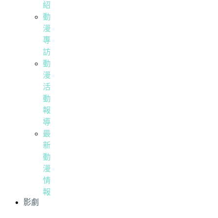
紹
動
漫
專
訪
動
漫
活
動
報
導
最
新
動
漫
情
報
影劇