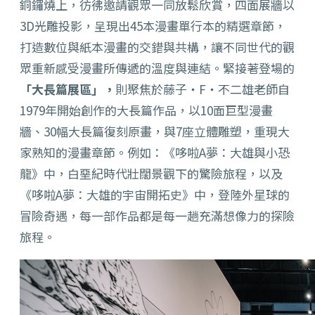
銅鑼燒上，彷彿邀請觀眾一同放鬆欣賞，
四面展牆以
3D
光雕投影，呈現出
45
本漫畫單行本的精選章節，
打造數位與紙本漫畫的交錯與共構，
讓不同世代的觀
眾重新感受漫畫所傳遞的溫度與連結。緊接著登場的
「大長篇展區」，
則聚焦於藤子・
F
・不二雄老師自
1979
年開始
創作的大長篇作品，以
10
面巨型漫畫
牆、
30
幅大長篇復刻原畫，
與
7
座立體雕塑，重現大
家熟知的漫畫章節。例如：《哆啦
A
夢：
大雄與小恐
龍》中，白堊紀時代壯闊景觀下的驚險旅程，以及
《哆啦
A
夢：大雄的宇宙開拓史》中，登陸外星球的
冒險奇遇，
每一部作品都是每一趟充滿想像力的探險
旅程。