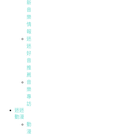
新
音
樂
情
報
迷
迷
好
音
推
薦
音
樂
專
訪
迷迷
動漫
動
漫