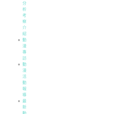
分
析
考
察
介
紹
動
漫
專
訪
動
漫
活
動
報
導
最
新
動