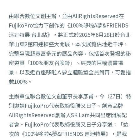
由聯合數位文創主辦，並由
AllRightsReserved
在
FujikoPro
協力下創作的《
100%
哆啦
A
夢
&
FRIENDS
巡迴特展 台北站》，將正式於
2025
年
6
月
28
日於台北
華山東
2
館四連棟
盛大開展，本次展覽佔地近千坪，
完整呈現超豐富多元的展品內容，
包括首次登場的秘
密道具「
100%
朋友召喚鈴」、
經典的巨幅漫畫場
景，以及近百座哆啦Ａ夢立體雕塑全員到齊，
可愛指
數
100%。
主辦單位聯合數位文創董事長李彥甫，今（
27
日）特
別邀請
Fuj
ikoPro
代表取締役勝又日子、創意品牌
AllRightsR
eserved
創辦人
SK Lam
共同出席開展記
者會。
FujikoPro
代表取締役勝又日子分享道：「這
次的《
100%
哆啦
A
夢
&FRIENDS
巡迴特展》，是我