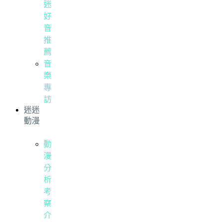
迷
好
音
推
薦
音
樂
專
訪
迷迷
動漫
動
漫
分
析
考
察
介