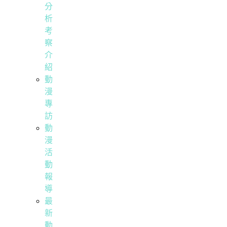
分
析
考
察
介
紹
動
漫
專
訪
動
漫
活
動
報
導
最
新
動