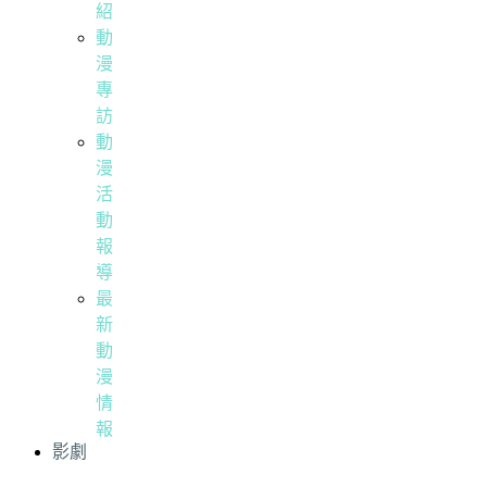
紹
動
漫
專
訪
動
漫
活
動
報
導
最
新
動
漫
情
報
影劇