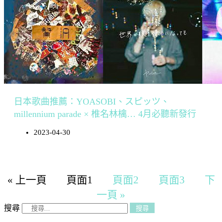
日本歌曲推薦：YOASOBI、スピッツ、
millennium parade × 椎名林檎… 4月必聽新發行
2023-04-30
« 上一頁
頁面
1
頁面
2
頁面
3
下
一頁 »
搜尋
搜尋