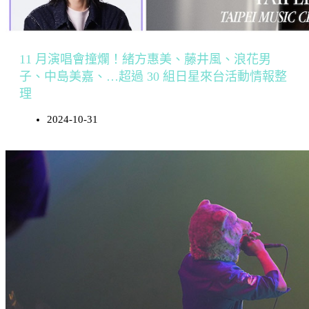
11 月演唱會撞爛！緒方惠美、藤井風、浪花男
子、中島美嘉、…超過 30 組日星來台活動情報整
理
2024-10-31