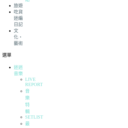
旅遊
吃貨
迷編
日記
文
化・
藝術
選單
迷迷
音樂
LIVE
REPORT
音
樂
特
輯
SETLIST
最