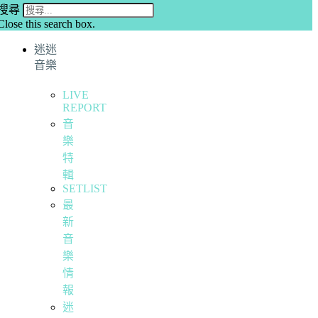
搜尋
Close this search box.
迷迷
音樂
LIVE
REPORT
音
樂
特
輯
SETLIST
最
新
音
樂
情
報
迷