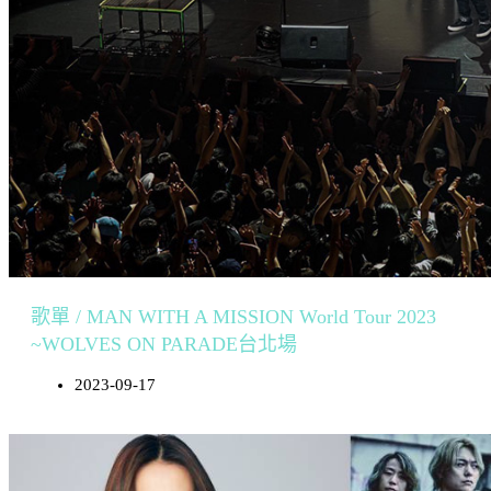
歌單 / MAN WITH A MISSION World Tour 2023
~WOLVES ON PARADE台北場
2023-09-17