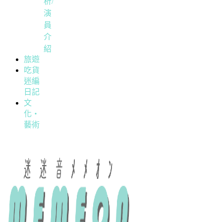
析/
演
員
介
紹
旅遊
吃貨
迷編
日記
文
化・
藝術