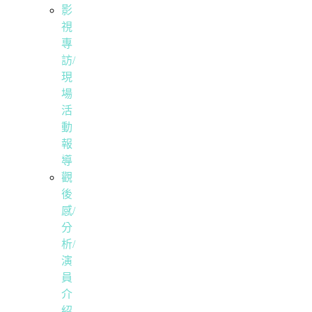
影
視
專
訪/
現
場
活
動
報
導
觀
後
感/
分
析/
演
員
介
紹