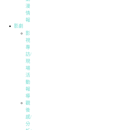
漫
情
報
影劇
影
視
專
訪/
現
場
活
動
報
導
觀
後
感/
分