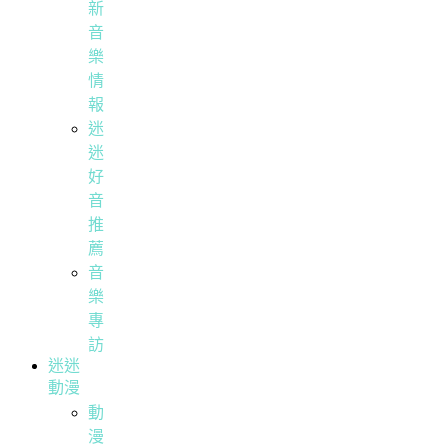
新
音
樂
情
報
迷
迷
好
音
推
薦
音
樂
專
訪
迷迷
動漫
動
漫