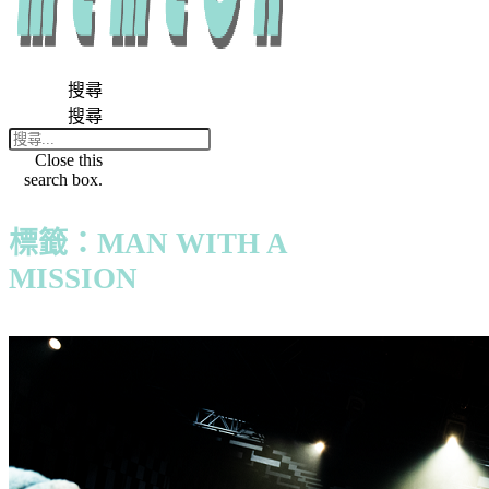
搜尋
搜尋
Close this
search box.
標籤：MAN WITH A
MISSION