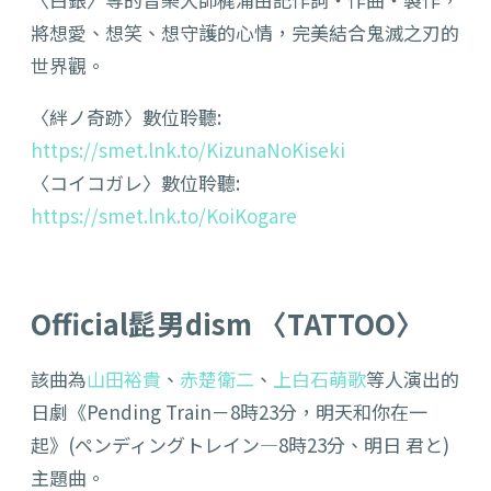
將想愛、想笑、想守護的心情，完美結合鬼滅之刃的
世界觀。
〈絆ノ奇跡〉數位聆聽:
https://smet.lnk.to/KizunaNoKiseki
〈コイコガレ〉數位聆聽:
https://smet.lnk.to/KoiKogare
Official髭男dism 〈TATTOO〉
該曲為
山田裕貴
、
赤楚衛二
、
上白石萌歌
等人演出的
日劇《Pending Train－8時23分，明天和你在一
起》(ペンディングトレイン―8時23分、明日 君と)
主題曲。