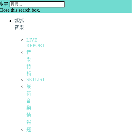
搜尋
Close this search box.
迷迷
音樂
LIVE
REPORT
音
樂
特
輯
SETLIST
最
新
音
樂
情
報
迷