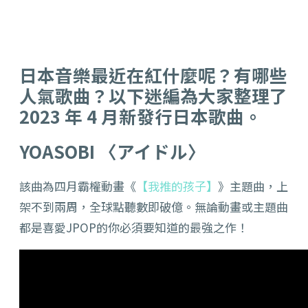
日本音樂最近在紅什麼呢？有哪些
人氣歌曲？以下迷編為大家整理了
2023 年 4 月新發行日本歌曲。
YOASOBI 〈アイドル〉
該曲為四月霸權動畫《
【我推的孩子】
》主題曲，上
架不到兩周，全球點聽數即破億。無論動畫或主題曲
都是喜愛JPOP的你必須要知道的最強之作！