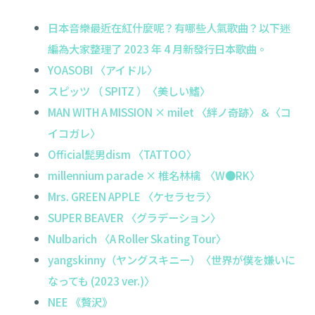
日本音樂最近在紅什麼呢？有哪些人氣歌曲？以下迷
編為大家整理了 2023 年 4 月新發行日本歌曲。
YOASOBI 〈アイドル〉
スピッツ （ SPITZ ）〈美しい鰭〉
MAN WITH A MISSION × milet 〈絆ノ奇跡〉＆〈コ
イコガレ〉
Official髭男dism 〈TATTOO〉
millennium parade × 椎名林檎 〈W●RK〉
Mrs. GREEN APPLE 〈ケセラセラ〉
SUPER BEAVER 〈グラデーション〉
Nulbarich 〈A Roller Skating Tour〉
yangskinny（ヤングスキニー）〈世界が僕を嫌いに
なっても (2023 ver.)〉
NEE 《贅沢》