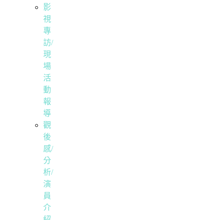
影
視
專
訪/
現
場
活
動
報
導
觀
後
感/
分
析/
演
員
介
紹