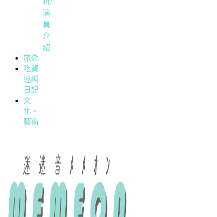
析/
演
員
介
紹
旅遊
吃貨
迷編
日記
文
化・
藝術