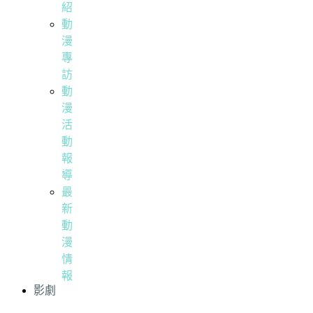
紹
動
漫
專
訪
動
漫
活
動
報
導
最
新
動
漫
情
報
影劇