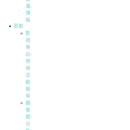
漫
情
報
影劇
影
視
專
訪/
現
場
活
動
報
導
觀
後
感/
分