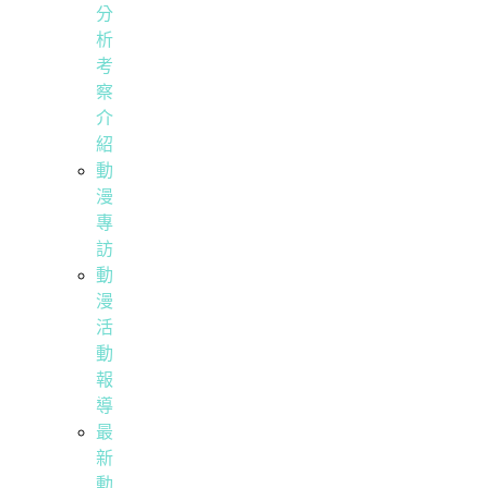
分
析
考
察
介
紹
動
漫
專
訪
動
漫
活
動
報
導
最
新
動