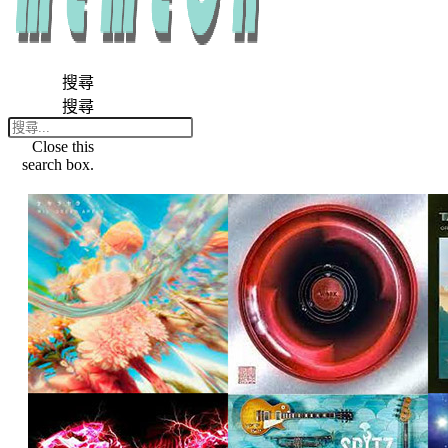
搜尋
搜尋
Close this
search box.