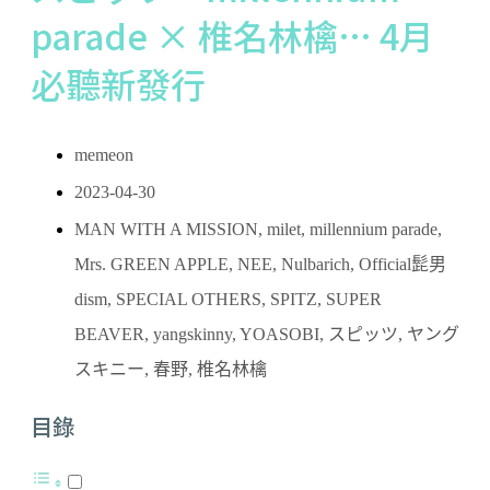
parade × 椎名林檎… 4月
必聽新發行
memeon
2023-04-30
MAN WITH A MISSION
,
milet
,
millennium parade
,
Mrs. GREEN APPLE
,
NEE
,
Nulbarich
,
Official髭男
dism
,
SPECIAL OTHERS
,
SPITZ
,
SUPER
BEAVER
,
yangskinny
,
YOASOBI
,
スピッツ
,
ヤング
スキニー
,
春野
,
椎名林檎
目錄