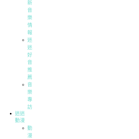
新
音
樂
情
報
迷
迷
好
音
推
薦
音
樂
專
訪
迷迷
動漫
動
漫