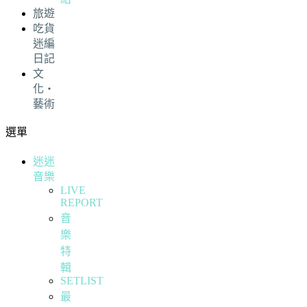
旅遊
吃貨
迷編
日記
文
化・
藝術
選單
迷迷
音樂
LIVE
REPORT
音
樂
特
輯
SETLIST
最