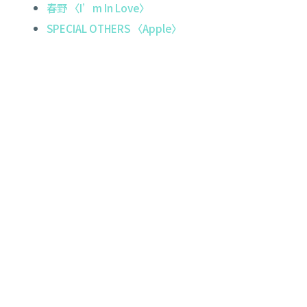
春野 〈I’m In Love〉
SPECIAL OTHERS 〈Apple〉