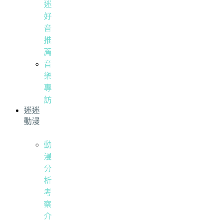
迷
好
音
推
薦
音
樂
專
訪
迷迷
動漫
動
漫
分
析
考
察
介