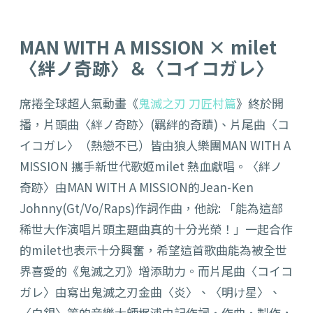
MAN WITH A MISSION × milet
〈絆ノ奇跡〉＆〈コイコガレ〉
席捲全球超人氣動畫《
鬼滅之刃 刀匠村篇
》終於開
播，片頭曲〈絆ノ奇跡〉(羈絆的奇蹟)、片尾曲〈コ
イコガレ〉（熱戀不已）皆由狼人樂團MAN WITH A
MISSION 攜手新世代歌姬milet 熱血獻唱。〈絆ノ
奇跡〉由MAN WITH A MISSION的Jean-Ken
Johnny(Gt/Vo/Raps)作詞作曲，他說: 「能為這部
稀世大作演唱片頭主題曲真的十分光榮！」一起合作
的milet也表示十分興奮，希望這首歌曲能為被全世
界喜愛的《鬼滅之刃》增添助力。而片尾曲〈コイコ
ガレ〉由寫出鬼滅之刃金曲〈炎〉、〈明け星〉、
〈白銀〉等的音樂大師梶浦由記作詞‧作曲‧製作，