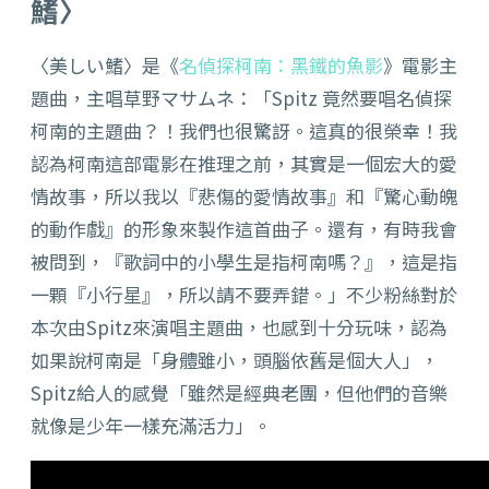
鰭〉
〈美しい鰭〉是《
名偵探柯南：黑鐵的魚影
》電影主
題曲，主唱草野マサムネ：「Spitz 竟然要唱名偵探
柯南的主題曲？！我們也很驚訝。這真的很榮幸！我
認為柯南這部電影在推理之前，其實是一個宏大的愛
情故事，所以我以『悲傷的愛情故事』和『驚心動魄
的動作戲』的形象來製作這首曲子。還有，有時我會
被問到，『歌詞中的小學生是指柯南嗎？』，這是指
一顆『小行星』，所以請不要弄錯。」不少粉絲對於
本次由Spitz來演唱主題曲，也感到十分玩味，認為
如果說柯南是「身體雖小，頭腦依舊是個大人」，
Spitz給人的感覺「雖然是經典老團，但他們的音樂
就像是少年一樣充滿活力」。