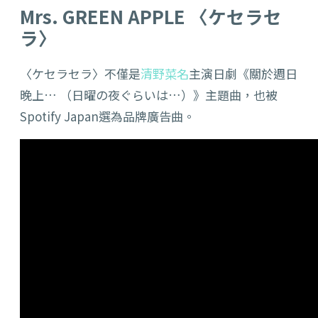
Mrs. GREEN APPLE 〈ケセラセ
ラ〉
〈ケセラセラ〉不僅是
清野菜名
主演日劇《關於週日
晚上… （日曜の夜ぐらいは…）》主題曲，也被
Spotify Japan選為品牌廣告曲。