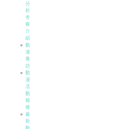
分
析
考
察
介
紹
動
漫
專
訪
動
漫
活
動
報
導
最
新
動