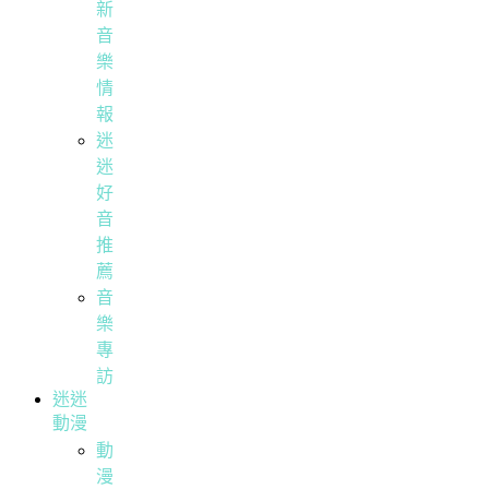
新
音
樂
情
報
迷
迷
好
音
推
薦
音
樂
專
訪
迷迷
動漫
動
漫