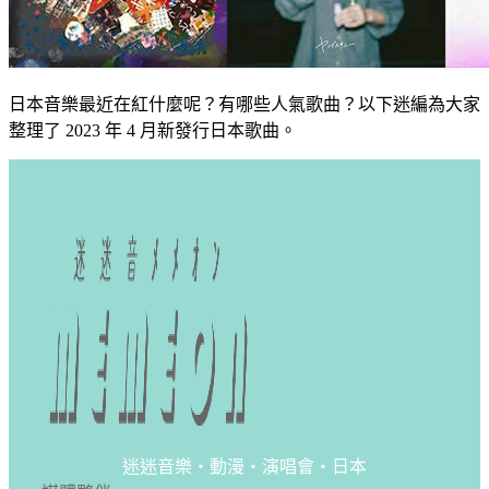
日本音樂最近在紅什麼呢？有哪些人氣歌曲？以下迷編為大家
整理了 2023 年 4 月新發行日本歌曲。
迷迷音樂・動漫・演唱會・日本