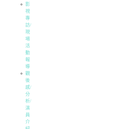
影
視
專
訪/
現
場
活
動
報
導
觀
後
感/
分
析/
演
員
介
紹