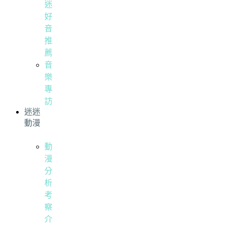
迷
好
音
推
薦
音
樂
專
訪
迷迷
動漫
動
漫
分
析
考
察
介