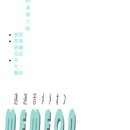
析/
演
員
介
紹
旅遊
吃貨
迷編
日記
文
化・
藝術