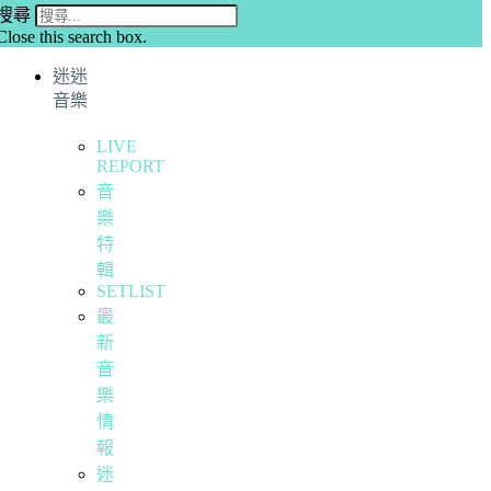
搜尋
Close this search box.
迷迷
音樂
LIVE
REPORT
音
樂
特
輯
SETLIST
最
新
音
樂
情
報
迷