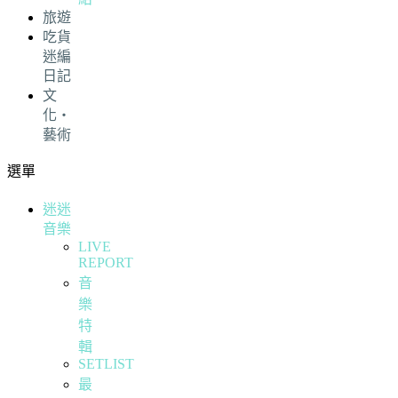
旅遊
吃貨
迷編
日記
文
化・
藝術
選單
迷迷
音樂
LIVE
REPORT
音
樂
特
輯
SETLIST
最