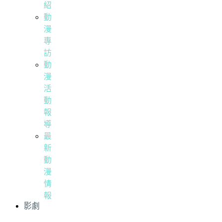
紹
動
漫
專
訪
動
漫
活
動
報
導
最
新
動
漫
情
報
影劇