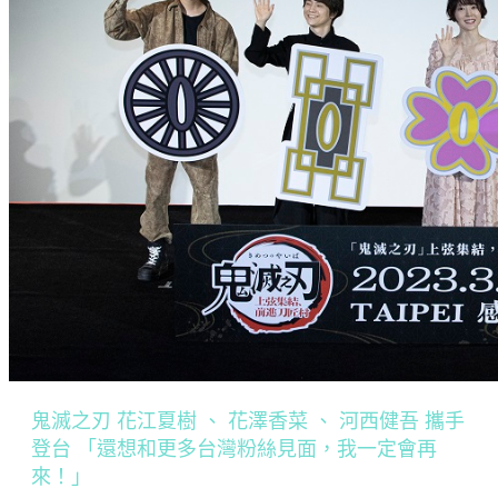
鬼滅之刃 花江夏樹 、 花澤香菜 、 河西健吾 攜手
登台 「還想和更多台灣粉絲見面，我一定會再
來！」