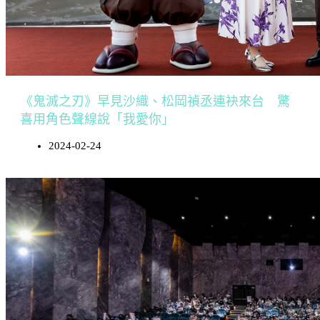
《鬼滅之刃》早見沙織、松岡禎丞連袂來台 驚
喜用角色聲線說「我愛你」
2024-02-24