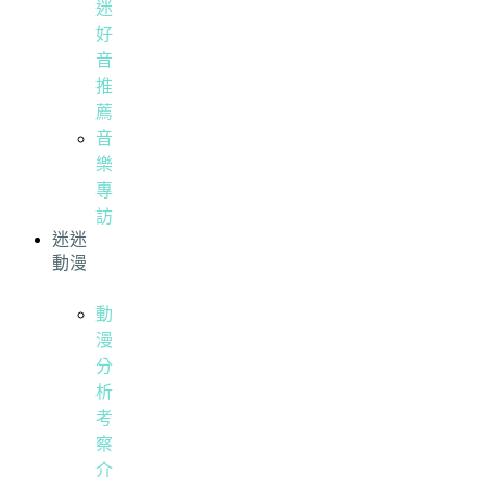
迷
好
音
推
薦
音
樂
專
訪
迷迷
動漫
動
漫
分
析
考
察
介