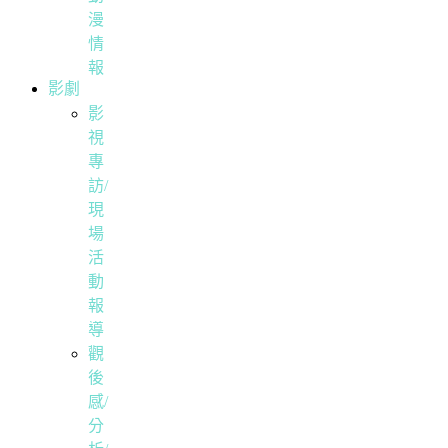
漫
情
報
影劇
影
視
專
訪/
現
場
活
動
報
導
觀
後
感/
分