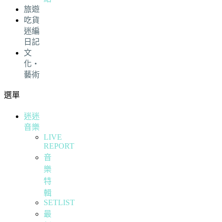
旅遊
吃貨
迷編
日記
文
化・
藝術
選單
迷迷
音樂
LIVE
REPORT
音
樂
特
輯
SETLIST
最