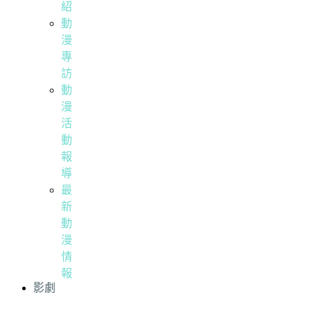
紹
動
漫
專
訪
動
漫
活
動
報
導
最
新
動
漫
情
報
影劇