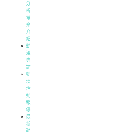
分
析
考
察
介
紹
動
漫
專
訪
動
漫
活
動
報
導
最
新
動