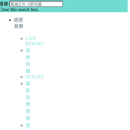
搜尋
Close this search box.
迷迷
音樂
LIVE
REPORT
音
樂
特
輯
SETLIST
最
新
音
樂
情
報
迷