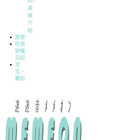
析/
演
員
介
紹
旅遊
吃貨
迷編
日記
文
化・
藝術