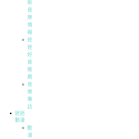
新
音
樂
情
報
迷
迷
好
音
推
薦
音
樂
專
訪
迷迷
動漫
動
漫