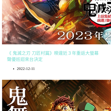
《 鬼滅之刃 刀匠村篇》暌違近３年重返大螢幕
聲優巡迴來台決定
2022-12-11