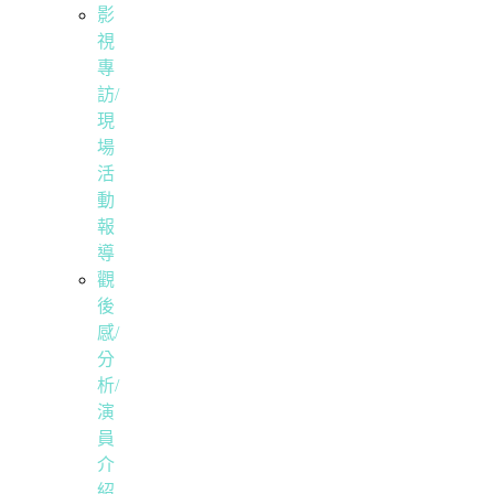
影
視
專
訪/
現
場
活
動
報
導
觀
後
感/
分
析/
演
員
介
紹