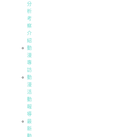
分
析
考
察
介
紹
動
漫
專
訪
動
漫
活
動
報
導
最
新
動