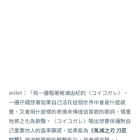
milet：「我一邊唱著梶浦由紀的〈コイコガレ〉，
一邊仔細想著如果自己活在這個世界中會是什麼感
覺，又會用什麼樣的表情來傳達這首歌的歌詞，慎重
地將之化為歌聲。
〈コイコガレ〉唱出想要保護對自
己重要他人的直率願望，如果能為
《鬼滅之刃 刀匠
村篇》
增添朝霞般的鮮豔色彩，我會很高興。」