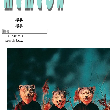
搜尋
搜尋
Close this
search box.