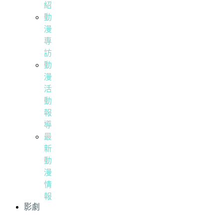
紹
動
漫
專
訪
動
漫
活
動
報
導
最
新
動
漫
情
報
影劇