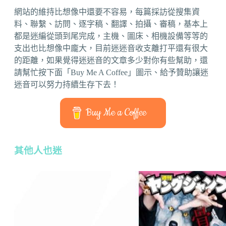
網站的維持比想像中還要不容易，每篇採訪從搜集資
料、聯繫、訪問、逐字稿、翻譯、拍攝、審稿，基本上
都是迷編從頭到尾完成，主機、圖床、相機設備等等的
支出也比想像中龐大，目前迷迷音收支離打平還有很大
的距離，如果覺得迷迷音的文章多少對你有些幫助，還
請幫忙按下面「Buy Me A Coffee」圖示、給予贊助讓迷
迷音可以努力持續生存下去！
Buy Me a Coffee
其他人也迷