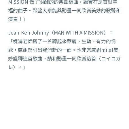
MISSION 做了很酷的的樂團編曲，讓實在是首很幸
福的曲子。希望大家能與動畫一同欣賞美妙的歌聲和
演奏！」
Jean-Ken Johnny（MAN WITH A MISSION）：
「梶浦老師寫了一首聽起來華麗、生動、有力的情
歌，感謝您引出我們新的一面。也非常感謝milet美
妙詮釋這首歌曲。請和動畫一同欣賞這首〈コイコガ
レ〉。」