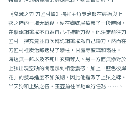
《鬼滅之刃 刀匠村篇》描述主角炭治郎在經過與上
弦之陸的一場大戰後，便在蝴蝶屋療養了一段時間，
在聽說鋼鐵塚不再為自己打造新刀後，他決定前往刀
匠村一探究竟並再次拜託鋼鐵塚為自己鑄刀，然而在
刀匠村裡炭治郎遇見了戀柱·甘露寺蜜璃和霞柱·
時透無一郎以及不死川玄彌等人。另一方面無慘對於
上弦出現空缺的問題感到相當震怒，加上「藍色彼岸
花」的搜尋進度不如預期，因此他指派了上弦之肆·
半天狗和上弦之伍·玉壺前往某地執行任務… …。