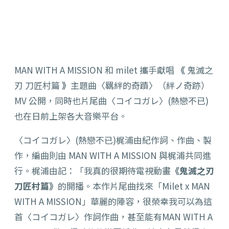
MAN WITH A MISSION 和 milet 攜手獻唱
《
鬼滅之
刃 刀匠村篇
》
主題曲〈羈絆的奇蹟〉（
絆ノ奇跡
）
MV 公開，同時也片尾曲
〈コイコガレ〉(熱戀不已)
也在日前上架各大音樂平台。
〈コイコガレ〉(熱戀不已)梶浦由紀作詞、作曲、製
作，編曲則由 MAN WITH A MISSION 與梶浦共同進
行。梶浦由記：「我真的很期待電視動畫
《鬼滅之刃
刀匠村篇》
的開播。本作片尾曲找來「Milet x MAN
WITH A MISSION」華麗的陣容，很榮幸我可以為這
首〈コイコガレ〉作詞作曲，甚至能有MAN WITH A