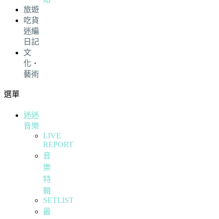
旅遊
吃貨
迷編
日記
文
化・
藝術
選單
迷迷
音樂
LIVE
REPORT
音
樂
特
輯
SETLIST
最