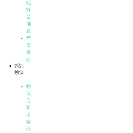
迷
好
音
推
薦
音
樂
專
訪
迷迷
動漫
動
漫
分
析
考
察
介