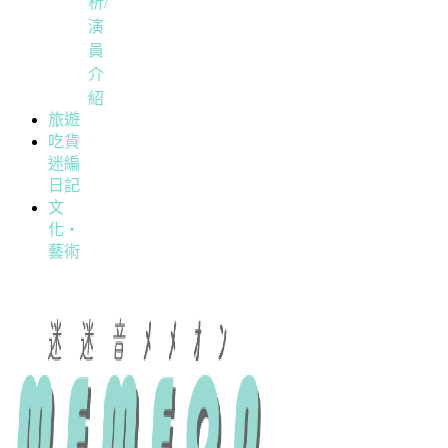
析/
演
員
介
紹
旅遊
吃貨
迷編
日記
文
化・
藝術