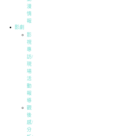
漫
情
報
影劇
影
視
專
訪/
現
場
活
動
報
導
觀
後
感/
分