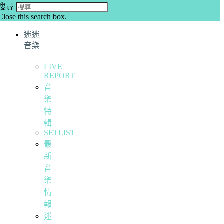
搜尋
Close this search box.
迷迷
音樂
LIVE
REPORT
音
樂
特
輯
SETLIST
最
新
音
樂
情
報
迷