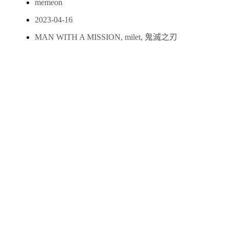
memeon
2023-04-16
MAN WITH A MISSION
,
milet
,
鬼滅之刃