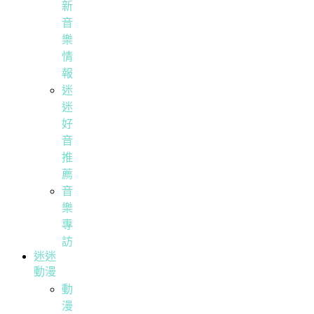
新
音
樂
情
報
迷
迷
好
音
推
薦
音
樂
專
訪
迷迷
動漫
動
漫