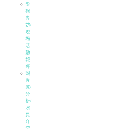
影
視
專
訪/
現
場
活
動
報
導
觀
後
感/
分
析/
演
員
介
紹