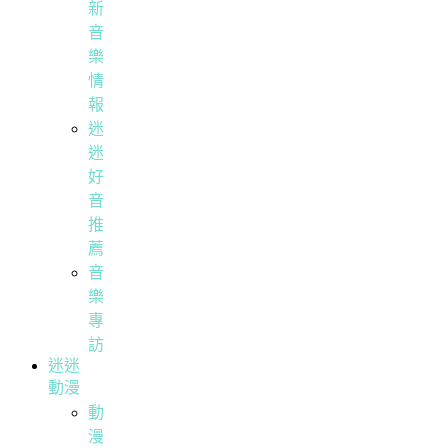
新
音
樂
情
報
迷
迷
好
音
推
薦
音
樂
專
訪
迷迷
動漫
動
漫