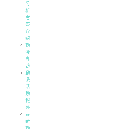
分
析
考
察
介
紹
動
漫
專
訪
動
漫
活
動
報
導
最
新
動