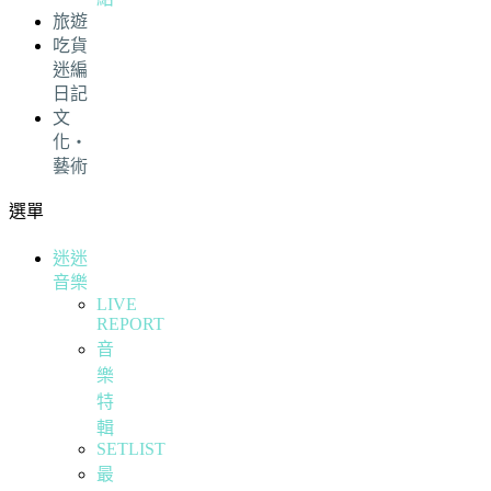
旅遊
吃貨
迷編
日記
文
化・
藝術
選單
迷迷
音樂
LIVE
REPORT
音
樂
特
輯
SETLIST
最