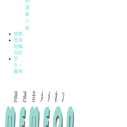
析/
演
員
介
紹
旅遊
吃貨
迷編
日記
文
化・
藝術