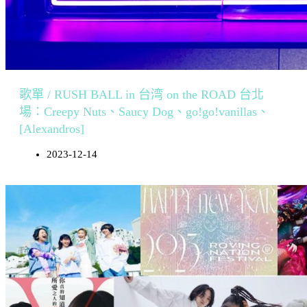
歌單 / RUSH BALL in 台湾 on the ROAD 台北
場：Creepy Nuts、Saucy Dog、go!go!vanillas、
[Alexandros]
2023-12-14