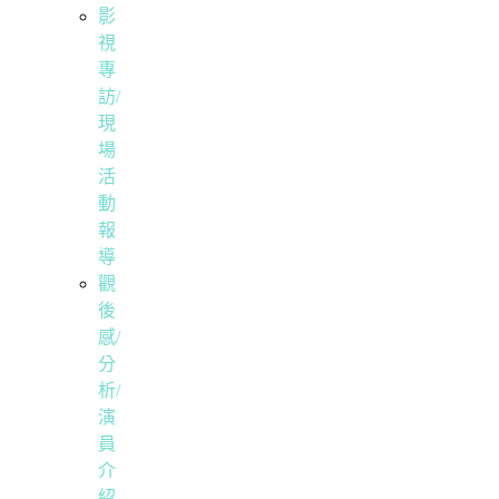
影
視
專
訪/
現
場
活
動
報
導
觀
後
感/
分
析/
演
員
介
紹