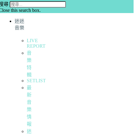
搜尋
Close this search box.
迷迷
音樂
LIVE
REPORT
音
樂
特
輯
SETLIST
最
新
音
樂
情
報
迷