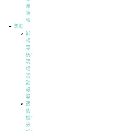
漫
情
報
影劇
影
視
專
訪/
現
場
活
動
報
導
觀
後
感/
分