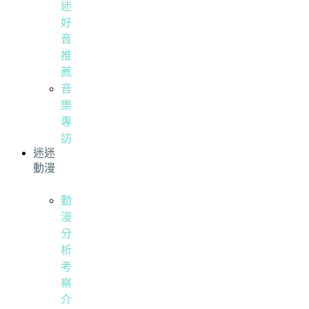
迷
好
音
推
薦
音
樂
專
訪
迷迷
動漫
動
漫
分
析
考
察
介