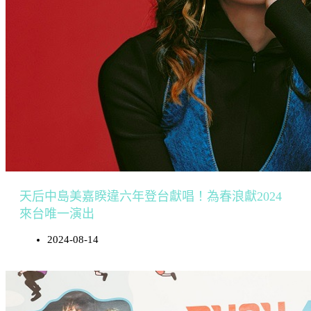
天后中島美嘉睽違六年登台獻唱！為春浪獻2024
來台唯一演出
2024-08-14