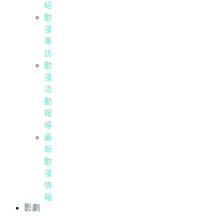
紹
動
漫
專
訪
動
漫
活
動
報
導
最
新
動
漫
情
報
影劇