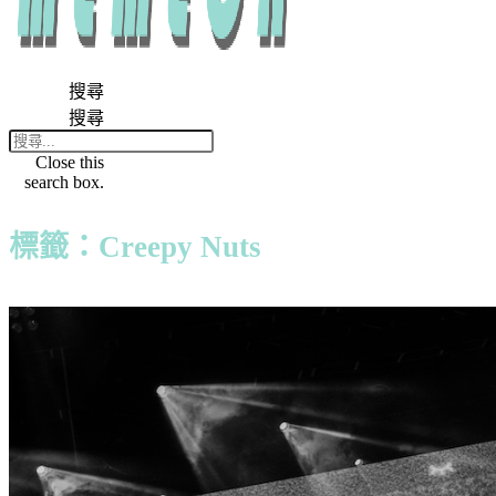
搜尋
搜尋
Close this
search box.
標籤：Creepy Nuts