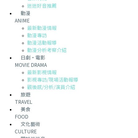
迷迷好音推薦
動漫
ANIME
最新動漫情報
動漫專訪
動漫活動報導
動漫分析考察介紹
日劇・電影
MOVIE DRAMA
最新影視情報
影視專訪/現場活動報導
觀後感/分析/演員介紹
旅遊
TRAVEL
美食
FOOD
文化藝術
CULTURE