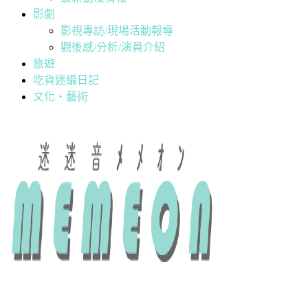
影劇
影視專訪/現場活動報導
觀後感/分析/演員介紹
旅遊
吃貨迷編日記
文化・藝術