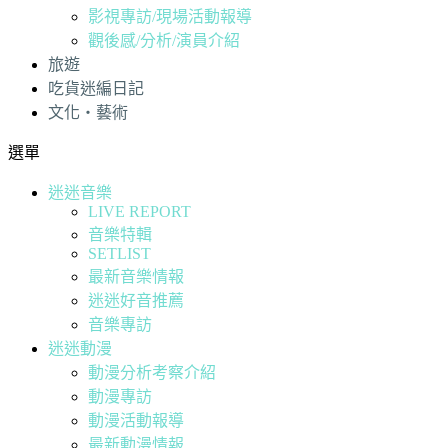
影視專訪/現場活動報導
觀後感/分析/演員介紹
旅遊
吃貨迷編日記
文化・藝術
選單
迷迷音樂
LIVE REPORT
音樂特輯
SETLIST
最新音樂情報
迷迷好音推薦
音樂專訪
迷迷動漫
動漫分析考察介紹
動漫專訪
動漫活動報導
最新動漫情報