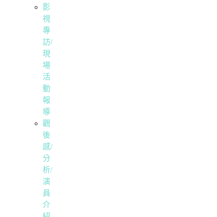
影
視
專
訪/
現
場
活
動
報
導
觀
後
感/
分
析/
演
員
介
紹