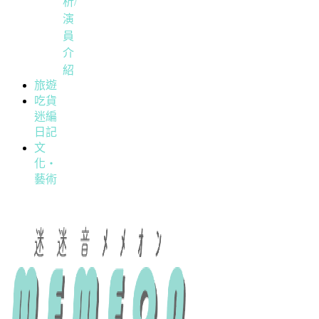
析/
演
員
介
紹
旅遊
吃貨
迷編
日記
文
化・
藝術