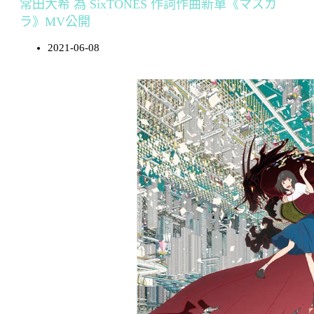
常田大希 為 SixTONES 作詞作曲新單《マスカ
ラ》MV公開
2021-06-08