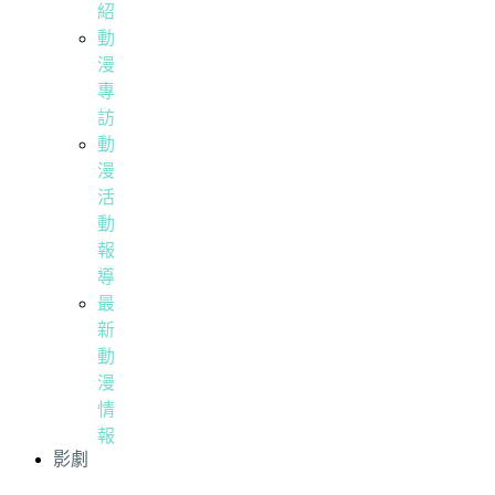
紹
動
漫
專
訪
動
漫
活
動
報
導
最
新
動
漫
情
報
影劇