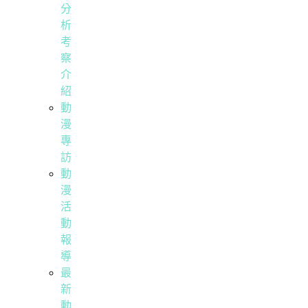
分
析
考
察
介
紹
動
漫
專
訪
動
漫
活
動
報
導
最
新
動