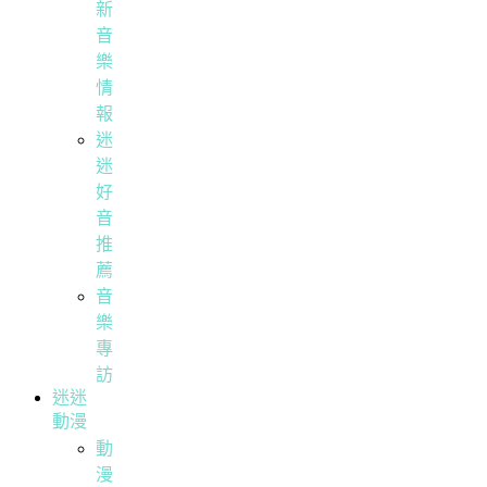
新
音
樂
情
報
迷
迷
好
音
推
薦
音
樂
專
訪
迷迷
動漫
動
漫