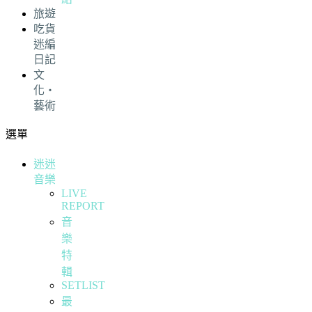
旅遊
吃貨
迷編
日記
文
化・
藝術
選單
迷迷
音樂
LIVE
REPORT
音
樂
特
輯
SETLIST
最