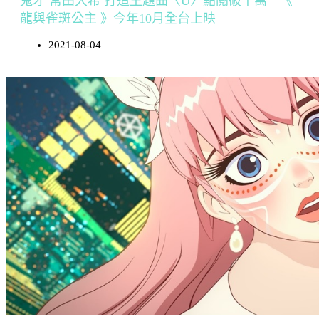
鬼才 常田大希 打造主題曲〈U〉點閱破千萬 《
龍與雀斑公主 》今年10月全台上映
2021-08-04