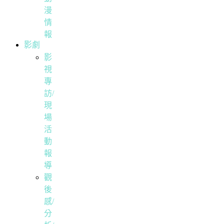
漫
情
報
影劇
影
視
專
訪/
現
場
活
動
報
導
觀
後
感/
分