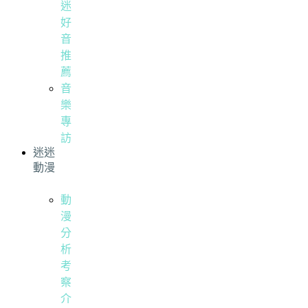
迷
好
音
推
薦
音
樂
專
訪
迷迷
動漫
動
漫
分
析
考
察
介