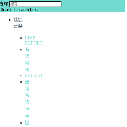
搜尋
Close this search box.
迷迷
音樂
LIVE
REPORT
音
樂
特
輯
SETLIST
最
新
音
樂
情
報
迷