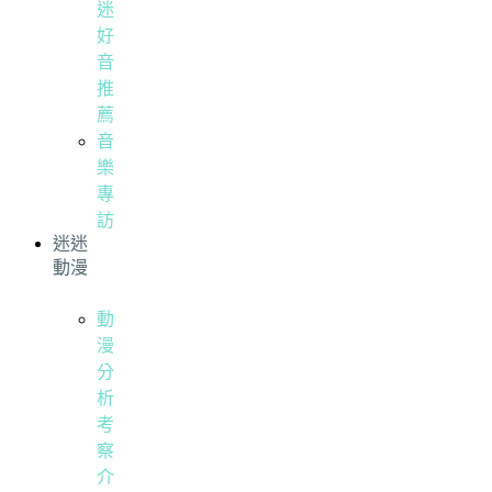
迷
好
音
推
薦
音
樂
專
訪
迷迷
動漫
動
漫
分
析
考
察
介