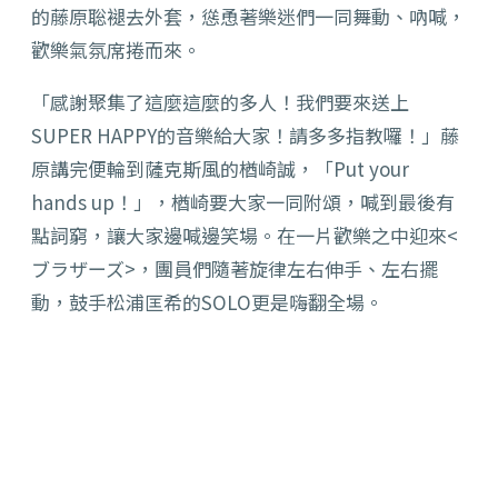
的藤原聡褪去外套，慫恿著樂迷們一同舞動、吶喊，
歡樂氣氛席捲而來。
「感謝聚集了這麼這麼的多人！我們要來送上
SUPER HAPPY的音樂給大家！請多多指教囉！」藤
原講完便輪到薩克斯風的楢崎誠，「Put your
hands up！」，楢崎要大家一同附頌，喊到最後有
點詞窮，讓大家邊喊邊笑場。在一片歡樂之中迎來<
ブラザーズ>，團員們隨著旋律左右伸手、左右擺
動，鼓手松浦匡希的SOLO更是嗨翻全場。