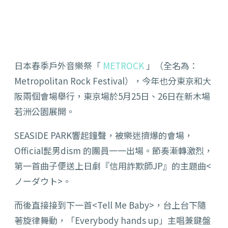
日本春季戶外音樂祭「
METROCK
」（全名為：
Metropolitan Rock Festival），今年也分東京和大
阪兩個會場舉行，東京場於5月25日、26日在新木場
若洲公園展開。
SEASIDE PARK響起鐘聲，被樂迷擠爆的會場，
Official髭男dism 的團員一一出場。節奏漸轉激烈，
第一首曲子便送上日劇『信用詐欺師JP』的主題曲<
ノーダウト>。
而後直接接到下一首<Tell Me Baby>，台上台下隨
著旋律舞動，「Everybody hands up」主唱兼鍵盤