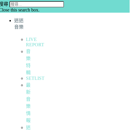
搜尋
Close this search box.
迷迷
音樂
LIVE
REPORT
音
樂
特
輯
SETLIST
最
新
音
樂
情
報
迷