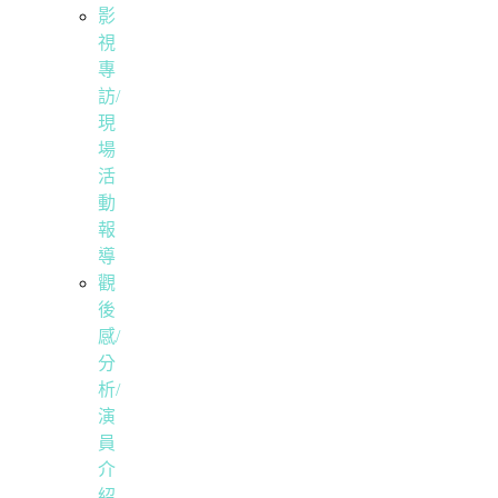
影
視
專
訪/
現
場
活
動
報
導
觀
後
感/
分
析/
演
員
介
紹