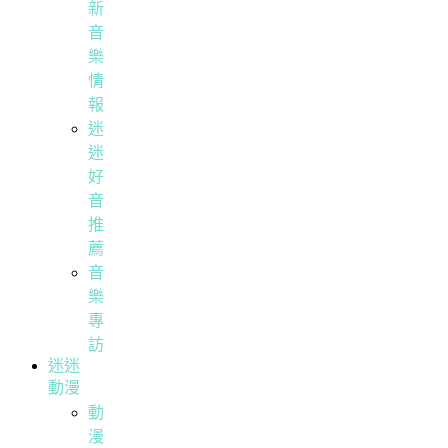
新
音
樂
情
報
迷
迷
好
音
推
薦
音
樂
專
訪
迷迷
動漫
動
漫