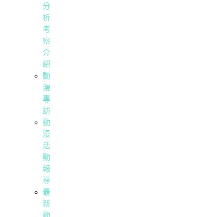
分
析
考
察
介
紹
動
漫
專
訪
動
漫
活
動
報
導
最
新
動