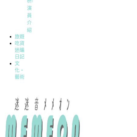
析/
演
員
介
紹
旅遊
吃貨
迷編
日記
文
化・
藝術