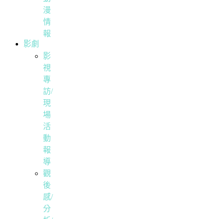
漫
情
報
影劇
影
視
專
訪/
現
場
活
動
報
導
觀
後
感/
分