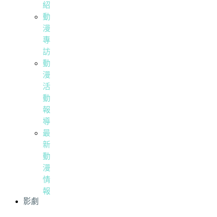
紹
動
漫
專
訪
動
漫
活
動
報
導
最
新
動
漫
情
報
影劇