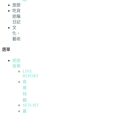
旅遊
吃貨
迷編
日記
文
化・
藝術
選單
迷迷
音樂
LIVE
REPORT
音
樂
特
輯
SETLIST
最