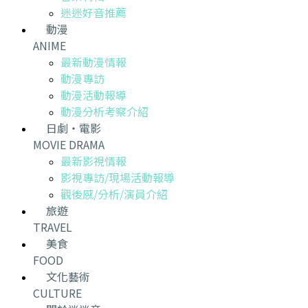
迷迷好音推薦
動漫
ANIME
最新動漫情報
動漫專訪
動漫活動報導
動漫分析考察介紹
日劇・電影
MOVIE DRAMA
最新影視情報
影視專訪/現場活動報導
觀後感/分析/演員介紹
旅遊
TRAVEL
美食
FOOD
文化藝術
CULTURE