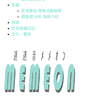
影劇
影視專訪/現場活動報導
觀後感/分析/演員介紹
旅遊
吃貨迷編日記
文化・藝術