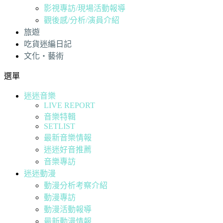
影視專訪/現場活動報導
觀後感/分析/演員介紹
旅遊
吃貨迷編日記
文化・藝術
選單
迷迷音樂
LIVE REPORT
音樂特輯
SETLIST
最新音樂情報
迷迷好音推薦
音樂專訪
迷迷動漫
動漫分析考察介紹
動漫專訪
動漫活動報導
最新動漫情報