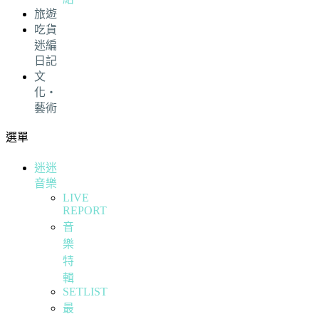
旅遊
吃貨
迷編
日記
文
化・
藝術
選單
迷迷
音樂
LIVE
REPORT
音
樂
特
輯
SETLIST
最