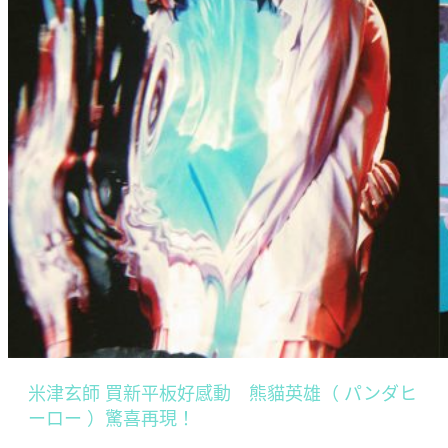
米津玄師 買新平板好感動 熊貓英雄（ パンダヒ
ーロー ）驚喜再現！