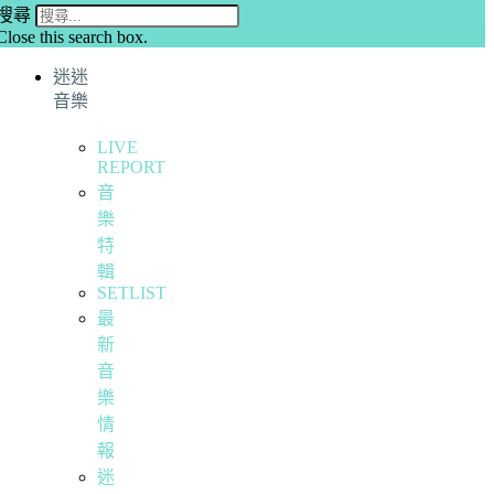
搜尋
Close this search box.
迷迷
音樂
LIVE
REPORT
音
樂
特
輯
SETLIST
最
新
音
樂
情
報
迷