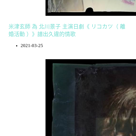
米津玄師 為 北川景子 主演日劇《 リコカツ（ 離
婚活動 ）》譜出久違的情歌
2021-03-25