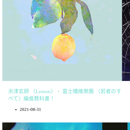
米津玄師 〈Lemon〉、 富士纖維樂團 〈若者のす
べて〉編進教科書！
2021-08-31