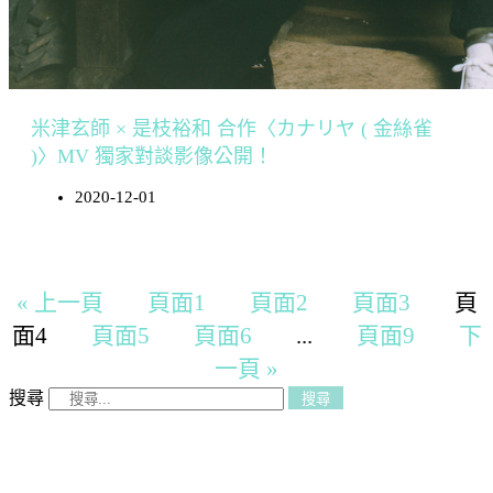
米津玄師 × 是枝裕和 合作〈カナリヤ ( 金絲雀
)〉MV 獨家對談影像公開！
2020-12-01
« 上一頁
頁面
1
頁面
2
頁面
3
頁
面
4
頁面
5
頁面
6
...
頁面
9
下
一頁 »
搜尋
搜尋