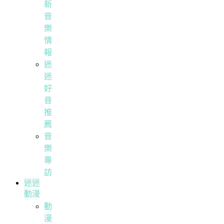
新
音
樂
情
報
迷
迷
好
音
推
薦
音
樂
專
訪
迷迷
動漫
動
漫