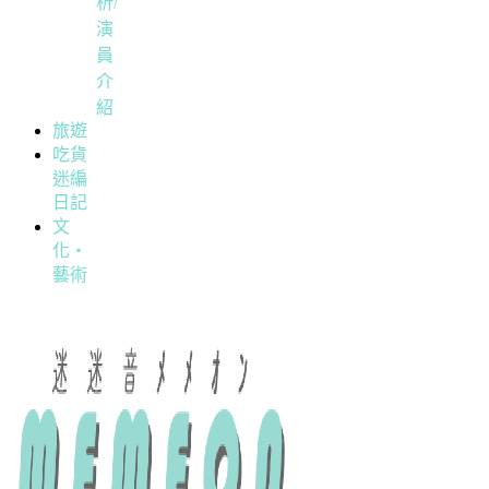
析/
演
員
介
紹
旅遊
吃貨
迷編
日記
文
化・
藝術