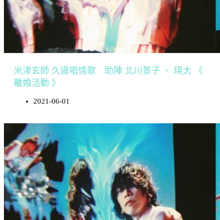
米津玄師 久違唱情歌 助陣 北川景子 、 瑛太 《
離婚活動 》
2021-06-01