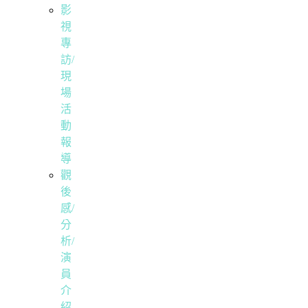
影
視
專
訪/
現
場
活
動
報
導
觀
後
感/
分
析/
演
員
介
紹