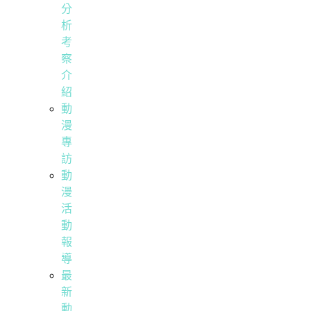
分
析
考
察
介
紹
動
漫
專
訪
動
漫
活
動
報
導
最
新
動