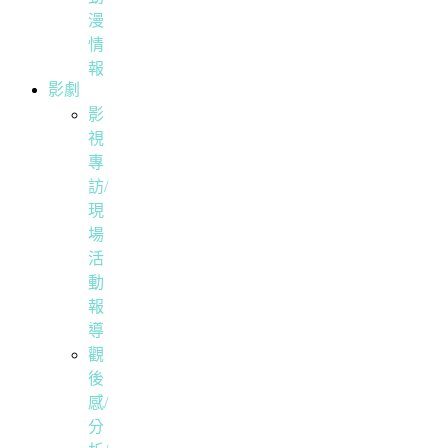
漫
情
報
影劇
影
視
專
訪/
現
場
活
動
報
導
觀
後
感/
分