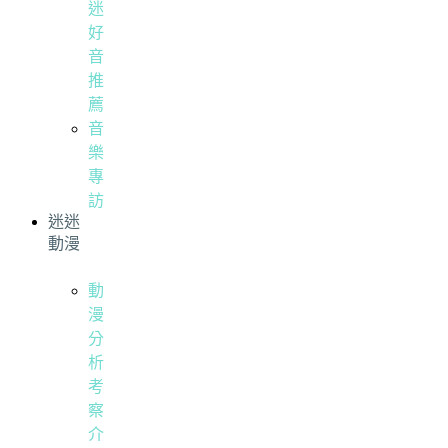
迷
好
音
推
薦
音
樂
專
訪
迷迷
動漫
動
漫
分
析
考
察
介