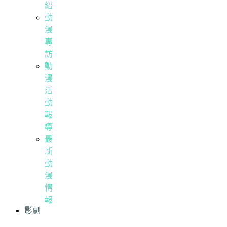
紹
動
漫
專
訪
動
漫
活
動
報
導
最
新
動
漫
情
報
影劇