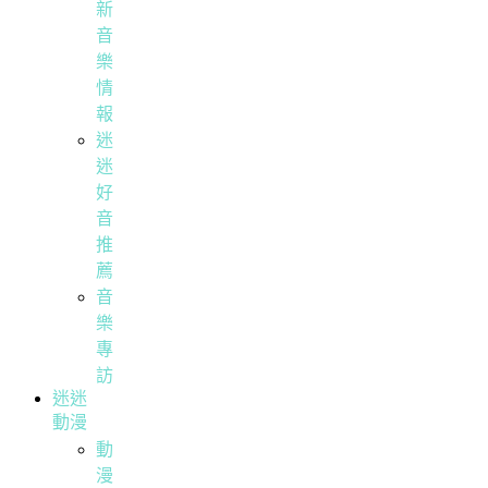
新
音
樂
情
報
迷
迷
好
音
推
薦
音
樂
專
訪
迷迷
動漫
動
漫