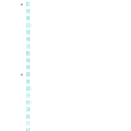
影
視
專
訪/
現
場
活
動
報
導
觀
後
感/
分
析/
演
員
介
紹