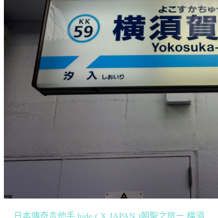
日本傳奇吉他手 hide ( X JAPAN )朝聖之旅ー 橫須