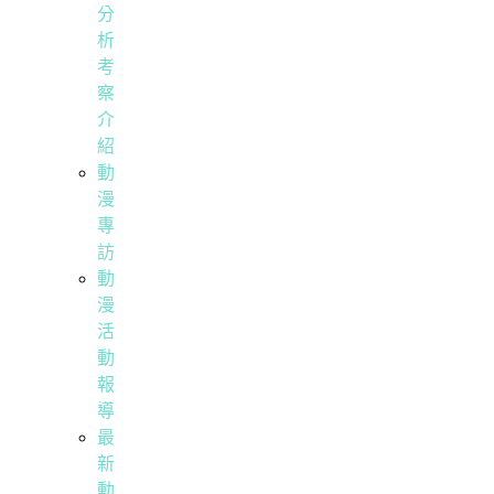
分
析
考
察
介
紹
動
漫
專
訪
動
漫
活
動
報
導
最
新
動