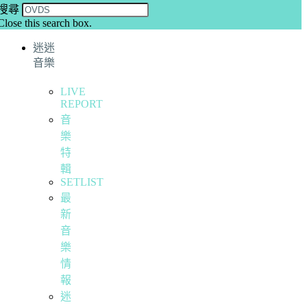
搜尋
Close this search box.
迷迷
音樂
LIVE
REPORT
音
樂
特
輯
SETLIST
最
新
音
樂
情
報
迷