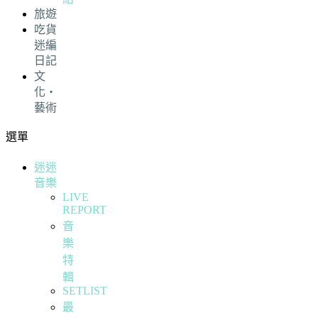
旅遊
吃貨
迷編
日記
文
化・
藝術
選單
迷迷
音樂
LIVE
REPORT
音
樂
特
輯
SETLIST
最