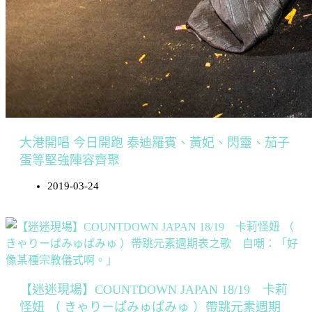
大港開唱 今日開跑 泰迪羅賓、黃妃、閃靈、茄子
蛋等堅強陣容齊聚
2019-03-24
【迷迷現場】COUNTDOWN JAPAN 18/19 卡莉
怪妞 （ きゃりーぱみゅぱみゅ ）帶跳元素週期