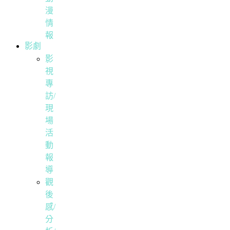
漫
情
報
影劇
影
視
專
訪/
現
場
活
動
報
導
觀
後
感/
分