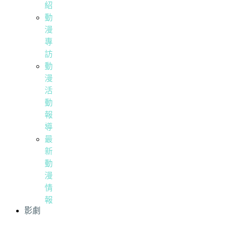
紹
動
漫
專
訪
動
漫
活
動
報
導
最
新
動
漫
情
報
影劇