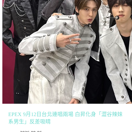
EPEX 9月12日台北連唱兩場 白昇化身「澀谷辣妹
系男生」反差吸睛