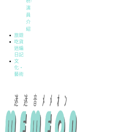
析/
演
員
介
紹
旅遊
吃貨
迷編
日記
文
化・
藝術