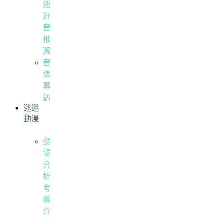
迷
好
音
推
薦
音
樂
專
訪
迷迷
動漫
動
漫
分
析
考
察
介