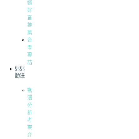
迷
好
音
推
薦
音
樂
專
訪
迷迷
動漫
動
漫
分
析
考
察
介