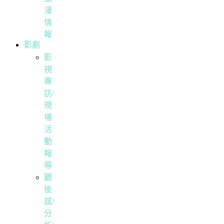
漫
情
報
影劇
影
視
專
訪/
現
場
活
動
報
導
觀
後
感/
分