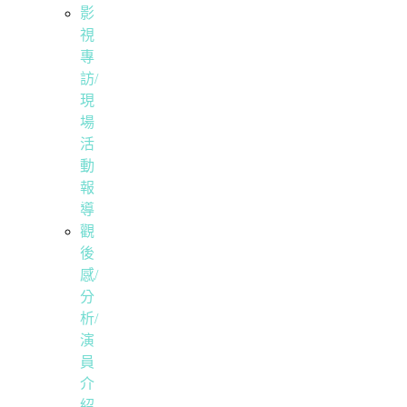
影
視
專
訪/
現
場
活
動
報
導
觀
後
感/
分
析/
演
員
介
紹