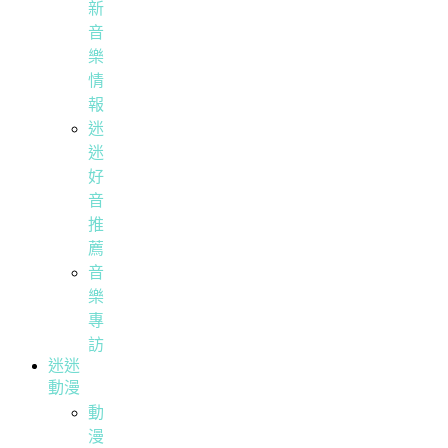
新
音
樂
情
報
迷
迷
好
音
推
薦
音
樂
專
訪
迷迷
動漫
動
漫