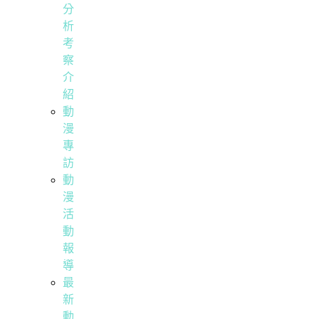
分
析
考
察
介
紹
動
漫
專
訪
動
漫
活
動
報
導
最
新
動