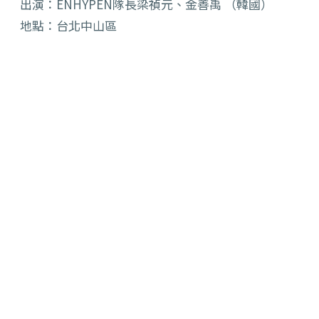
出演：ENHYPEN隊長梁禎元、金善禹 （韓國）
地點：台北中山區