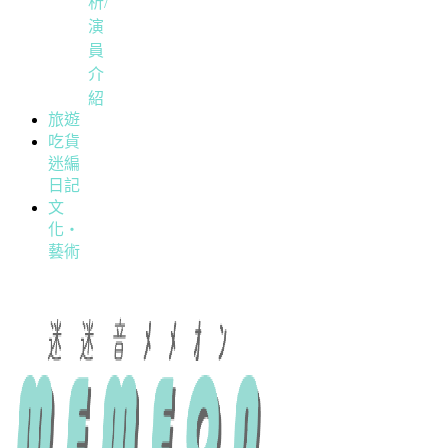
析/
演
員
介
紹
旅遊
吃貨
迷編
日記
文
化・
藝術