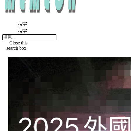
搜尋
搜尋
Close this
search box.