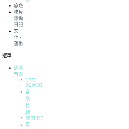
旅遊
吃貨
迷編
日記
文
化・
藝術
選單
迷迷
音樂
LIVE
REPORT
音
樂
特
輯
SETLIST
最