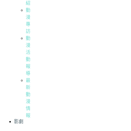
紹
動
漫
專
訪
動
漫
活
動
報
導
最
新
動
漫
情
報
影劇