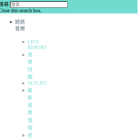
搜尋
Close this search box.
迷迷
音樂
LIVE
REPORT
音
樂
特
輯
SETLIST
最
新
音
樂
情
報
迷