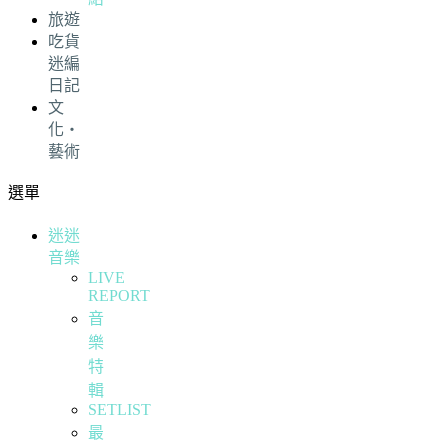
旅遊
吃貨
迷編
日記
文
化・
藝術
選單
迷迷
音樂
LIVE
REPORT
音
樂
特
輯
SETLIST
最