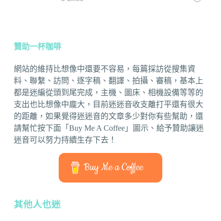
贊助一杯咖啡
網站的維持比想像中還要不容易，每篇採訪從搜集資
料、聯繫、訪問、逐字稿、翻譯、拍攝、審稿，基本上
都是迷編從頭到尾完成，主機、圖床、相機設備等等的
支出也比想像中龐大，目前迷迷音收支離打平還有很大
的距離，如果覺得迷迷音的文章多少對你有些幫助，還
請幫忙按下面「Buy Me A Coffee」圖示、給予贊助讓迷
迷音可以努力持續生存下去！
Buy Me a Coffee
其他人也迷