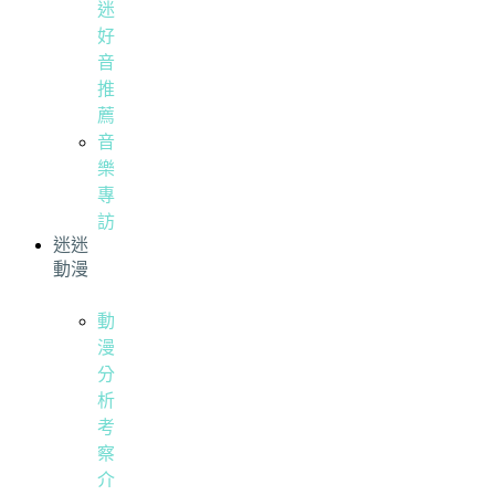
迷
好
音
推
薦
音
樂
專
訪
迷迷
動漫
動
漫
分
析
考
察
介