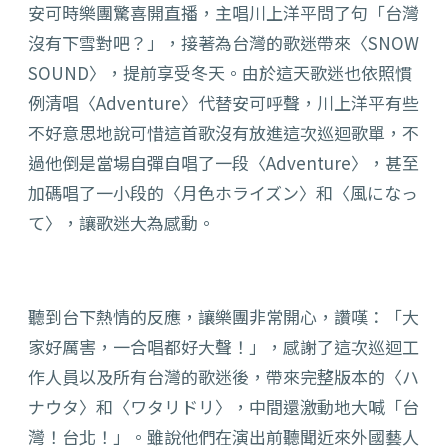
安可時樂團驚喜開直播，主唱川上洋平問了句「台灣
沒有下雪對吧？」，接著為台灣的歌迷帶來〈SNOW
SOUND〉，提前享受冬天。由於這天歌迷也依照慣
例清唱〈Adventure〉代替安可呼聲，川上洋平有些
不好意思地說可惜這首歌沒有放進這次巡迴歌單，不
過他倒是當場自彈自唱了一段〈Adventure〉，甚至
加碼唱了一小段的〈月色ホライズン〉和〈風になっ
て〉，讓歌迷大為感動。
聽到台下熱情的反應，讓樂團非常開心，讚嘆：「大
家好厲害，一合唱都好大聲！」，感謝了這次巡迴工
作人員以及所有台灣的歌迷後，帶來完整版本的〈ハ
ナウタ〉和〈ワタリドリ〉，中間還激動地大喊「台
灣！台北！」。雖說他們在演出前聽聞近來外國藝人