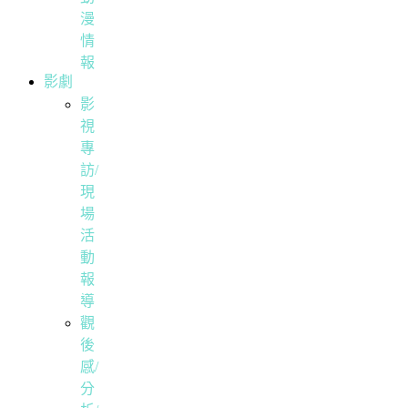
漫
情
報
影劇
影
視
專
訪/
現
場
活
動
報
導
觀
後
感/
分