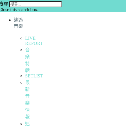
搜尋
Close this search box.
迷迷
音樂
LIVE
REPORT
音
樂
特
輯
SETLIST
最
新
音
樂
情
報
迷