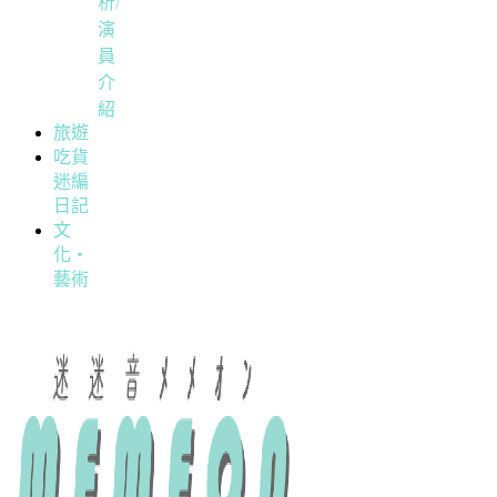
析/
演
員
介
紹
旅遊
吃貨
迷編
日記
文
化・
藝術