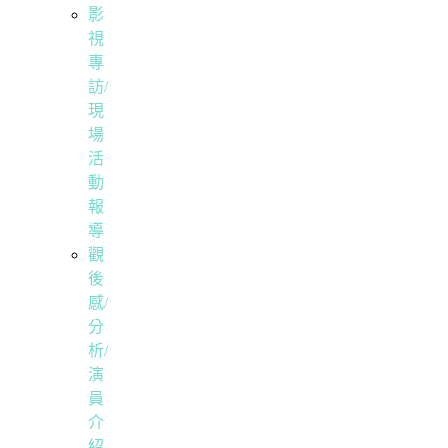
影
視
專
訪/
現
場
活
動
報
導
觀
後
感/
分
析/
演
員
介
紹