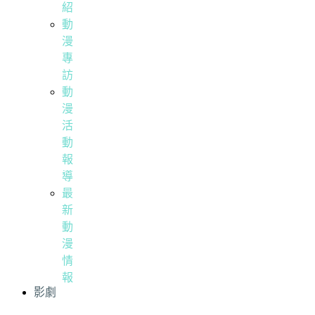
紹
動
漫
專
訪
動
漫
活
動
報
導
最
新
動
漫
情
報
影劇