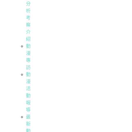
分
析
考
察
介
紹
動
漫
專
訪
動
漫
活
動
報
導
最
新
動