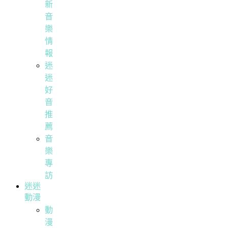
新
音
樂
情
報
迷
迷
好
音
推
薦
音
樂
專
訪
迷迷
動漫
動
漫