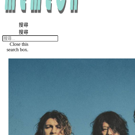
搜尋
搜尋
Close this
search box.