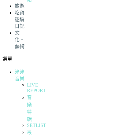
旅遊
吃貨
迷編
日記
文
化・
藝術
選單
迷迷
音樂
LIVE
REPORT
音
樂
特
輯
SETLIST
最