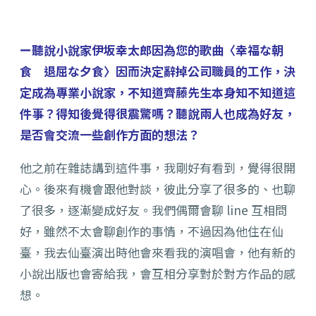
ー聽說小說家伊坂幸太郎因為您的歌曲〈幸福な朝
食 退屈な夕食〉因而決定辭掉公司職員的工作，決
定成為專業小說家，不知道齊藤先生本身知不知道這
件事？得知後覺得很震驚嗎？聽說兩人也成為好友，
是否會交流一些創作方面的想法？
他之前在雜誌講到這件事，我剛好有看到，覺得很開
心。後來有機會跟他對談，彼此分享了很多的、也聊
了很多，逐漸變成好友。我們偶爾會聊 line 互相問
好，雖然不太會聊創作的事情，不過因為他住在仙
臺，我去仙臺演出時他會來看我的演唱會，他有新的
小說出版也會寄給我，會互相分享對於對方作品的感
想。