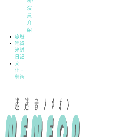
析/
演
員
介
紹
旅遊
吃貨
迷編
日記
文
化・
藝術