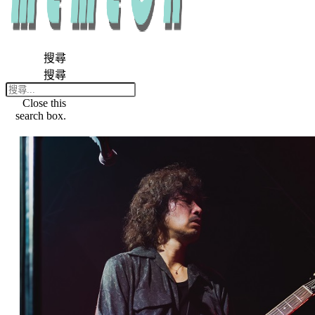
搜尋
搜尋
Close this
search box.