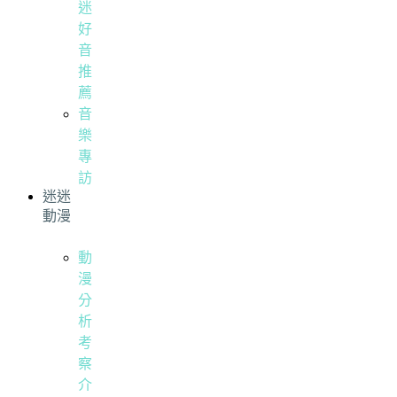
迷
好
音
推
薦
音
樂
專
訪
迷迷
動漫
動
漫
分
析
考
察
介