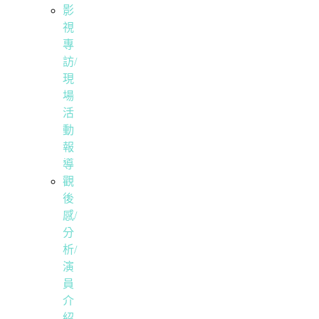
影
視
專
訪/
現
場
活
動
報
導
觀
後
感/
分
析/
演
員
介
紹