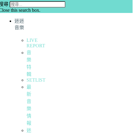
搜尋
Close this search box.
迷迷
音樂
LIVE
REPORT
音
樂
特
輯
SETLIST
最
新
音
樂
情
報
迷