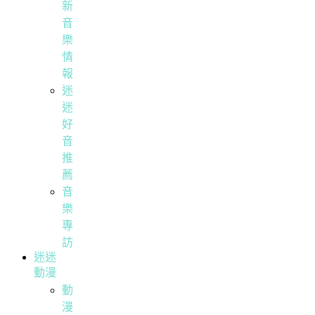
新
音
樂
情
報
迷
迷
好
音
推
薦
音
樂
專
訪
迷迷
動漫
動
漫