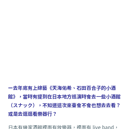
ー去年底有上綜藝《天海佑希、石田百合子的小酒
館》，當時有提到在日本地方巡演時會去一些小酒館
（スナック），不知道這次來臺會不會也想去去看？
或是去逛逛看樂器行？
日本有幾家酒館裡面有放樂器，裡面有 live band，