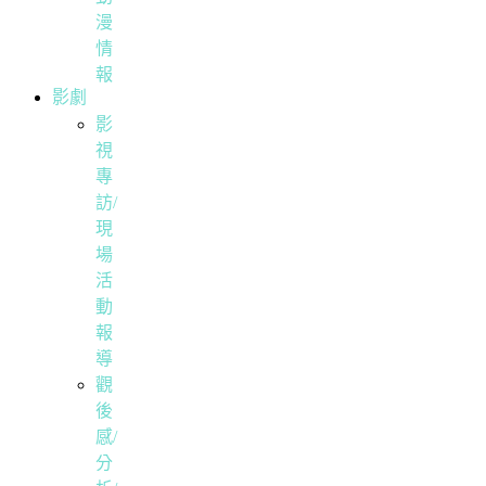
漫
情
報
影劇
影
視
專
訪/
現
場
活
動
報
導
觀
後
感/
分