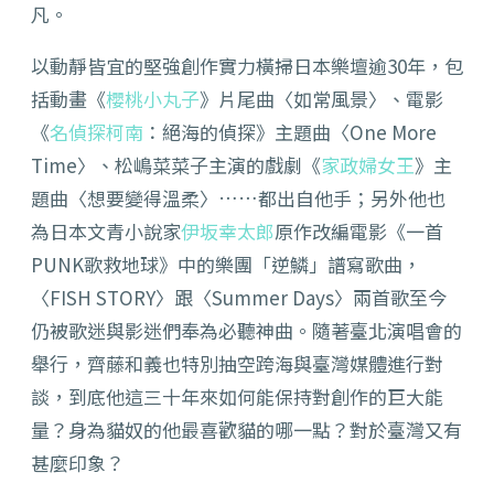
凡。
以動靜皆宜的堅強創作實力橫掃日本樂壇逾30年，包
括動畫《
櫻桃小丸子
》片尾曲〈如常風景〉、電影
《
名偵探柯南
：絕海的偵探》主題曲〈One More
Time〉、松嶋菜菜子主演的戲劇《
家政婦女王
》主
題曲〈想要變得溫柔〉……都出自他手；另外他也
為日本文青小說家
伊坂幸太郎
原作改編電影《一首
PUNK歌救地球》中的樂團「逆鱗」譜寫歌曲，
〈FISH STORY〉跟〈Summer Days〉兩首歌至今
仍被歌迷與影迷們奉為必聽神曲。隨著臺北演唱會的
舉行，齊藤和義也特別抽空跨海與臺灣媒體進行對
談，到底他這三十年來如何能保持對創作的巨大能
量？身為貓奴的他最喜歡貓的哪一點？對於臺灣又有
甚麼印象？