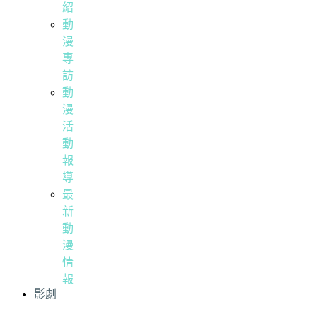
紹
動
漫
專
訪
動
漫
活
動
報
導
最
新
動
漫
情
報
影劇