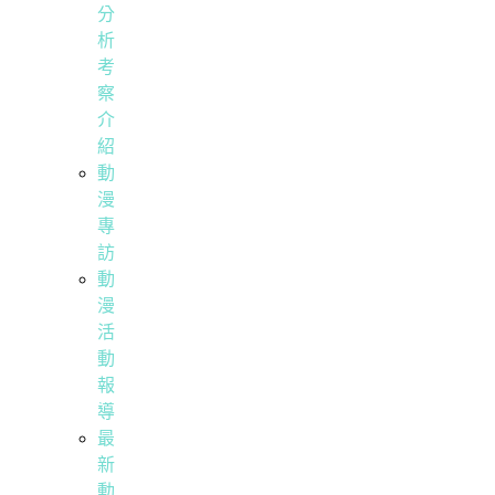
分
析
考
察
介
紹
動
漫
專
訪
動
漫
活
動
報
導
最
新
動