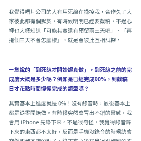
我覺得唱片公司的人有用死線在操控我，合作久了大
家彼此都有個默契，有時候明明已經要截稿，不過心
裡也大概知道「可能其實還有預留兩三天吧」、「再
拖個三天不會怎麼樣」，就是會彼此互相試探。
ー您說的「到死線才開始認真做」，到死線之前的完
成度大概是多少呢？例如是已經完成90%，到截稿
日才花點時間慢慢完成的類型嗎？
其實基本上進度就是 0%！沒有錄音時，最後基本上
都是從零開始做。有時候突然會冒出不錯的靈感，我
會用 iPhone 先錄下來。不過很奇怪，我覺得錄音錄
下來的東西都不太好，反而是手機沒錄音的時候總會
突然想到不錯的點子，錄下來之後又覺得跟剛剛的不