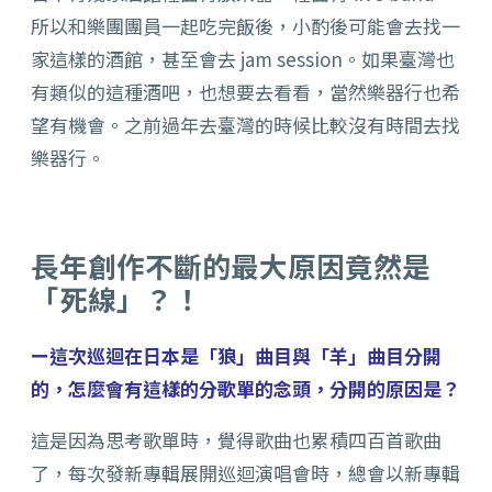
所以和樂團團員一起吃完飯後，小酌後可能會去找一
家這樣的酒館，甚至會去 jam session。如果臺灣也
有類似的這種酒吧，也想要去看看，當然樂器行也希
望有機會。之前過年去臺灣的時候比較沒有時間去找
樂器行。
長年創作不斷的最大原因竟然是
「死線」？！
ー這次巡迴在日本是「狼」曲目與「羊」曲目分開
的，怎麼會有這樣的分歌單的念頭，分開的原因是？
這是因為思考歌單時，覺得歌曲也累積四百首歌曲
了，每次發新專輯展開巡迴演唱會時，總會以新專輯