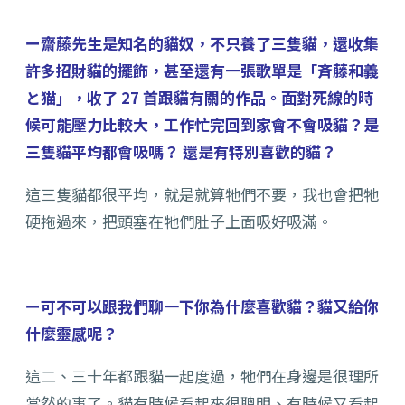
ー齋藤先生是知名的貓奴，不只養了三隻貓，還收集
許多招財貓的擺飾，甚至還有一張歌單是「斉藤和義
と猫」，收了 27 首跟貓有關的作品。面對死線的時
候可能壓力比較大，工作忙完回到家會不會吸貓？是
三隻貓平均都會吸嗎？ 還是有特別喜歡的貓？
這三隻貓都很平均，就是就算牠們不要，我也會把牠
硬拖過來，把頭塞在牠們肚子上面吸好吸滿。
ー可不可以跟我們聊一下你為什麼喜歡貓？貓又給你
什麼靈感呢？
這二、三十年都跟貓一起度過，牠們在身邊是很理所
當然的事了。貓有時候看起來很聰明、有時候又看起