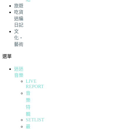
旅遊
吃貨
迷編
日記
文
化・
藝術
選單
迷迷
音樂
LIVE
REPORT
音
樂
特
輯
SETLIST
最