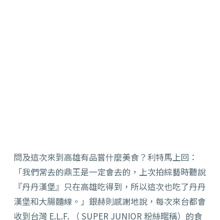
問及這次來到高雄有品嘗什麼美食？利特馬上回：
「我們常去的鼎王是一定會去的，上次拍綜藝時聽說
『丹丹漢堡』只在高雄吃得到，所以這次也吃了丹丹
漢堡和大腸麵線。」銀赫則感謝地說，每次來台都會
收到台灣 E.L.F. （ SUPER JUNIOR 粉絲暱稱）的食