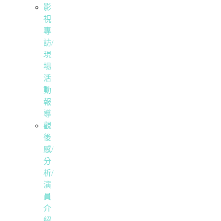
影
視
專
訪/
現
場
活
動
報
導
觀
後
感/
分
析/
演
員
介
紹