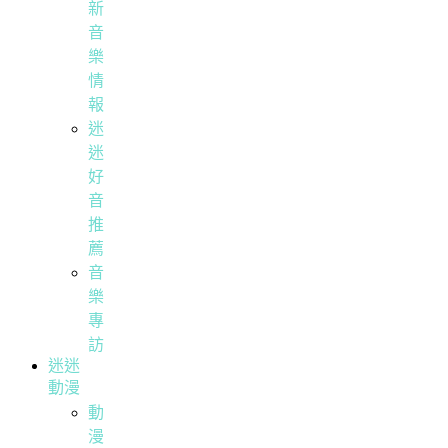
新
音
樂
情
報
迷
迷
好
音
推
薦
音
樂
專
訪
迷迷
動漫
動
漫