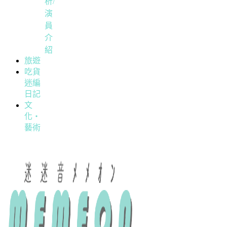
析/
演
員
介
紹
旅遊
吃貨
迷編
日記
文
化・
藝術