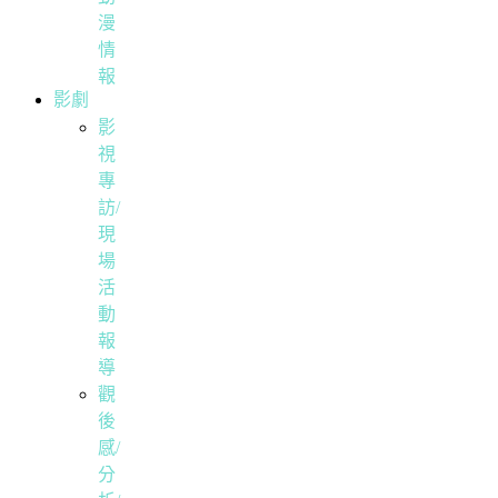
漫
情
報
影劇
影
視
專
訪/
現
場
活
動
報
導
觀
後
感/
分