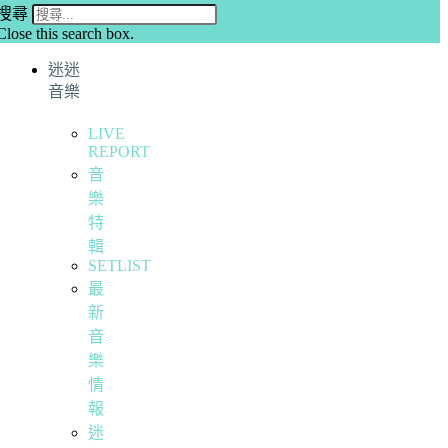
搜尋
Close this search box.
迷迷
音樂
LIVE
REPORT
音
樂
特
輯
SETLIST
最
新
音
樂
情
報
迷