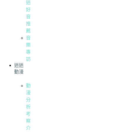
迷
好
音
推
薦
音
樂
專
訪
迷迷
動漫
動
漫
分
析
考
察
介