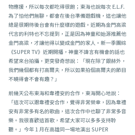
物應援，所以每次都吃得很飽；東海也說每次 E.L.F.
為了怕他們無聊，都會在後台準備遊戲機，這也讓他
總是很期待後台會有什麼樣的遊戲。近期為金門高粱
代言的利特也不忘提到，正是因為神童和始源推薦他
金門高粱，才讓他得以變成金門的家人。新一季團綜
《SUPER TV》近期開播，神童不諱言有機會的話也
希望來台拍攝，更突發奇想說：「現在除了銀赫外，
我們幾個都有打高爾夫，所以如果拍個高爾夫的節目
不曉得會不會有趣？」
前幾天公布東海和韋禮安的合作，東海開心地說：
「這次可以跟韋禮安合作，覺得非常榮幸，因為韋禮
安有非常多有名的歌曲，這次合作中也聊了非常多音
樂。我很喜歡這首歌，希望大家可以多多支持聆
聽。」
今年 1 月在高雄同一場地演出
SUPER