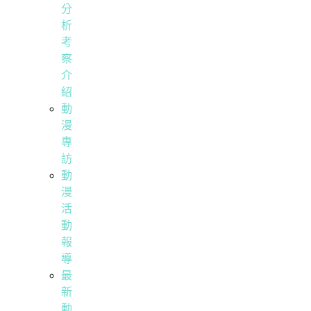
分
析
考
察
介
紹
動
漫
專
訪
動
漫
活
動
報
導
最
新
動