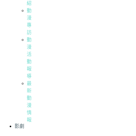
紹
動
漫
專
訪
動
漫
活
動
報
導
最
新
動
漫
情
報
影劇