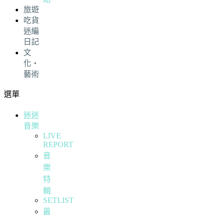
旅遊
吃貨
迷編
日記
文
化・
藝術
選單
迷迷
音樂
LIVE
REPORT
音
樂
特
輯
SETLIST
最