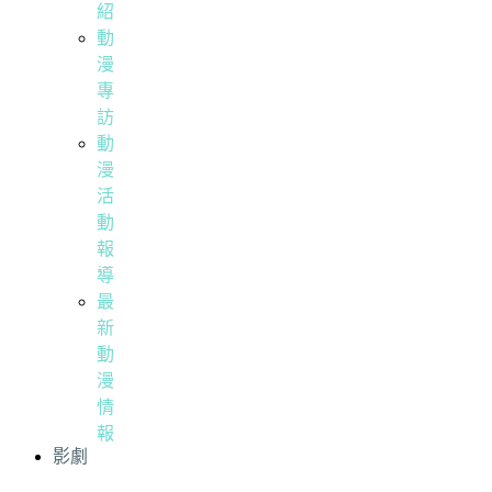
紹
動
漫
專
訪
動
漫
活
動
報
導
最
新
動
漫
情
報
影劇