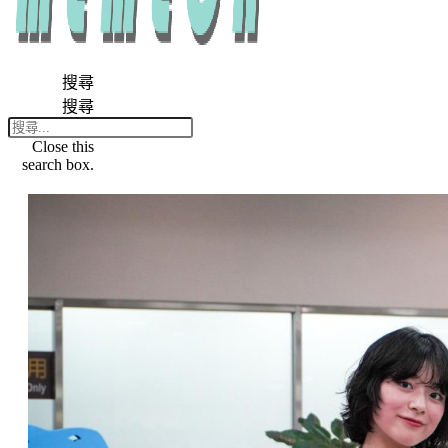
搜尋
搜尋
Close this
search box.