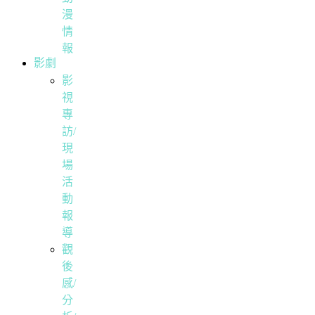
漫
情
報
影劇
影
視
專
訪/
現
場
活
動
報
導
觀
後
感/
分