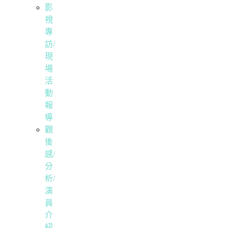
影
視
專
訪/
現
場
活
動
報
導
觀
後
感/
分
析/
演
員
介
紹