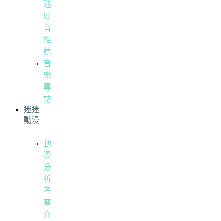
迷
好
音
推
薦
音
樂
專
訪
迷迷
動漫
動
漫
分
析
考
察
介