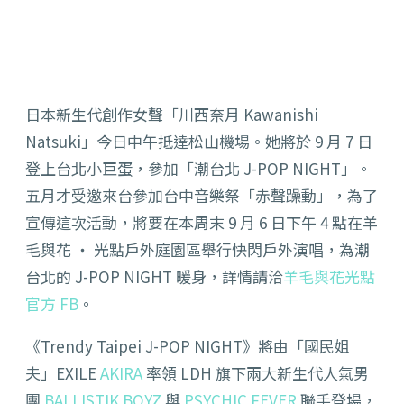
日本新生代創作女聲「川西奈月 Kawanishi
Natsuki」今日中午抵達松山機場。她將於 9 月 7 日
登上台北小巨蛋，參加「潮台北 J-POP NIGHT」。
五月才受邀來台參加台中音樂祭「
赤聲躁動」，為了
宣傳這次活動，將要在本周末 9 月 6 日下午 4 點在羊
毛與花 ‧ 光點戶外庭園區舉行快閃戶外演唱，為潮
台北的 J-POP NIGHT 暖身，詳情請洽
羊毛與花光點
官方 FB
。
《Trendy Taipei J-POP NIGHT》將由「國民姐
夫」EXILE
AKIRA
率領 LDH 旗下兩大新生代人氣男
團
BALLISTI
K BOYZ
與
PSYCHIC FEVER
聯手登場，