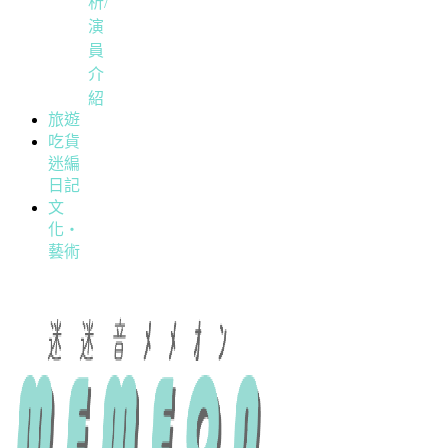
析/
演
員
介
紹
旅遊
吃貨
迷編
日記
文
化・
藝術