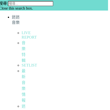
搜尋
Close this search box.
迷迷
音樂
LIVE
REPORT
音
樂
特
輯
SETLIST
最
新
音
樂
情
報
迷