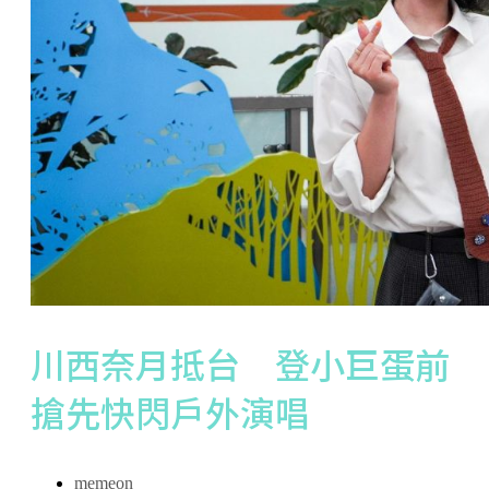
川西奈月抵台 登小巨蛋前
搶先快閃戶外演唱
memeon