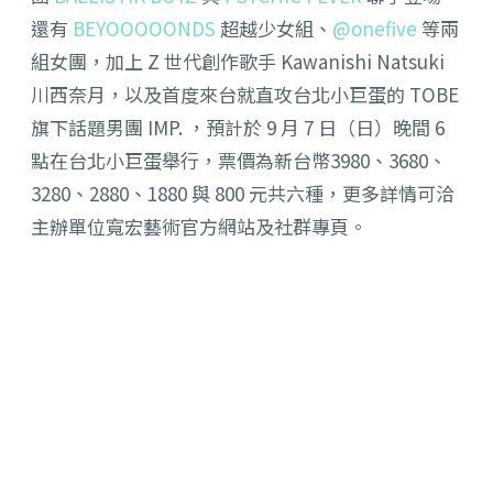
還有
BEYOOOOONDS
超越少女組、
@
onefive
等兩
組女團，
加上 Z 世代創作歌手 Kawanishi Natsuki
川西奈月，
以及首度來台就直攻台北小巨蛋的 TOBE
旗下話題男團 IMP. ，預計於 9 月 7 日（日）
晚間 6
點在台北小巨蛋舉行，票價為新台幣3980、3680、
3280、2880、1880 與 800 元共六種，更多詳情可洽
主辦單位寬宏藝術官方網站及社群專頁。