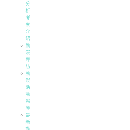
分
析
考
察
介
紹
動
漫
專
訪
動
漫
活
動
報
導
最
新
動