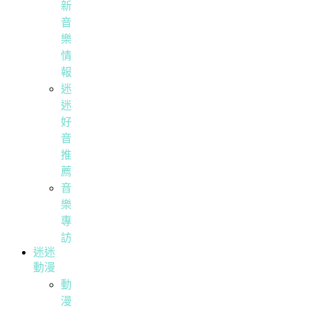
新
音
樂
情
報
迷
迷
好
音
推
薦
音
樂
專
訪
迷迷
動漫
動
漫