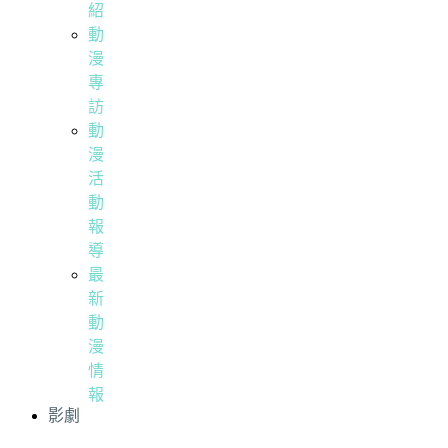
紹
動
漫
專
訪
動
漫
活
動
報
導
最
新
動
漫
情
報
影劇