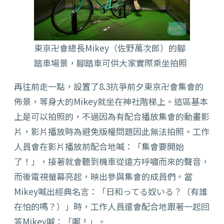
東京卍會總長Mikey（佐野萬次郎）的腳
踏車場景，腳踏車可供大家實際乘坐拍照
再往前走一點，設置了8.3抗爭前夕東京卍會集會的
佈景，等身大的Mikey就坐在神社階梯上。這區基本
上是可以拍照的，不過因為有配合播放集會的動畫影
片，影片播放時為避免版權問題因此無法拍照。工作
人員會在影片播放前配合地喊：「集會要開始
了！」，接著就會聽到機車從遠方呼嘯而來的聲音，
而後電視螢幕亮起，映出參與集會的成員們。當
Mikey喊出經典名言：「日和ってる奴いる？（有誰
在怕的嗎？）」時，工作人員還會配合地跟著一起回
答Mikey喊：「喔！」。