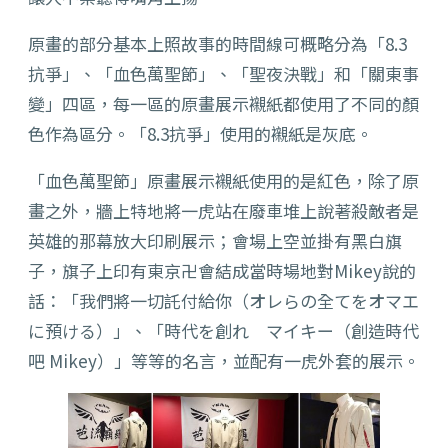
原畫的部分基本上照故事的時間線可概略分為「8.3
抗爭」、「血色萬聖節」、「聖夜決戰」和「關東事
變」四區，每一區的原畫展示襯紙都使用了不同的顏
色作為區分。「8.3抗爭」使用的襯紙是灰底。
「血色萬聖節」原畫展示襯紙使用的是紅色，除了原
畫之外，牆上特地將一虎站在廢車堆上說著殺敵者是
英雄的那幕放大印刷展示；會場上空並掛有黑白旗
子，旗子上印有東京卍會結成當時場地對Mikey說的
話：「我們將一切託付給你（オレらの全てをオマエ
に預ける）」、「時代を創れ マイキー（創造時代
吧 Mikey）」等等的名言，並配有一虎外套的展示。