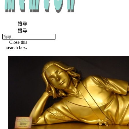
搜尋
搜尋
Close this
search box.