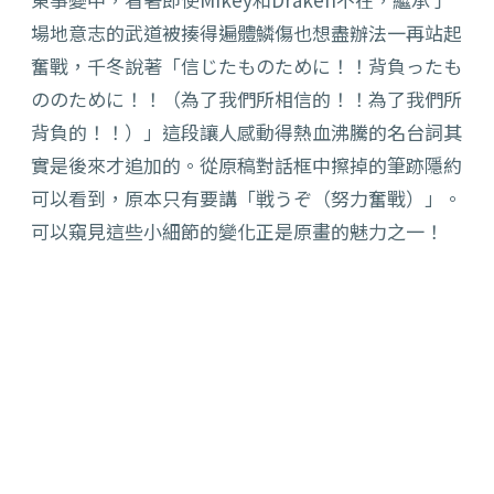
場地意志的武道被揍得遍體鱗傷也想盡辦法一再站起
奮戰，千冬說著「信じたものために！！背負ったも
ののために！！（為了我們所相信的！！為了我們所
背負的！！）」這段讓人感動得熱血沸騰的名台詞其
實是後來才追加的。從原稿對話框中擦掉的筆跡隱約
可以看到，原本只有要講「戦うぞ（努力奮戰）」。
可以窺見這些小細節的變化正是原畫的魅力之一！