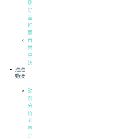
迷
好
音
推
薦
音
樂
專
訪
迷迷
動漫
動
漫
分
析
考
察
介