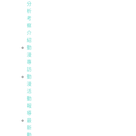
分
析
考
察
介
紹
動
漫
專
訪
動
漫
活
動
報
導
最
新
動