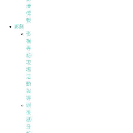
漫
情
報
影劇
影
視
專
訪/
現
場
活
動
報
導
觀
後
感/
分