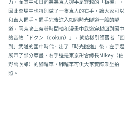
力，而其中和日向弟弟直人握手是穿越的「板機」，
因此會場中也特別做了一隻直人的右手，讓大家可以
和直人握手。握手完後進入如同時光隧道一般的隧
道，兩旁牆上寫著時間軸和漫畫中武道穿越回到國中
的音效「ドクン（dokun）」，就這樣引領觀者「回
到」武道的國中時代。出了「時光隧道」後，左手邊
展示了部分原畫，右手邊是東京卍會總長Mikey（佐
野萬次郎）的腳踏車，腳踏車可供大家實際乘坐拍
照。