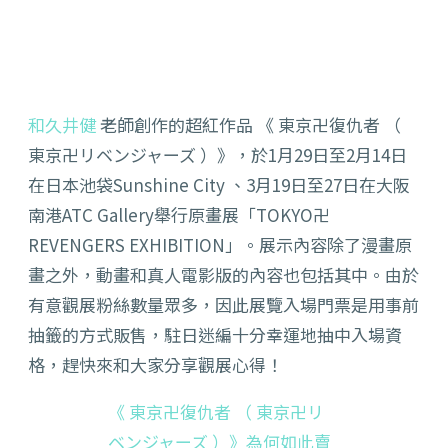
和久井健
老師創作的超紅作品 《 東京卍復仇者 （
東京卍リベンジャーズ ）》，於1月29日至2月14日
在日本池袋Sunshine City 、3月19日至27日在大阪
南港ATC Gallery舉行原畫展「TOKYO卍
REVENGERS EXHIBITION」。展示內容除了漫畫原
畫之外，動畫和真人電影版的內容也包括其中。由於
有意觀展粉絲數量眾多，因此展覽入場門票是用事前
抽籤的方式販售，駐日迷編十分幸運地抽中入場資
格，趕快來和大家分享觀展心得！
《 東京卍復仇者 （ 東京卍リ
ベンジャーズ ）》為何如此賣