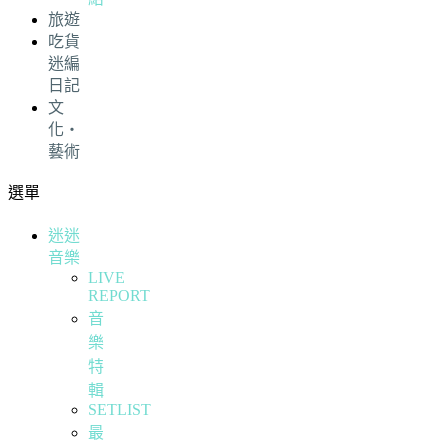
旅遊
吃貨
迷編
日記
文
化・
藝術
選單
迷迷
音樂
LIVE
REPORT
音
樂
特
輯
SETLIST
最