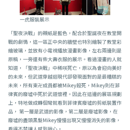
一虎服裝展示
「聖夜決戰」的襯紙是藍色，配合於聖誕夜在教堂開
戰的劇情，這一區正中央的牆壁也特別繪製了教堂彩
繪玻璃，並放有小電視播放漫畫影像，左右兩邊則是
原稿，一旁還有柴大壽衣服的展示。看過漫畫的人就
知道，「聖夜決戰」中稀咲死亡，原以為會迎向美好
的未來，但武道穿越迴現代卻發現面對的是最糟糕的
未來，所有東卍成員都被Mikey殺死，Mikey則在菲
律賓的廢墟中死於武道懷裡。因此在這邊的展區規劃
上，特地做成轉個彎就看到菲律賓廢墟的剪紙裝置作
品， 第一層是武道的影像，第二層是廢墟影像，在
廢墟的盡頭黑髮Mikey慢慢出現又慢慢消失的影像，
看得不禁讓人感到揪心。