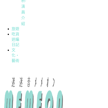
析/
演
員
介
紹
旅遊
吃貨
迷編
日記
文
化・
藝術