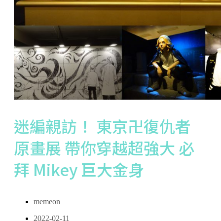
迷編親訪！ 東京卍復仇者
原畫展 帶你穿越超強大 必
拜 Mikey 巨大金身
memeon
2022-02-11