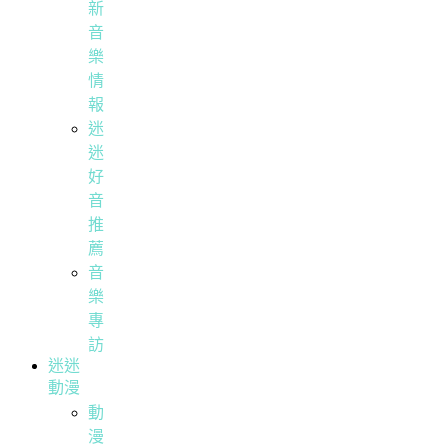
新
音
樂
情
報
迷
迷
好
音
推
薦
音
樂
專
訪
迷迷
動漫
動
漫