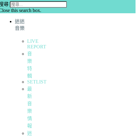
搜尋
Close this search box.
迷迷
音樂
LIVE
REPORT
音
樂
特
輯
SETLIST
最
新
音
樂
情
報
迷