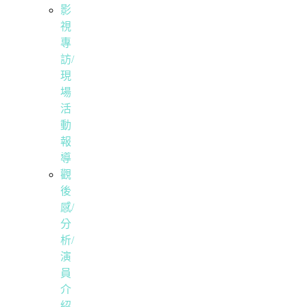
影
視
專
訪/
現
場
活
動
報
導
觀
後
感/
分
析/
演
員
介
紹