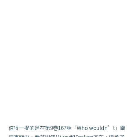
值得一提的是在第9巻167話「Who wouldn’t」關
東事變中，看著即使Mikey和Draken不在，繼承了