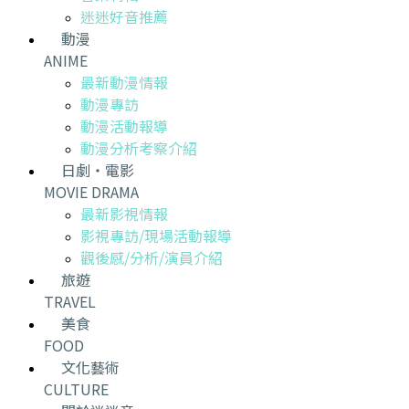
迷迷好音推薦
動漫
ANIME
最新動漫情報
動漫專訪
動漫活動報導
動漫分析考察介紹
日劇・電影
MOVIE DRAMA
最新影視情報
影視專訪/現場活動報導
觀後感/分析/演員介紹
旅遊
TRAVEL
美食
FOOD
文化藝術
CULTURE