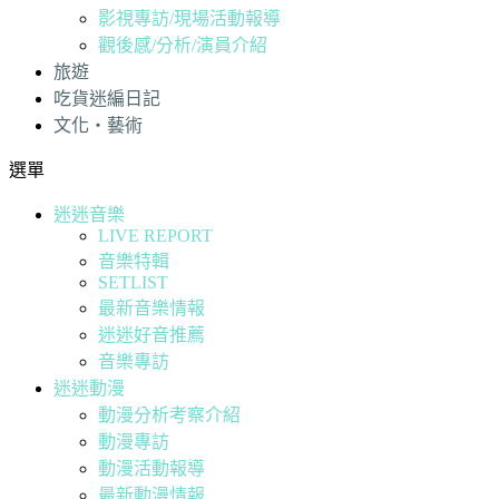
影視專訪/現場活動報導
觀後感/分析/演員介紹
旅遊
吃貨迷編日記
文化・藝術
選單
迷迷音樂
LIVE REPORT
音樂特輯
SETLIST
最新音樂情報
迷迷好音推薦
音樂專訪
迷迷動漫
動漫分析考察介紹
動漫專訪
動漫活動報導
最新動漫情報