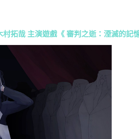
 獻唱 木村拓哉 主演遊戲《 審判之逝：湮滅的記