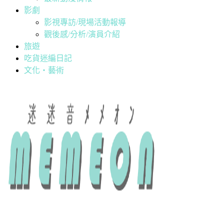
影劇
影視專訪/現場活動報導
觀後感/分析/演員介紹
旅遊
吃貨迷編日記
文化・藝術