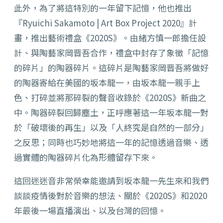
此外，為了將這特別的一年留下記憶，他也推出
『Ryuichi Sakamoto | Art Box Project 2020』計
畫，推出藝術禮盒《2020S》。由緒方慎一郎擔任設
計、與陶藝家岡晋吾合作，禮盒中封存了象徵「記憶
的碎片」的陶器碎片。這碎片是陶藝家岡晋吾將做好
的陶器寄給在美國的坂本龍一，由坂本龍一親手上
色、打碎並將那碎裂的聲音收錄於《2020S》新曲之
中。陶器碎裂回歸塵土，正呼應著這一年坂本龍一對
於「破壞後的再生」以及「人終究是自然的一部分」
之反思；同時也巧妙地將這一年的記憶透過音樂、透
過實體的陶器碎片化為形體留存下來。
這回迷迷音非常榮幸能邀請到坂本龍一先生來和我們
談談疫情後對於音樂的想法、關於《2020S》和2020
年最後一場直播演出、以及台灣的回憶。