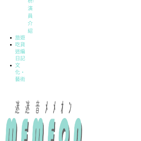
析/
演
員
介
紹
旅遊
吃貨
迷編
日記
文
化・
藝術