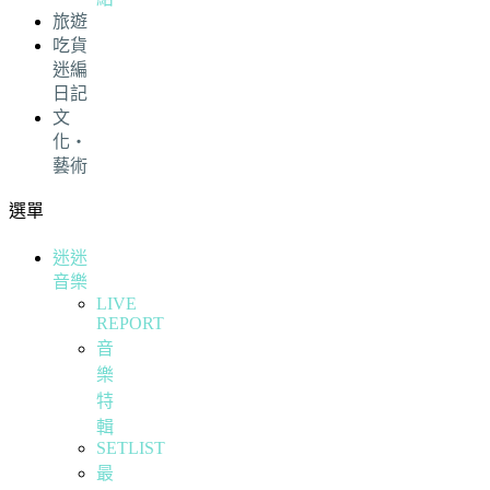
旅遊
吃貨
迷編
日記
文
化・
藝術
選單
迷迷
音樂
LIVE
REPORT
音
樂
特
輯
SETLIST
最