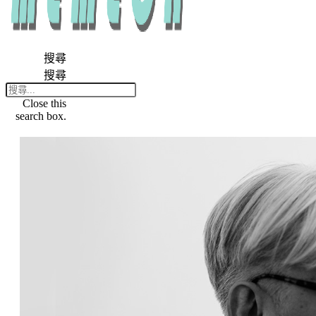
搜尋
搜尋
Close this
search box.