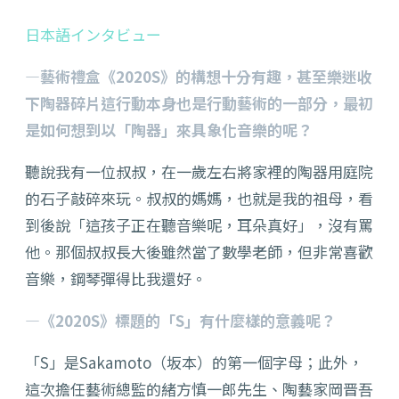
日本語インタビュー
―藝術禮盒《2020S》的構想十分有趣，甚至樂迷收
下陶器碎片這行動本身也是行動藝術的一部分，最初
是如何想到以「陶器」來具象化音樂的呢？
聽說我有一位叔叔，在一歲左右將家裡的陶器用庭院
的石子敲碎來玩。叔叔的媽媽，也就是我的祖母，看
到後說「這孩子正在聽音樂呢，耳朵真好」，沒有罵
他。那個叔叔長大後雖然當了數學老師，但非常喜歡
音樂，鋼琴彈得比我還好。
―《2020S》標題的「S」有什麼樣的意義呢？
「S」是Sakamoto（坂本）的第一個字母；此外，
這次擔任藝術總監的緒方慎一郎先生、陶藝家岡晋吾