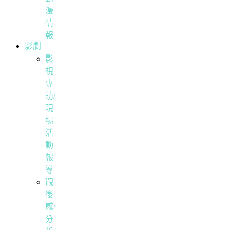
漫
情
報
影劇
影
視
專
訪/
現
場
活
動
報
導
觀
後
感/
分