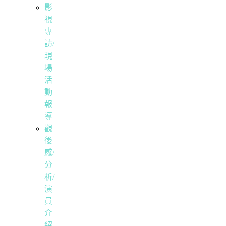
影
視
專
訪/
現
場
活
動
報
導
觀
後
感/
分
析/
演
員
介
紹