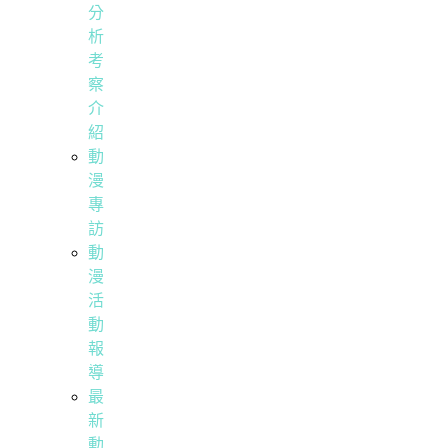
分
析
考
察
介
紹
動
漫
專
訪
動
漫
活
動
報
導
最
新
動