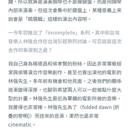
趣，所以就算是演奏鋼琴也不是彈鍵盤，而是用鋼琴
內部來演奏。但這次會集中於鍵盤上，某種意義上來
說會是「精選輯」這樣的演出內容吧。
ー今年您推出了「incomplete」系列，其中和台灣
音樂人林強合作在台灣引起熱烈討論。可否談談這次
合作印象深刻之處？
我自己身為楊德昌和侯孝賢的粉絲，因此非常尊敬經
常與侯導演合作音樂創作、甚至也曾出演他的電影的
林強先生。多年前有機會和他見面，之後我們的關係
逐漸變得深厚，也聊到希望兩人可以一起做點什麼大
型的計畫。林強先生最近為畢贛的電影所做的音樂，
我覺得也非常棒。林強先生為了〈folded dawn (折
疊的黎明)〉而送來的音源，果然也是非常
cinematic。