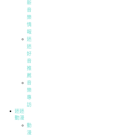
新
音
樂
情
報
迷
迷
好
音
推
薦
音
樂
專
訪
迷迷
動漫
動
漫