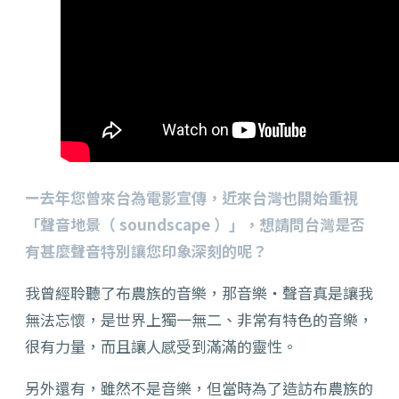
ー去年您曾來台為電影宣傳，近來台灣也開始重視
「聲音地景（ soundscape ）」，想請問台灣是否
有甚麼聲音特別讓您印象深刻的呢？
我曾經聆聽了布農族的音樂，那音樂・聲音真是讓我
無法忘懷，是世界上獨一無二、非常有特色的音樂，
很有力量，而且讓人感受到滿滿的靈性。
另外還有，雖然不是音樂，但當時為了造訪布農族的