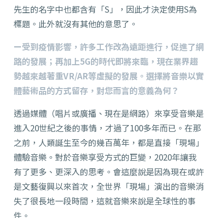
先生的名字中也都含有「S」，因此才決定使用S為
標題。此外就沒有其他的意思了。
ー受到疫情影響，許多工作改為遠距進行，促進了網
路的發展；再加上5G的時代即將來臨，現在業界趨
勢越來越著重VR/AR等虛擬的發展。選擇將音樂以實
體藝術品的方式留存，對您而言的意義為何？
透過媒體（唱片或廣播、現在是網路）來享受音樂是
進入20世紀之後的事情，才過了100多年而已。在那
之前，人類誕生至今的幾百萬年，都是直接「現場」
體驗音樂。對於音樂享受方式的巨變，2020年讓我
有了更多、更深入的思考。會這麼說是因為現在或許
是文藝復興以來首次，全世界「現場」演出的音樂消
失了很長地一段時間，這就音樂來說是全球性的事
件。