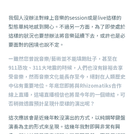
我個人沒辦法對線上音樂的session或是live這樣的
型態單純地感到開心。不過另一方面，為了即使處於
這樣的狀況也要想辦法將音樂延續下去，或許也是必
要面對的困境也說不定。
ー雖然您曾說音樂/藝術並不能填飽肚子，甚至在
911恐攻、311大地震的時候，人們也沒有餘裕去享
受音樂，然而音樂文化能長存至今，絕對在人類歷史
中佔有重要地位。年底您即將與Rhizomatiks合作
線上直播，這場直播相信也將是今年的一個總結，可
否稍微透露預計呈現什麼樣的演出呢？
這次應該會是近幾年較沒演出的方式，以純鋼琴鍵盤
演奏為主的形式來呈現。這幾年我對即興非常有興