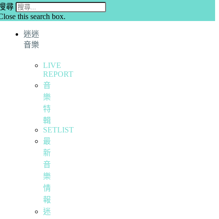
搜尋
Close this search box.
迷迷
音樂
LIVE
REPORT
音
樂
特
輯
SETLIST
最
新
音
樂
情
報
迷