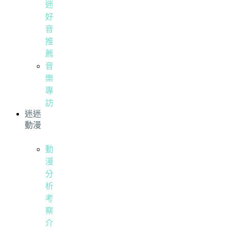
迷
好
音
推
薦
音
樂
專
訪
迷迷
動漫
動
漫
分
析
考
察
介