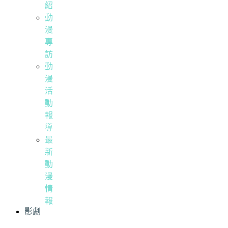
紹
動
漫
專
訪
動
漫
活
動
報
導
最
新
動
漫
情
報
影劇