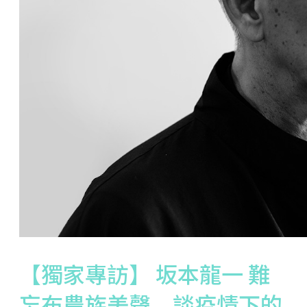
【獨家專訪】 坂本龍一 難
忘布農族美聲 談疫情下的