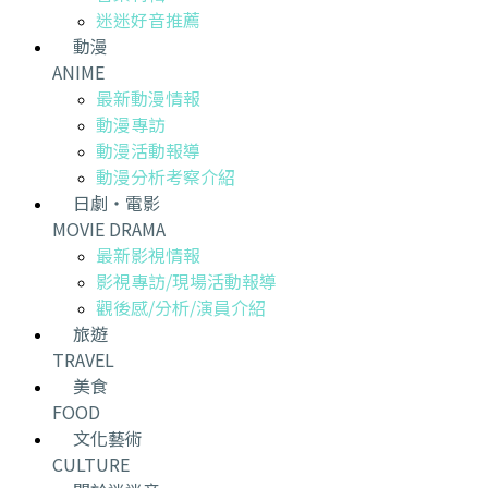
迷迷好音推薦
動漫
ANIME
最新動漫情報
動漫專訪
動漫活動報導
動漫分析考察介紹
日劇・電影
MOVIE DRAMA
最新影視情報
影視專訪/現場活動報導
觀後感/分析/演員介紹
旅遊
TRAVEL
美食
FOOD
文化藝術
CULTURE