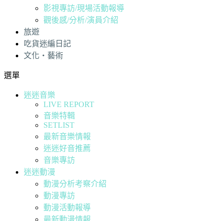
影視專訪/現場活動報導
觀後感/分析/演員介紹
旅遊
吃貨迷編日記
文化・藝術
選單
迷迷音樂
LIVE REPORT
音樂特輯
SETLIST
最新音樂情報
迷迷好音推薦
音樂專訪
迷迷動漫
動漫分析考察介紹
動漫專訪
動漫活動報導
最新動漫情報