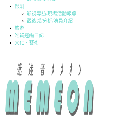
影劇
影視專訪/現場活動報導
觀後感/分析/演員介紹
旅遊
吃貨迷編日記
文化・藝術