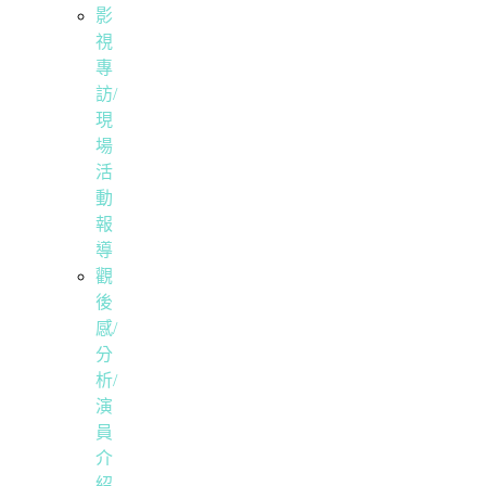
影
視
專
訪/
現
場
活
動
報
導
觀
後
感/
分
析/
演
員
介
紹