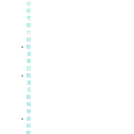
分
析
考
察
介
紹
動
漫
專
訪
動
漫
活
動
報
導
最
新
動