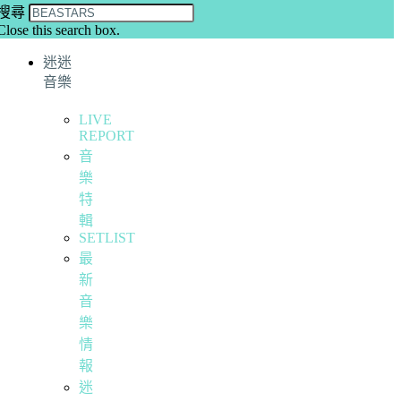
搜尋
Close this search box.
迷迷
音樂
LIVE
REPORT
音
樂
特
輯
SETLIST
最
新
音
樂
情
報
迷