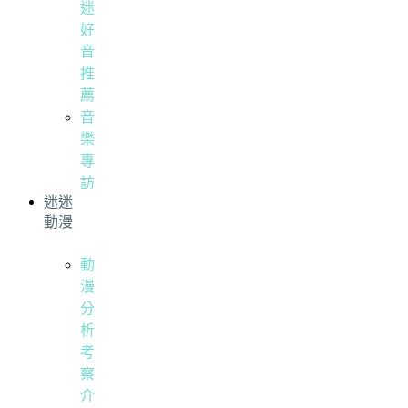
迷
好
音
推
薦
音
樂
專
訪
迷迷
動漫
動
漫
分
析
考
察
介