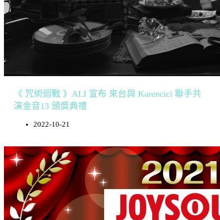
《 咒術迴戰 》ALI 宣布 來台與 Karencici 聯手共
演金音13 頒獎典禮
2022-10-21