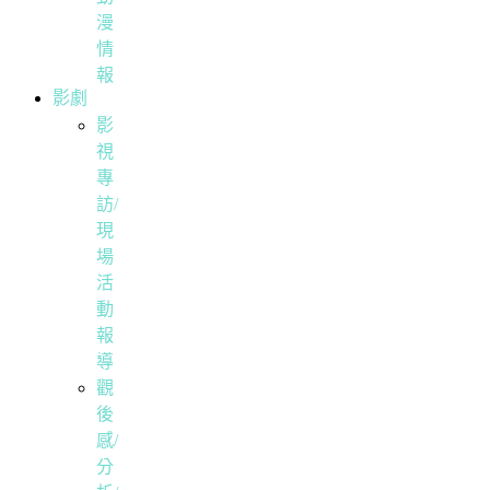
漫
情
報
影劇
影
視
專
訪/
現
場
活
動
報
導
觀
後
感/
分