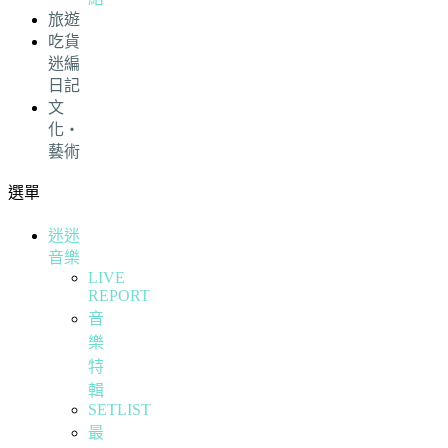
旅遊
吃貨
迷編
日記
文
化・
藝術
選單
迷迷
音樂
LIVE
REPORT
音
樂
特
輯
SETLIST
最