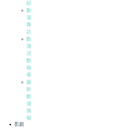
紹
動
漫
專
訪
動
漫
活
動
報
導
最
新
動
漫
情
報
影劇