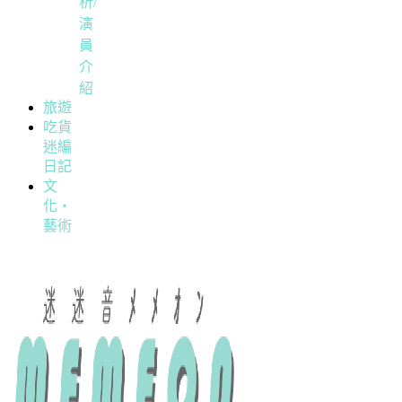
析/
演
員
介
紹
旅遊
吃貨
迷編
日記
文
化・
藝術