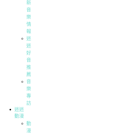
新
音
樂
情
報
迷
迷
好
音
推
薦
音
樂
專
訪
迷迷
動漫
動
漫