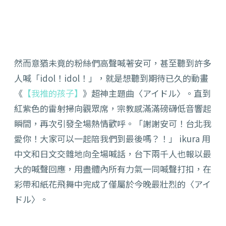
然而意猶未竟的粉絲們高聲喊著安可，甚至聽到許多
人喊「idol！idol！」，就是想聽到期待已久的動畫
《
【我推的孩子】
》超神主題曲〈アイドル〉。直到
紅紫色的雷射掃向觀眾席，宗教感滿滿磅礴低音響起
瞬間，再次引發全場熱情歡呼。「謝謝安可！台北我
愛你！大家可以一起陪我們到最後嗎？！」 ikura 用
中文和日文交雜地向全場喊話，台下兩千人也報以最
大的喊聲回應，用盡體內所有力氣一同喊聲打扣，在
彩帶和紙花飛舞中完成了僅屬於今晚最壯烈的〈アイ
ドル〉。