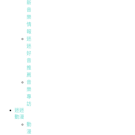
新
音
樂
情
報
迷
迷
好
音
推
薦
音
樂
專
訪
迷迷
動漫
動
漫