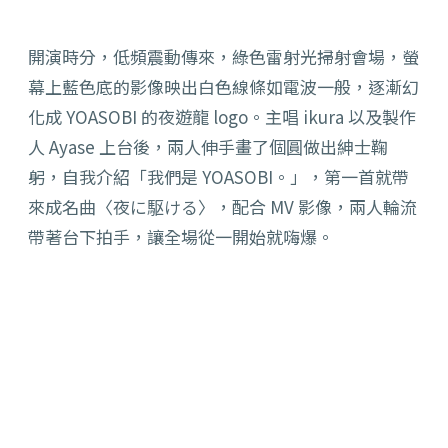
開演時分，低頻震動傳來，綠色雷射光掃射會場，螢
幕上藍色底的影像映出白色線條如電波一般，逐漸幻
化成 YOASOBI 的夜遊龍 logo。主唱 ikura 以及製作
人 Ayase 上台後，兩人伸手畫了個圓做出紳士鞠
躬，自我介紹「我們是 YOASOBI。」，第一首就帶
來成名曲〈夜に駆ける〉，配合 MV 影像，兩人輪流
帶著台下拍手，讓全場從一開始就嗨爆。