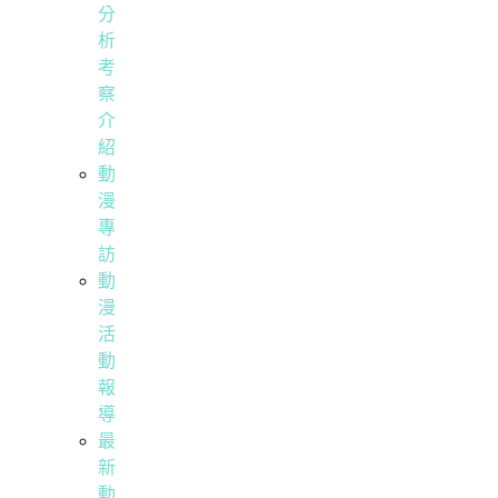
分
析
考
察
介
紹
動
漫
專
訪
動
漫
活
動
報
導
最
新
動