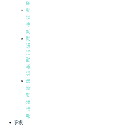
紹
動
漫
專
訪
動
漫
活
動
報
導
最
新
動
漫
情
報
影劇