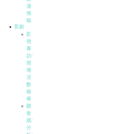
漫
情
報
影劇
影
視
專
訪/
現
場
活
動
報
導
觀
後
感/
分