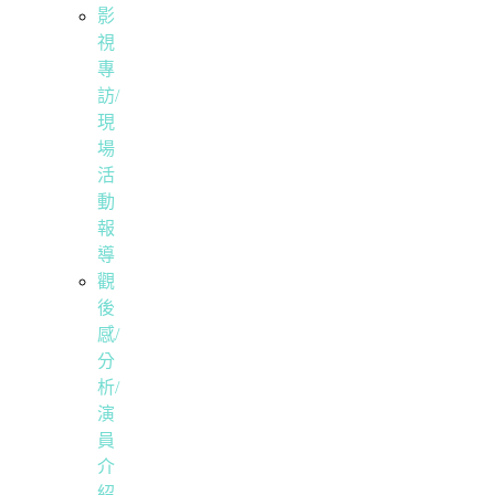
影
視
專
訪/
現
場
活
動
報
導
觀
後
感/
分
析/
演
員
介
紹