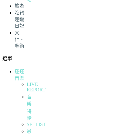
旅遊
吃貨
迷編
日記
文
化・
藝術
選單
迷迷
音樂
LIVE
REPORT
音
樂
特
輯
SETLIST
最