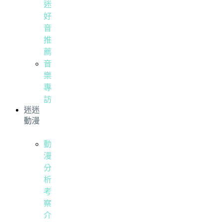
迷
好
音
推
薦
音
樂
專
訪
迷迷
動漫
動
漫
分
析
考
察
介