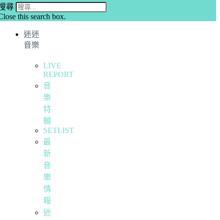
搜尋
Close this search box.
迷迷
音樂
LIVE
REPORT
音
樂
特
輯
SETLIST
最
新
音
樂
情
報
迷