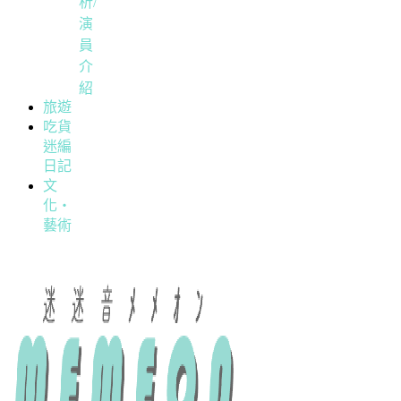
析/
演
員
介
紹
旅遊
吃貨
迷編
日記
文
化・
藝術