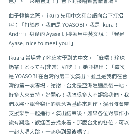
色
〉
。「來吧台北！」台下的接唱聲響徹會場。
曲子轉換之際， ikura 先用中文和台語向台下打招
呼：「打給厚，我們是 YOASOBI，我是 ikura！
And…」身後的 Ayase 則接著用中英文說：「我是
Ayase, nice to meet you !」
Ikuara 當場秀了她這次學到的中文，「麻糬！珍珠
奶茶！とっても(非常）好吃！」她並指出：「這次
是 YOASOBI 在台灣的第二次演出，並且是我們在台
灣的第一次專場，謝謝。台北是亞洲巡迴最後一站，
好多人來支持，好開心！我想很多人不認識我們，我
們以將小說音樂化的概念為基礎來創作，演出時會帶
支援樂手一起進行。演出結束後，如果各位對原作小
說有興趣，歡迎回去找來看。那麼台北的各位，可以
一起大唱大跳，一起嗨到最後嗎？」