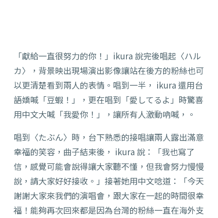
「獻給一直很努力的你！」ikura 說完後唱起〈ハル
カ〉，背景映出現場演出影像讓站在後方的粉絲也可
以更清楚看到兩人的表情。唱到一半， ikura 還用台
語嬌喊「豆蝦！」，更在唱到「愛してるよ」時驚喜
用中文大喊「我愛你！」，讓所有人激動吶喊，。
唱到〈たぶん〉時，台下熟悉的接唱讓兩人露出滿意
幸福的笑容，曲子結束後， ikura 說：「我也寫了
信，感覺可能會說得讓大家聽不懂，但我會努力慢慢
說，請大家好好接收。」接著她用中文唸道：「今天
謝謝大家來我們的演唱會，跟大家在一起的時間很幸
福！能夠再次回來都是因為台灣的粉絲一直在海外支