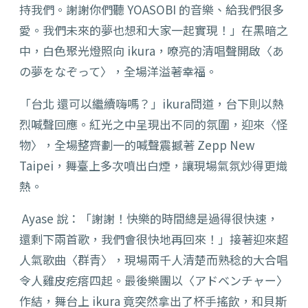
持我們。謝謝你們聽 YOASOBI 的音樂、給我們很多
愛。我們未來的夢也想和大家一起實現！」在黑暗之
中，白色聚光燈照向 ikura，嘹亮的清唱聲開啟〈あ
の夢をなぞって〉，全場洋溢著幸福。
「台北 還可以繼續嗨嗎？」ikura問道，台下則以熱
烈喊聲回應。紅光之中呈現出不同的氛圍，迎來〈怪
物〉，全場整齊劃一的喊聲震撼著 Zepp New
Taipei，舞臺上多次噴出白煙，讓現場氣氛炒得更熾
熱。
Ayase 說：「謝謝！快樂的時間總是過得很快速，
還剩下兩首歌，我們會很快地再回來！」接著迎來超
人氣歌曲〈群⻘〉，現場兩千人清楚而熟稔的大合唱
令人雞皮疙瘩四起。最後樂團以〈アドベンチャー〉
作結，舞台上 ikura 竟突然拿出了杯手搖飲，和貝斯