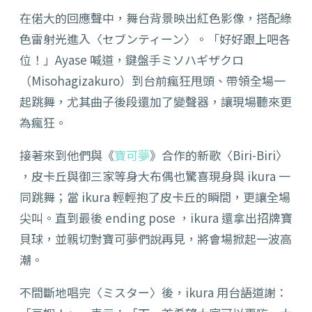
在偌大的回應聲中，舞台背景映出紅色影像，搭配綠
色雷射光進入〈セブンティーン〉。「好好跟上吧各
位！」Ayase 喊道，鍵盤手ミソハギザクロ
（
Misohagizakuro
）到台前瘋狂甩頭、帶領全場一
起跳舞，尤其曲子後段還加了變聲器，讓現場聽來更
為瘋狂。
接著來到他們與《
寶可夢
》合作的新歌〈Biri-Biri〉
，皮卡丘與御三家等身大布偶也驚喜現身與 ikura 一
同跳舞；當 ikura 輕輕抱了皮卡丘的瞬間，更讓全場
尖叫。直到最後 ending pose ，ikura 還拿出招牌寶
貝球，並親切對寶可夢們說再見，將會場掀起一波高
潮。
不間斷地唱完〈ミスター〉後，ikura 用台語道謝：