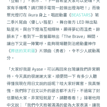
「豆蝦！」，表示：「下一首希望大家可以更嗨，大
家有手機嗎？請打開手電筒一起做出燈海吧！」而後
聚光燈打在 ikura 身上，唱起動畫《
BEASTARS
》第
二季片尾曲〈優しい彗星〉。舞台後方 LED 映出點
點星光，與台下燈海互相輝映，顯得夢幻而溫柔。餘
韻未了，看到下一首螢幕映出「The Brave」瞬間，
讓台下又是一陣驚呼，能夠現場聽到治癒動畫神作
《
葬送的芙莉蓮
》片頭曲〈勇者〉，令不少人感動萬
分。
「大家好我是 Ayase，可以再回來台灣讓我們非常期
待，今天真的很謝謝大家。順便問一下 有多少人聽
得懂我現在用日文說的話呢？哇大家好厲害，我真慚
愧，我們除了日文以外的語言都不太行，不過寫了封
信要給大家，非常短就是了，請聽看看！」接著他用
中文說：「我們今天抱著滿滿的愛為大家表演，讓我