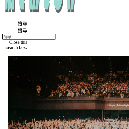
搜尋
搜尋
Close this
search box.