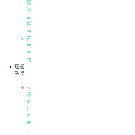
迷
好
音
推
薦
音
樂
專
訪
迷迷
動漫
動
漫
分
析
考
察
介