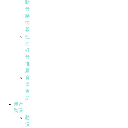
新
音
樂
情
報
迷
迷
好
音
推
薦
音
樂
專
訪
迷迷
動漫
動
漫