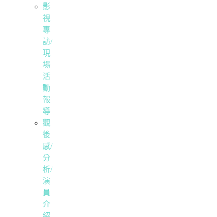
影
視
專
訪/
現
場
活
動
報
導
觀
後
感/
分
析/
演
員
介
紹