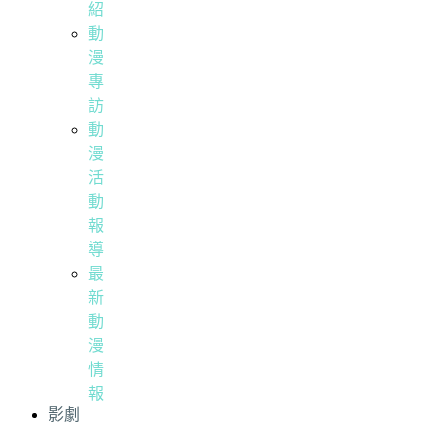
紹
動
漫
專
訪
動
漫
活
動
報
導
最
新
動
漫
情
報
影劇