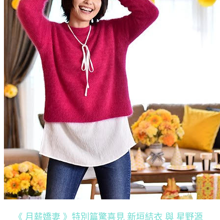
《 月薪嬌妻 》特別篇驚喜見 新垣結衣 與 星野源