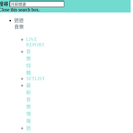
搜尋
Close this search box.
迷迷
音樂
LIVE
REPORT
音
樂
特
輯
SETLIST
最
新
音
樂
情
報
迷