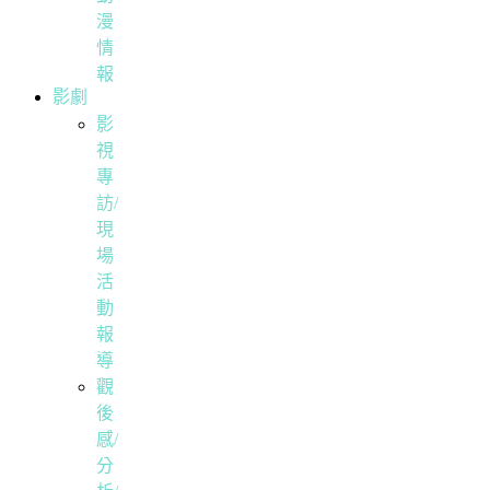
漫
情
報
影劇
影
視
專
訪/
現
場
活
動
報
導
觀
後
感/
分