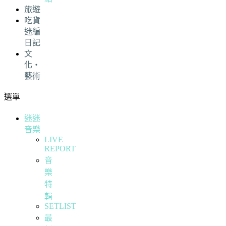
旅遊
吃貨
迷編
日記
文
化・
藝術
選單
迷迷
音樂
LIVE
REPORT
音
樂
特
輯
SETLIST
最