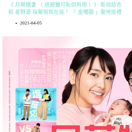
《 月薪嬌妻 （ 逃避雖可恥但有用 ）》 新垣結衣
和 星野源 採葡萄就在這！ 「 金櫻園 」聖地巡禮
2021-04-05