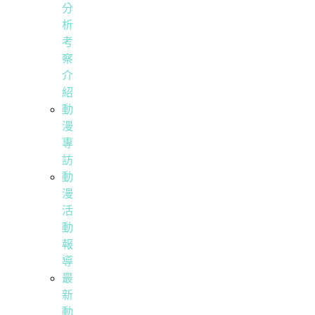
分
析
考
察
介
紹
動
漫
專
訪
動
漫
活
動
報
導
最
新
動