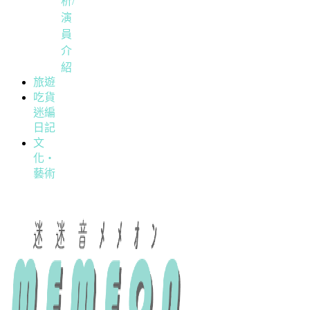
析/
演
員
介
紹
旅遊
吃貨
迷編
日記
文
化・
藝術