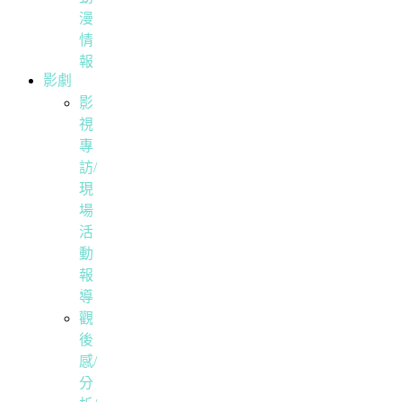
漫
情
報
影劇
影
視
專
訪/
現
場
活
動
報
導
觀
後
感/
分