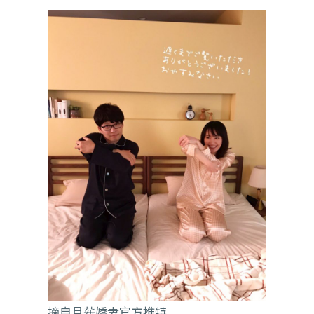
摘自月薪嬌妻官方推特