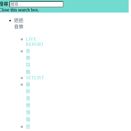
搜尋
Close this search box.
迷迷
音樂
LIVE
REPORT
音
樂
特
輯
SETLIST
最
新
音
樂
情
報
迷