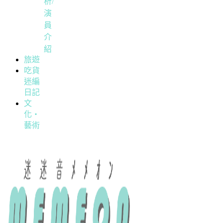
析/
演
員
介
紹
旅遊
吃貨
迷編
日記
文
化・
藝術