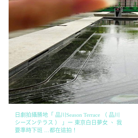
日劇拍攝勝地「 品川Season Terrace （ 品川
シーズンテラス ） 」ー 東京白日夢女 、 我
要準時下班 …都在這拍！