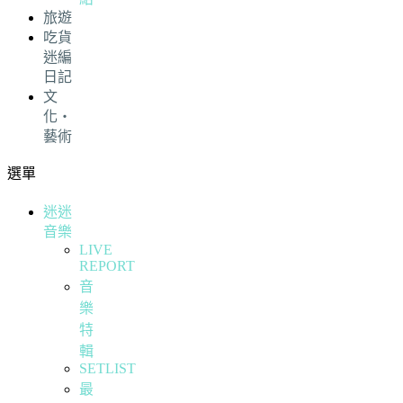
旅遊
吃貨
迷編
日記
文
化・
藝術
選單
迷迷
音樂
LIVE
REPORT
音
樂
特
輯
SETLIST
最