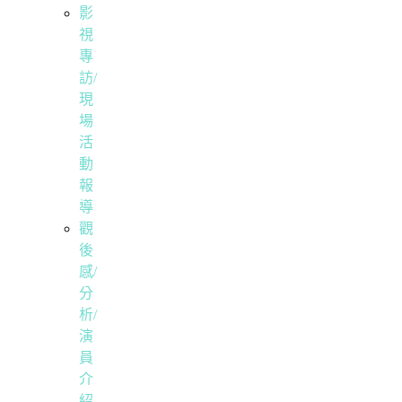
影
視
專
訪/
現
場
活
動
報
導
觀
後
感/
分
析/
演
員
介
紹