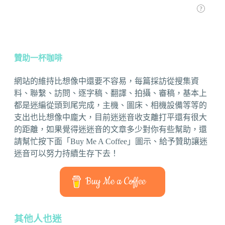
贊助一杯咖啡
網站的維持比想像中還要不容易，每篇採訪從搜集資
料、聯繫、訪問、逐字稿、翻譯、拍攝、審稿，基本上
都是迷編從頭到尾完成，主機、圖床、相機設備等等的
支出也比想像中龐大，目前迷迷音收支離打平還有很大
的距離，如果覺得迷迷音的文章多少對你有些幫助，還
請幫忙按下面「Buy Me A Coffee」圖示、給予贊助讓迷
迷音可以努力持續生存下去！
Buy Me a Coffee
其他人也迷