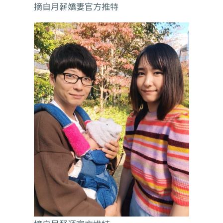
摘自月薪嬌妻官方推特