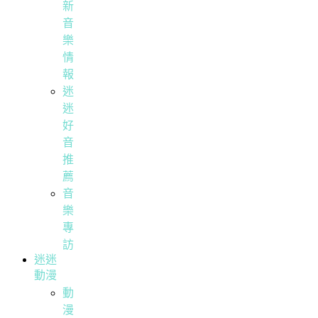
新
音
樂
情
報
迷
迷
好
音
推
薦
音
樂
專
訪
迷迷
動漫
動
漫