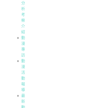
分
析
考
察
介
紹
動
漫
專
訪
動
漫
活
動
報
導
最
新
動