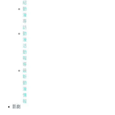
紹
動
漫
專
訪
動
漫
活
動
報
導
最
新
動
漫
情
報
影劇