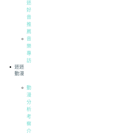
迷
好
音
推
薦
音
樂
專
訪
迷迷
動漫
動
漫
分
析
考
察
介