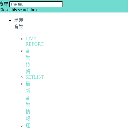
搜尋
Close this search box.
迷迷
音樂
LIVE
REPORT
音
樂
特
輯
SETLIST
最
新
音
樂
情
報
迷