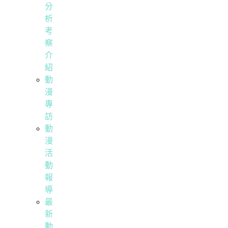
分
析
考
察
介
紹
動
漫
專
訪
動
漫
活
動
報
導
最
新
動