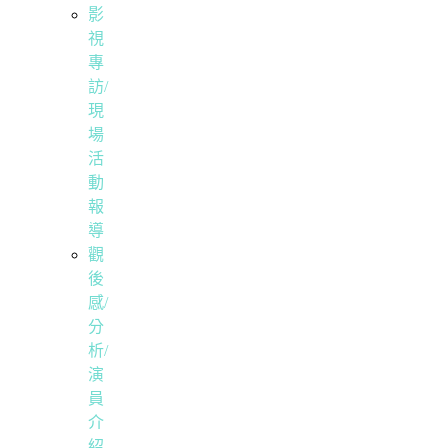
影
視
專
訪/
現
場
活
動
報
導
觀
後
感/
分
析/
演
員
介
紹