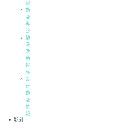
紹
動
漫
專
訪
動
漫
活
動
報
導
最
新
動
漫
情
報
影劇