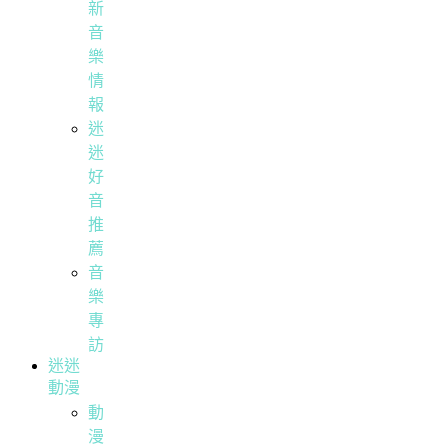
新
音
樂
情
報
迷
迷
好
音
推
薦
音
樂
專
訪
迷迷
動漫
動
漫