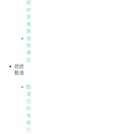
迷
好
音
推
薦
音
樂
專
訪
迷迷
動漫
動
漫
分
析
考
察
介