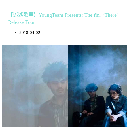
【迷迷歌單】YoungTeam Presents: The fin. “There”
Release Tour
2018-04-02