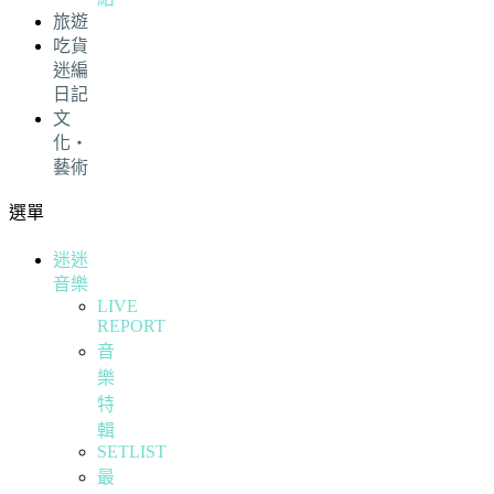
旅遊
吃貨
迷編
日記
文
化・
藝術
選單
迷迷
音樂
LIVE
REPORT
音
樂
特
輯
SETLIST
最