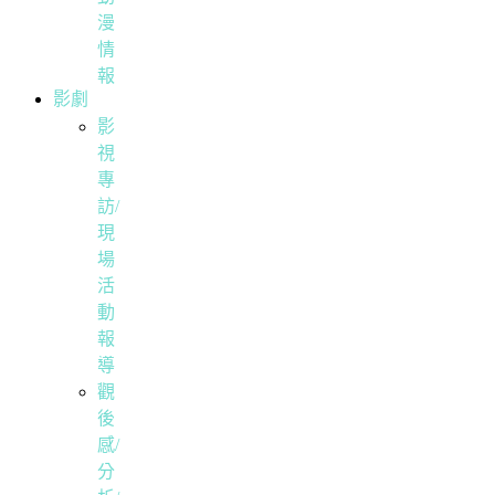
漫
情
報
影劇
影
視
專
訪/
現
場
活
動
報
導
觀
後
感/
分