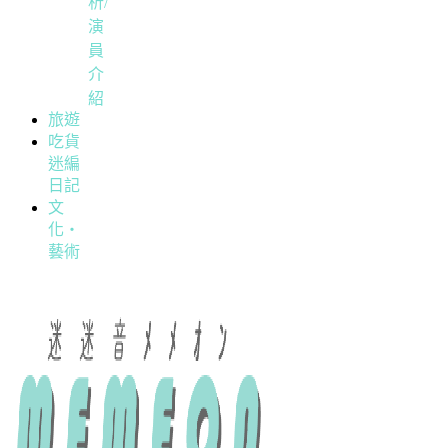
析/
演
員
介
紹
旅遊
吃貨
迷編
日記
文
化・
藝術