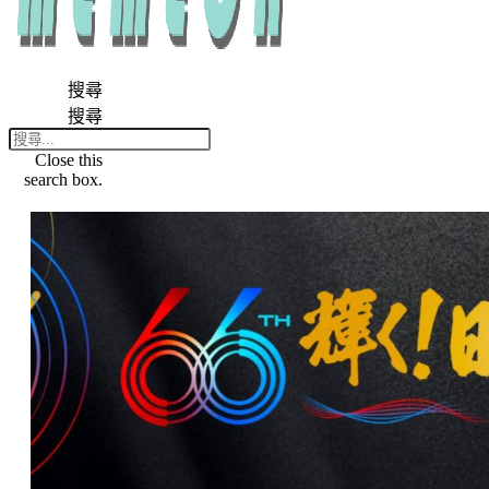
搜尋
搜尋
Close this
search box.