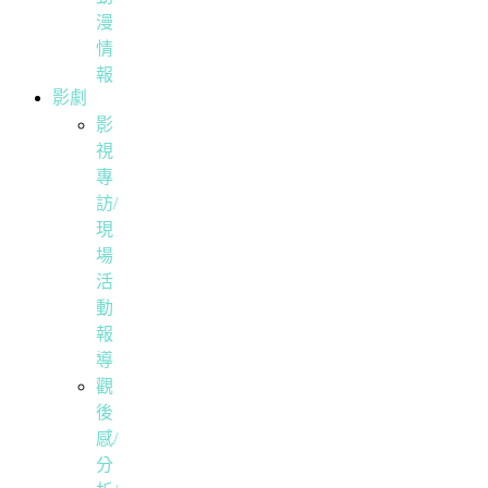
漫
情
報
影劇
影
視
專
訪/
現
場
活
動
報
導
觀
後
感/
分