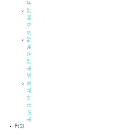
紹
動
漫
專
訪
動
漫
活
動
報
導
最
新
動
漫
情
報
影劇