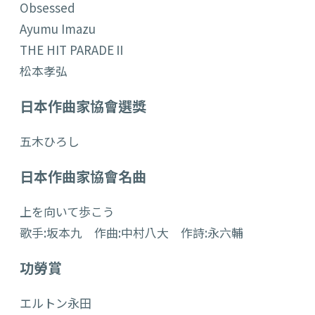
Obsessed
Ayumu Imazu
THE HIT PARADEⅡ
松本孝弘
日本作曲家協會選獎
五木ひろし
日本作曲家協會名曲
上を向いて歩こう
歌手:坂本九 作曲:中村八大 作詩:永六輔
功勞賞
エルトン永田