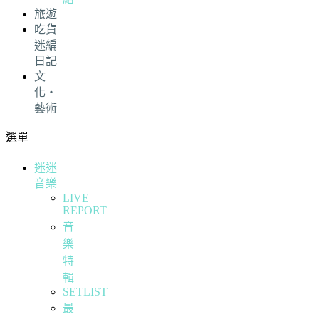
旅遊
吃貨
迷編
日記
文
化・
藝術
選單
迷迷
音樂
LIVE
REPORT
音
樂
特
輯
SETLIST
最