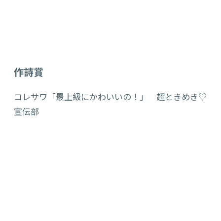
作詩賞
コレサワ「最上級にかわいいの！」 超ときめき♡
宣伝部