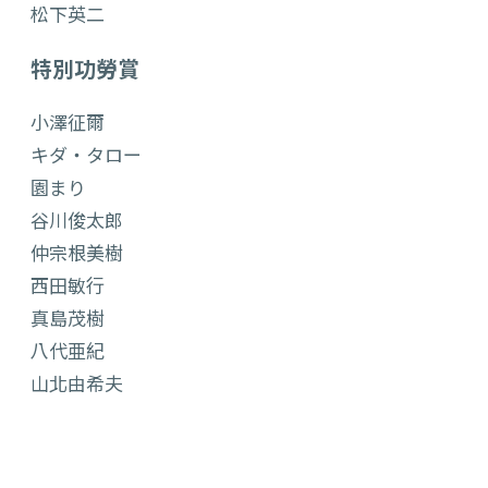
松下英二
特別功勞賞
小澤征爾
キダ・タロー
園まり
谷川俊太郎
仲宗根美樹
西田敏行
真島茂樹
八代亜紀
山北由希夫