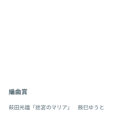
編曲賞
萩田光雄「迷宮のマリア」 辰巳ゆうと