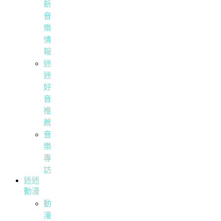
新
音
樂
情
報
迷
迷
好
音
推
薦
音
樂
專
訪
迷迷
動漫
動
漫