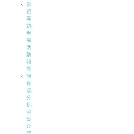
影
視
專
訪/
現
場
活
動
報
導
觀
後
感/
分
析/
演
員
介
紹