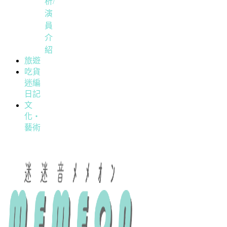
析/
演
員
介
紹
旅遊
吃貨
迷編
日記
文
化・
藝術