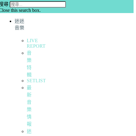
搜尋
Close this search box.
迷迷
音樂
LIVE
REPORT
音
樂
特
輯
SETLIST
最
新
音
樂
情
報
迷