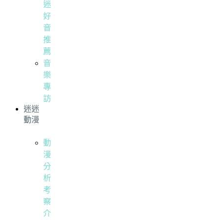
迷
好
音
推
薦
音
樂
專
訪
迷迷
動漫
動
漫
分
析
考
察
介