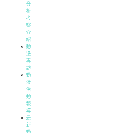
分
析
考
察
介
紹
動
漫
專
訪
動
漫
活
動
報
導
最
新
動