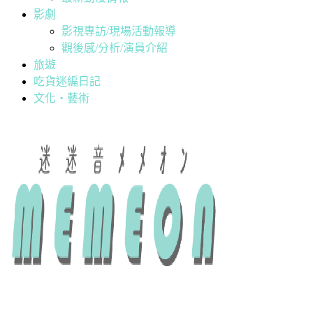
影劇
影視專訪/現場活動報導
觀後感/分析/演員介紹
旅遊
吃貨迷編日記
文化・藝術