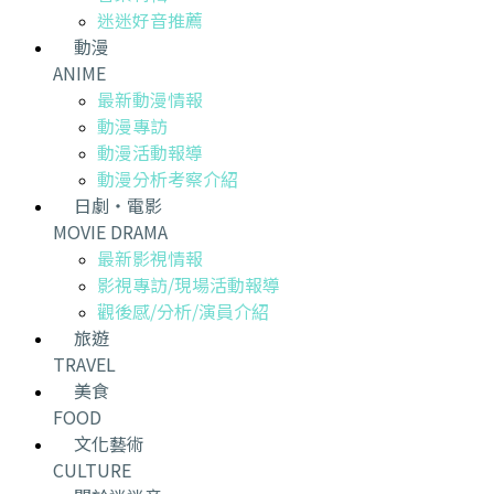
迷迷好音推薦
動漫
ANIME
最新動漫情報
動漫專訪
動漫活動報導
動漫分析考察介紹
日劇・電影
MOVIE DRAMA
最新影視情報
影視專訪/現場活動報導
觀後感/分析/演員介紹
旅遊
TRAVEL
美食
FOOD
文化藝術
CULTURE