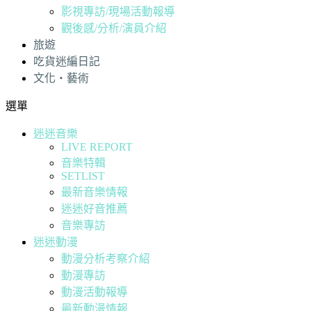
影視專訪/現場活動報導
觀後感/分析/演員介紹
旅遊
吃貨迷編日記
文化・藝術
選單
迷迷音樂
LIVE REPORT
音樂特輯
SETLIST
最新音樂情報
迷迷好音推薦
音樂專訪
迷迷動漫
動漫分析考察介紹
動漫專訪
動漫活動報導
最新動漫情報