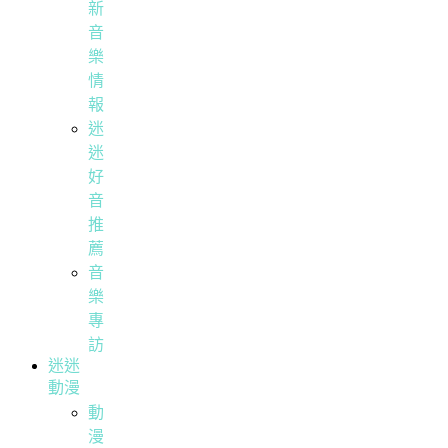
新
音
樂
情
報
迷
迷
好
音
推
薦
音
樂
專
訪
迷迷
動漫
動
漫