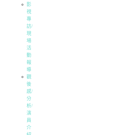
影
視
專
訪/
現
場
活
動
報
導
觀
後
感/
分
析/
演
員
介
紹