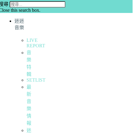
搜尋
Close this search box.
迷迷
音樂
LIVE
REPORT
音
樂
特
輯
SETLIST
最
新
音
樂
情
報
迷