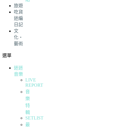
旅遊
吃貨
迷編
日記
文
化・
藝術
選單
迷迷
音樂
LIVE
REPORT
音
樂
特
輯
SETLIST
最