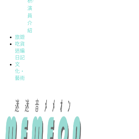
析/
演
員
介
紹
旅遊
吃貨
迷編
日記
文
化・
藝術