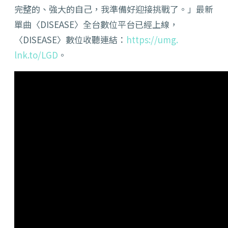
完整的、強大的自己，
我準備好迎接挑戰了。」最新
單曲〈DISEASE〉
全台數位平台已經上線，
〈DISEASE〉數位收聽連結：
https://umg.
lnk.to/LGD
。