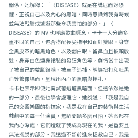
關係，她解釋：
「〈DISEASE〉就是在講述面對恐
懼、
正視自己以及內心的黑暗，
同時意識到我有時候
並無法戰勝或逃避那些令我害怕的部分。」〈
DISEASE〉的 MV 也呼應歌曲概念，卡卡一人分飾多
重不同的自己，
包含搭配長尖指甲和血紅雙眼，身穿
全黑皮革的暗黑角色，
以及翻白眼、留鼻血且披頭散
髮，身穿白色連身裙裝的發狂角色等，
劇情當中出現
了被自己的雙腳鎖喉、被車子追捕、
糾纏扭打和吐黑
血等驚悚場面，呈現出內心的黑暗與掙扎。
卡卡也表示即便她曾試著逃避黑暗面，但這依然是她
的一部分，
最後也學會處理它，她說道：「我是我自
己的交響樂團的指揮家，
我是我在自己的藝術與生活
戲劇中的每一個演員，
無論問題多麼可怕，答案都在
我內心深處。
它們造就了我成為現在的我，是重要且
無法擺脫的部分。
我透過不斷前進來拯救自己，我是