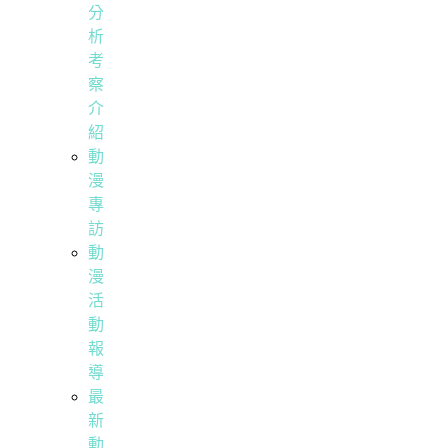
分
析
考
察
介
紹
動
漫
專
訪
動
漫
活
動
報
導
最
新
動