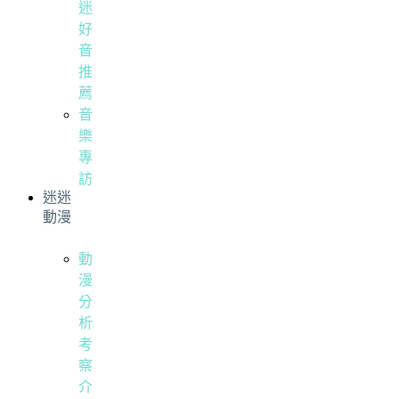
迷
好
音
推
薦
音
樂
專
訪
迷迷
動漫
動
漫
分
析
考
察
介