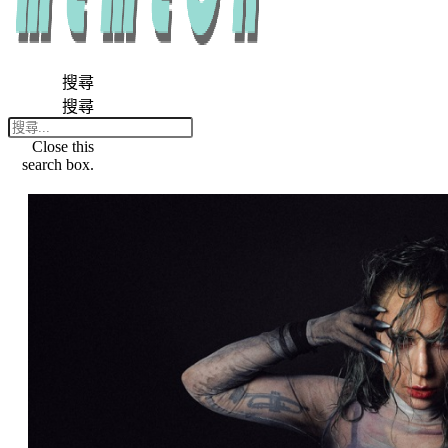
搜尋
搜尋
Close this
search box.