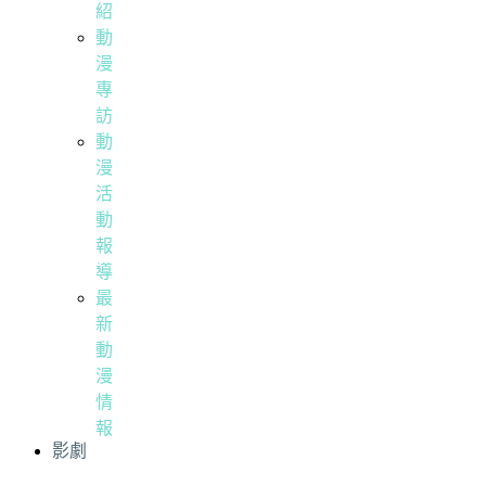
紹
動
漫
專
訪
動
漫
活
動
報
導
最
新
動
漫
情
報
影劇