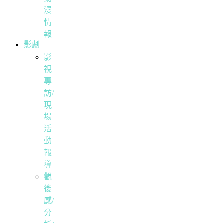
漫
情
報
影劇
影
視
專
訪/
現
場
活
動
報
導
觀
後
感/
分