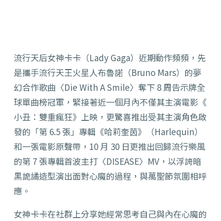
流行天后女神卡卡（Lady Gaga）近期動作頻頻，先
是攜手流行天王火星人布魯諾（
Bruno Mars）的夢
幻合作歌曲〈Die With A Smile〉奪下 8 周告示牌全
球單曲榜冠軍，緊接著近一個月內不僅其主演電影《
小丑：雙重瘋狂》上映，更驚喜推出受其主演角色啟
發的「第 6.5 張」專輯《哈莉奎茵》（Harlequin）
和一張電影原聲帶，
10 月 30 日更推出回歸流行樂風
的第 7 張專輯首波主打〈DISEASE〉MV，
以浮誇暗
黑詭譎造型演出面對心魔的過程，與萬聖節氛圍相呼
應。
女神卡卡在社群上分享她經常思考自己與內在心魔的