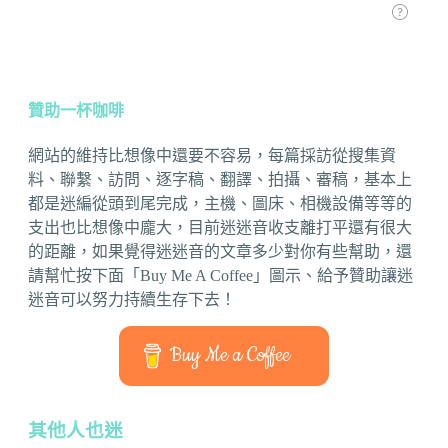
贊助一杯咖啡
網站的維持比想像中還要不容易，每篇採訪從搜集資
料、聯繫、訪問、逐字稿、翻譯、拍攝、審稿，基本上
都是迷編從頭到尾完成，主機、圖床、相機設備等等的
支出也比想像中龐大，目前迷迷音收支離打平還有很大
的距離，如果覺得迷迷音的文章多少對你有些幫助，還
請幫忙按下面「Buy Me A Coffee」圖示、給予贊助讓迷
迷音可以努力持續生存下去！
Buy Me a Coffee
其他人也迷