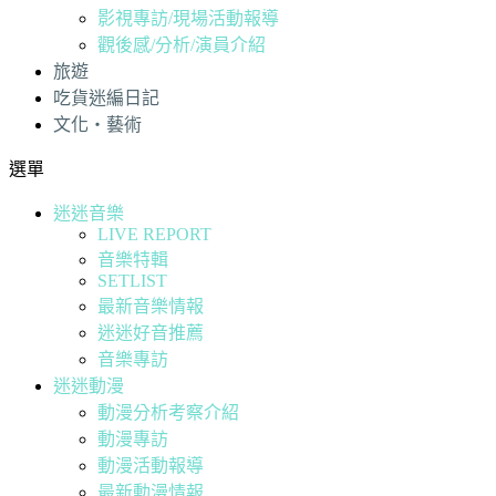
影視專訪/現場活動報導
觀後感/分析/演員介紹
旅遊
吃貨迷編日記
文化・藝術
選單
迷迷音樂
LIVE REPORT
音樂特輯
SETLIST
最新音樂情報
迷迷好音推薦
音樂專訪
迷迷動漫
動漫分析考察介紹
動漫專訪
動漫活動報導
最新動漫情報