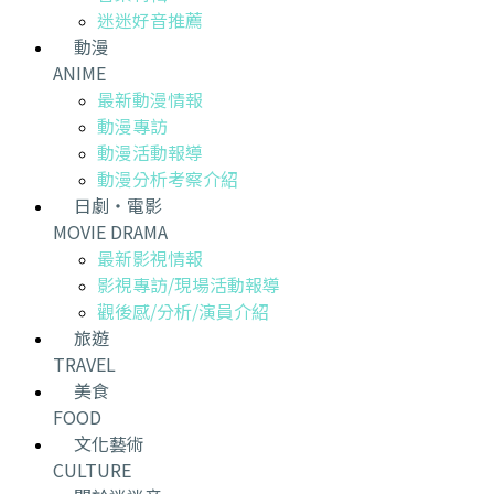
迷迷好音推薦
動漫
ANIME
最新動漫情報
動漫專訪
動漫活動報導
動漫分析考察介紹
日劇・電影
MOVIE DRAMA
最新影視情報
影視專訪/現場活動報導
觀後感/分析/演員介紹
旅遊
TRAVEL
美食
FOOD
文化藝術
CULTURE