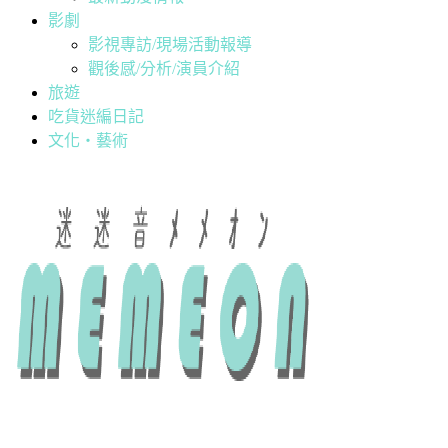
影劇
影視專訪/現場活動報導
觀後感/分析/演員介紹
旅遊
吃貨迷編日記
文化・藝術