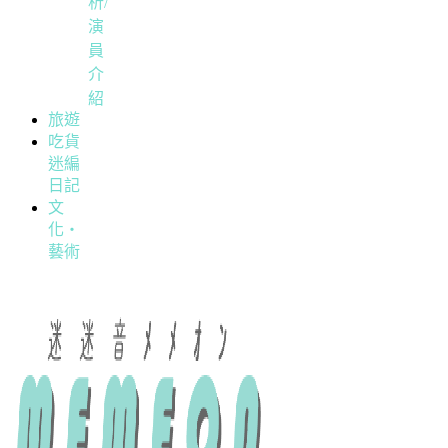
析/
演
員
介
紹
旅遊
吃貨
迷編
日記
文
化・
藝術