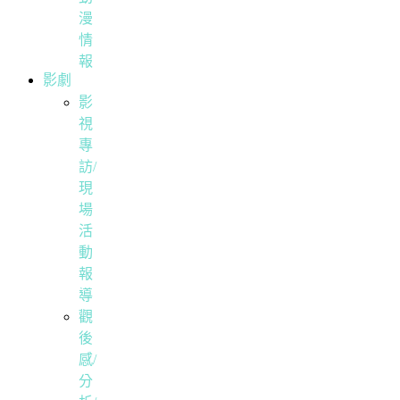
漫
情
報
影劇
影
視
專
訪/
現
場
活
動
報
導
觀
後
感/
分