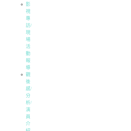
影
視
專
訪/
現
場
活
動
報
導
觀
後
感/
分
析/
演
員
介
紹