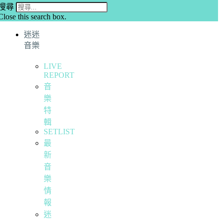
搜尋
Close this search box.
迷迷
音樂
LIVE
REPORT
音
樂
特
輯
SETLIST
最
新
音
樂
情
報
迷