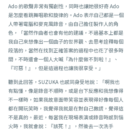
Ado 的歌聲非常有獨創性，同時也讓她很好奇 Ado
是怎麼看跳舞唱歌和旋律的。Ado 表示自己都是一個
人帶著電腦和麥克風錄音，由自己擔任製作人的角
色，「當然作曲者也會有他的建議，不過基本上都是
我自己來想像出一個曲子的世界觀、去思考詮釋每個
段落的，當然在找到正確答案的過程中也花了很多時
間，不時還會一個人大喊
『
為什麼做不到啦！
』、
『
可惡！
』
，但是這過程也讓我很享受。」
聽到此回答，SUZUKA 也感同身受地說：「啊我也
有點懂，像是錄音不順時，或是台下反應和我想像得
不一樣時，如果我故意面帶笑容並表現得好像每個人
都在開玩笑時，我覺得我就是在對自己撒謊，覺得這
不是真的。最近，每當我在現場表演或錄音時感到惱
火時，我就會說：
『
該死！
』
，然後去一次洗手