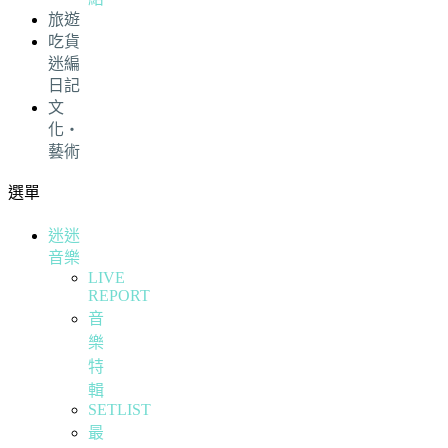
旅遊
吃貨
迷編
日記
文
化・
藝術
選單
迷迷
音樂
LIVE
REPORT
音
樂
特
輯
SETLIST
最