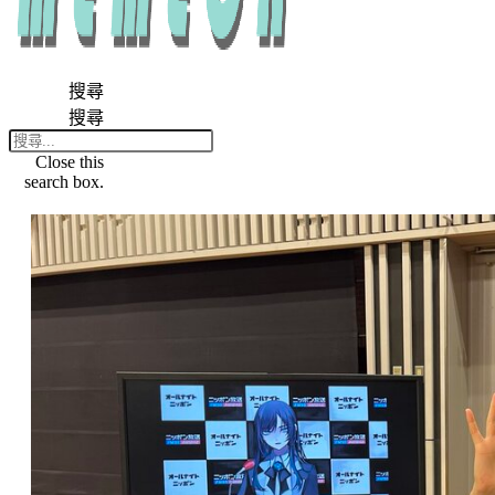
搜尋
搜尋
Close this
search box.