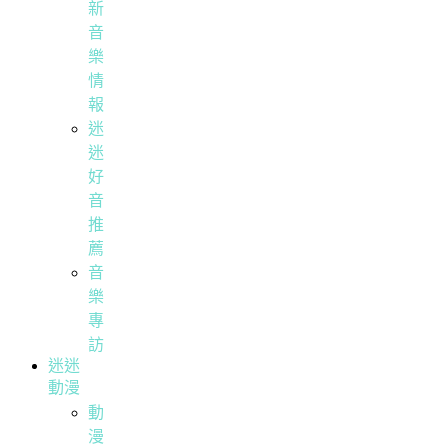
新
音
樂
情
報
迷
迷
好
音
推
薦
音
樂
專
訪
迷迷
動漫
動
漫