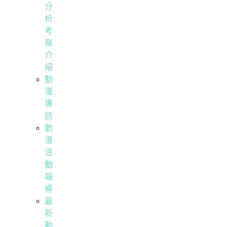
分
析
考
察
介
紹
動
漫
專
訪
動
漫
活
動
報
導
最
新
動