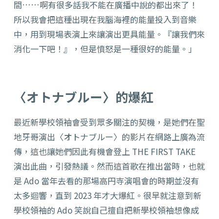
間……啊有很多話我不能在廣播中說的都出來了！
所以我會把這種出現在我腦海裡的能量投入到音樂
中，用到現場表演上來讓演出更具能量。
『
讓我們來
消化一下吧！
』
，但是憤怒是一種很好的能量。」
〈オトナブルー〉的爆紅
最近新學校領袖會受到眾多關注的契機，是她們在聖
地牙哥演出〈オトナブルー〉的影片在網路上廣為流
傳，這也讓她們因此有機會登上 THE FIRST TAKE
演出此曲，引發熱議。然而這首歌在推出當時，也就
是 Ado 當年去看的那場高円寺演唱會的時期並沒有
太多迴響，直到 2023 年才大爆紅。很早就注意到新
學校領袖的 Ado 笑說自己擅自把新學校領袖想像成