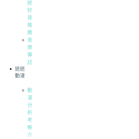
迷
好
音
推
薦
音
樂
專
訪
迷迷
動漫
動
漫
分
析
考
察
介