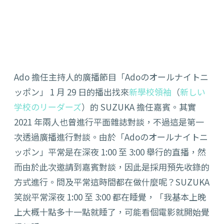
Ado 擔任主持人的廣播節目「Adoのオールナイトニ
ッポン」 1 月 29 日的播出找來
新學校領袖
（
新しい
学校のリーダーズ
）的 SUZUKA 擔任嘉賓。其實
2021 年兩人也曾進行平面雜誌對談，不過這是第一
次透過廣播進行對談。由於
「Adoのオールナイトニ
ッポン」平常是在深夜 1:00 至 3:00 舉行的直播，然
而由於此次邀請到嘉賓對談，因此是採用預先收錄的
方式進行。問及平常這時間都在做什麼呢？SUZUKA
笑說平常深夜 1:00 至 3:00 都在睡覺，「我基本上晚
上大概十點多十一點就睡了，可能看個電影就開始覺