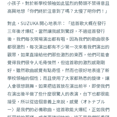
小孩子，對於新學校領袖如此猛烈的勢頭不禁得意且
高興地想「你們終於注意到了嗎？太慢了吧你們！」
對此，SUZUKA 開心地表示：「這首歌大概在發行
三年後才爆紅，當然讓我感到驚訝，不過這首發行
後，我們每次現場演出都有唱。因為我們的歌曲很多
都很激烈，每次演出都有不少第一次來看我們演出的
觀眾，如果直接給他們那些激烈的東西，他們可能會
覺得我們很令人毛骨悚然，但這首歌的激烈感剛剛
好。雖然歌曲感覺有點奇怪，然而也很好地表達了新
學校領袖的個性；而且使用了大家都熟悉的旋律，讓
人會很想跳舞。如果把這首放在演出前半，即使我們
在演出後半做了些什麼很驚人的表演，台下也都很能
接受，所以從這個意義上來說，感覺〈オトナブル
ー〉是我們的必備歌曲。這首歌能大爆紅，正如我們