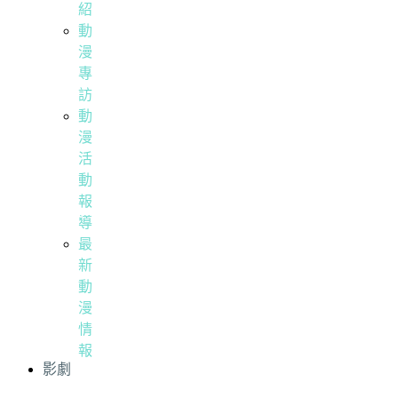
紹
動
漫
專
訪
動
漫
活
動
報
導
最
新
動
漫
情
報
影劇