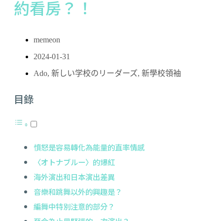
約看房？！
memeon
2024-01-31
Ado
,
新しい学校のリーダーズ
,
新學校領袖
目錄
憤怒是容易轉化為能量的直率情感
〈オトナブルー〉的爆紅
海外演出和日本演出差異
音樂和跳舞以外的興趣是？
編舞中特別注意的部分？
至今為止最緊張的一次演出？