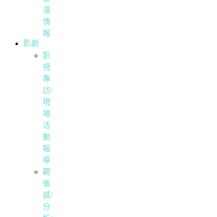
漫
情
報
影劇
影
視
專
訪/
現
場
活
動
報
導
觀
後
感/
分