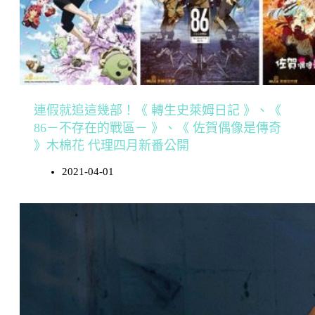
連假就追這幾部！《 轉生史萊姆日記 》、《
86－不存在的戰區－ 》、《 佐賀偶像是傳奇
》木棉花 代理四月新番公開
2021-04-01