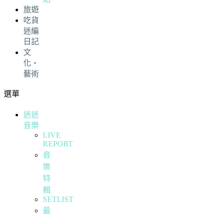
旅遊
吃貨
迷編
日記
文
化・
藝術
選單
迷迷
音樂
LIVE
REPORT
音
樂
特
輯
SETLIST
最