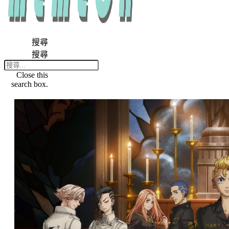
搜尋
搜尋
Close this
search box.