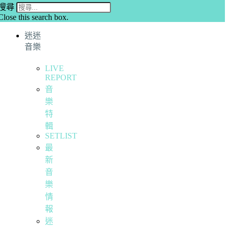
搜尋
Close this search box.
迷迷
音樂
LIVE
REPORT
音
樂
特
輯
SETLIST
最
新
音
樂
情
報
迷