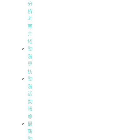
分
析
考
察
介
紹
動
漫
專
訪
動
漫
活
動
報
導
最
新
動