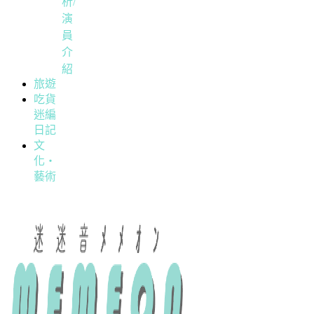
析/
演
員
介
紹
旅遊
吃貨
迷編
日記
文
化・
藝術