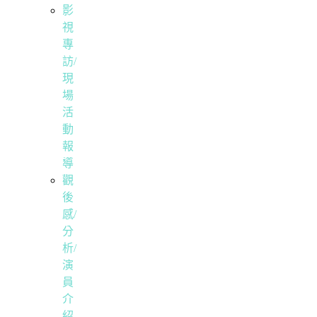
影
視
專
訪/
現
場
活
動
報
導
觀
後
感/
分
析/
演
員
介
紹