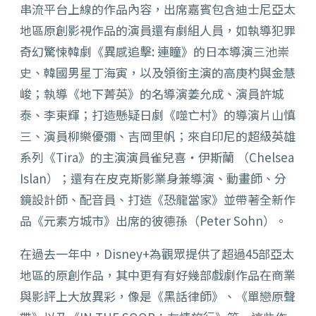
串流平台上線的作品內容，出席嘉賓包含迪士尼亞太
地區原創影視作品的演員還有劇組人員，如執導犯罪
奇幻驚悚韓劇《異感追擊: 連瞳》的日本導演三池崇
史、韓國男星丁海寅，以及領銜主演的高庚杓與金慧
峻；執導《地下菁英》的名導演姜允成、演員許城
泰、李東輝；打造懸疑日劇《噬亡村》的導演片山慎
三、演員柳樂優彌、吉岡里帆；來自印尼的超級英雄
系列《Tira》的主演演員雀兒喜・伊斯蘭 （Chelsea
Islan）；還有在皮克斯影業身兼導演、動畫師、分
鏡設計師、配音員、打造《恐龍當家》並帶著全新作
品《元素方城市》出席的彼德孫（Peter Sohn）。
在過去一年中，Disney+為觀眾提供了超過45部亞太
地區的原創作品，其中更有有好幾部戲劇作品在商業
與影評上大放異彩，像是《黑話律師》、《單戀原聲