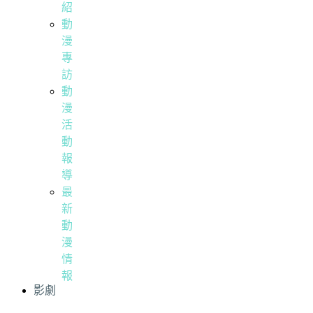
紹
動
漫
專
訪
動
漫
活
動
報
導
最
新
動
漫
情
報
影劇