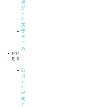
迷
好
音
推
薦
音
樂
專
訪
迷迷
動漫
動
漫
分
析
考
察
介