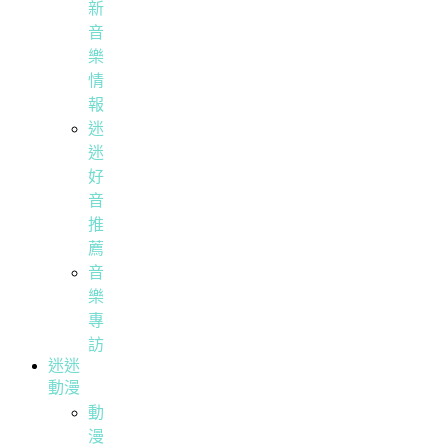
新
音
樂
情
報
迷
迷
好
音
推
薦
音
樂
專
訪
迷迷
動漫
動
漫