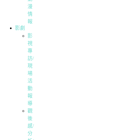
漫
情
報
影劇
影
視
專
訪/
現
場
活
動
報
導
觀
後
感/
分