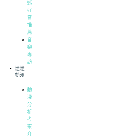
迷
好
音
推
薦
音
樂
專
訪
迷迷
動漫
動
漫
分
析
考
察
介