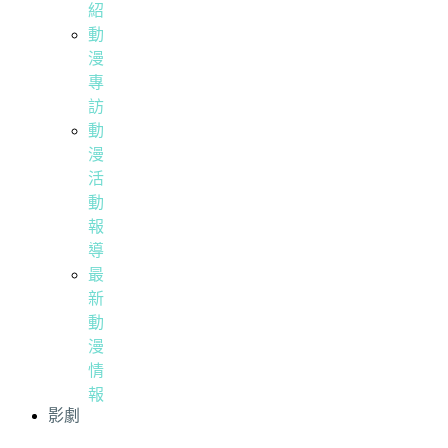
紹
動
漫
專
訪
動
漫
活
動
報
導
最
新
動
漫
情
報
影劇