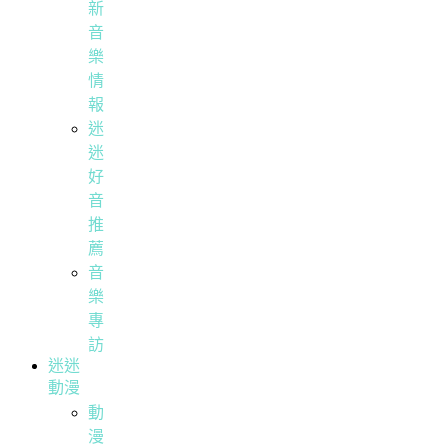
新
音
樂
情
報
迷
迷
好
音
推
薦
音
樂
專
訪
迷迷
動漫
動
漫