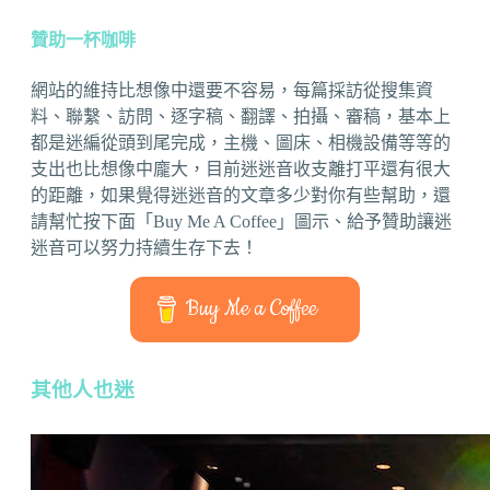
贊助一杯咖啡
網站的維持比想像中還要不容易，每篇採訪從搜集資
料、聯繫、訪問、逐字稿、翻譯、拍攝、審稿，基本上
都是迷編從頭到尾完成，主機、圖床、相機設備等等的
支出也比想像中龐大，目前迷迷音收支離打平還有很大
的距離，如果覺得迷迷音的文章多少對你有些幫助，還
請幫忙按下面「Buy Me A Coffee」圖示、給予贊助讓迷
迷音可以努力持續生存下去！
Buy Me a Coffee
其他人也迷