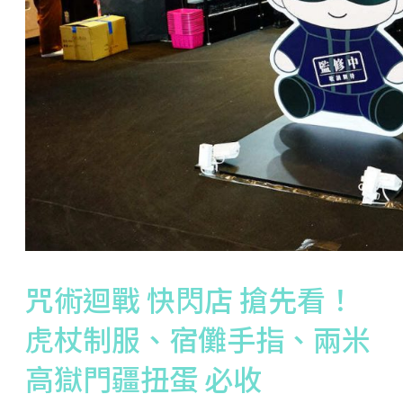
咒術迴戰 快閃店 搶先看！
虎杖制服、宿儺手指、兩米
高獄門疆扭蛋 必收