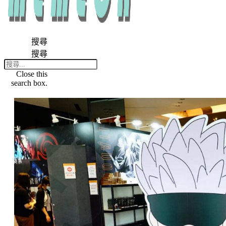
搜尋
搜尋
Close this
search box.