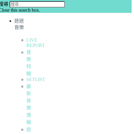
搜尋
Close this search box.
迷迷
音樂
LIVE
REPORT
音
樂
特
輯
SETLIST
最
新
音
樂
情
報
迷