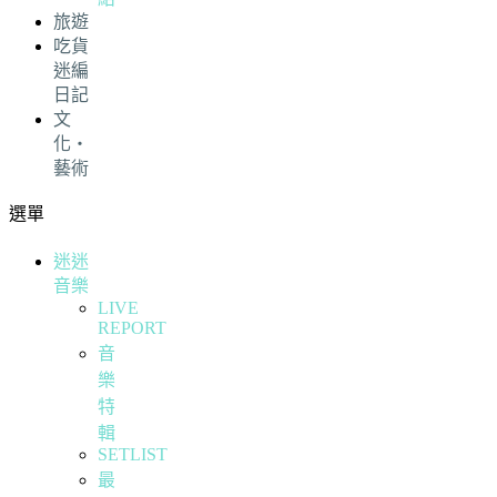
旅遊
吃貨
迷編
日記
文
化・
藝術
選單
迷迷
音樂
LIVE
REPORT
音
樂
特
輯
SETLIST
最