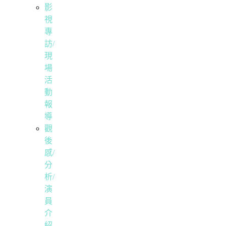
影
視
專
訪/
現
場
活
動
報
導
觀
後
感/
分
析/
演
員
介
紹