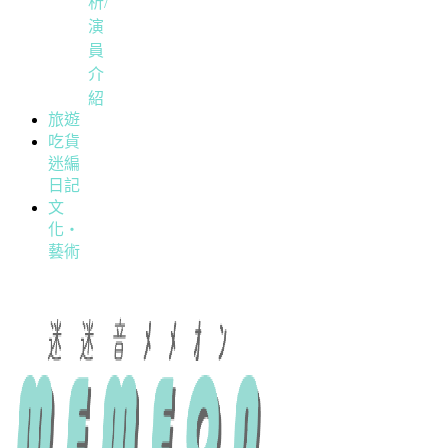
析/
演
員
介
紹
旅遊
吃貨
迷編
日記
文
化・
藝術