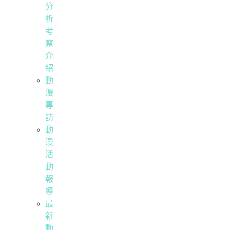
分
析
考
察
介
紹
動
漫
專
訪
動
漫
活
動
報
導
最
新
動