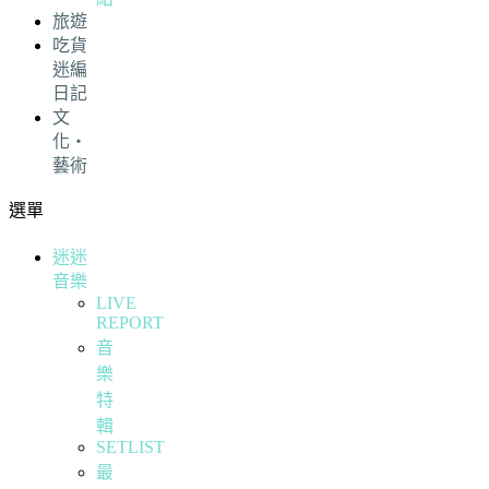
旅遊
吃貨
迷編
日記
文
化・
藝術
選單
迷迷
音樂
LIVE
REPORT
音
樂
特
輯
SETLIST
最