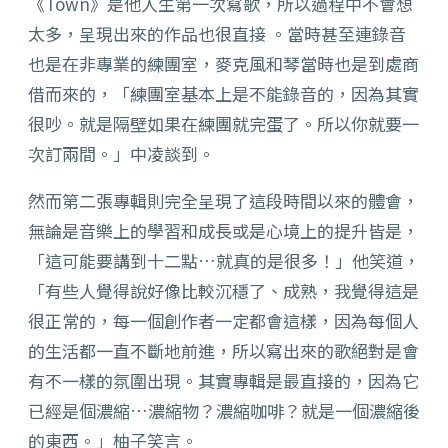
《Town》是他人生第一次寫歌，所以過程中不會想
太多，呈現出來的作品也很直接 。當時甚至連錄音
也是在非專業的練團室，麥克風和琴當時也是到處商
借而來的，「練團室基本上是不能錄音的，因為其實
很吵。就是隔壁如果在練團就完蛋了。所以你就要一
次訂兩間。」中凌談到。
然而第二張專輯則完全呈現了這段時間以來的體會，
無論是音樂上的學習和成長或是心境上的提升皆是，
「這可能要講到十二點…就真的是很多！」他笑道，
「有些人覺得說好像比較沉穩了、成熟，我覺得這是
很正常的，每一個創作者一定都會這樣，因為每個人
的生活都一直不斷地前進，所以寫出來的歌絕對是會
有不一樣的氛圍出現。其實專輯是最直接的，因為它
已經是個濃縮…濃縮物？濃縮咖啡？就是一個濃縮後
的東西。」柚子笑言。