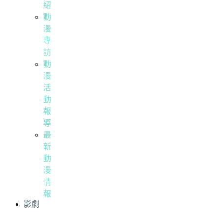
紹
動
漫
專
訪
動
漫
活
動
報
導
最
新
動
漫
情
報
影劇