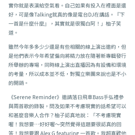
實你就是表演給空氣看。自己如果有投入在裡面是還
好，可是像Talking就真的像是電台DJ在講話。『下
一首是什麼什麼』，其實就是很獨白阿！」柚子笑
道。
雖然今年多多少少還是有些相關的線上演出邀約，但
是他們表示今年希望偏向將精力放在隨著新專輯發行
所舉辦的專場，同時線上演出直播因為有設備和環境
的考量，所以成本並不低，對獨立樂團來說也是不小
的開銷。
《Serene Reminder》邀請落日飛車Bass手弘禮參
與兩首歌的錄製，問及如果不考慮現實的話希望可以
和甚麼音樂人合作？柚子認真地說：「不考慮現實
喔！我想要…好好喔～突然覺得這題要很認真的回
答！我想要跟 Alex G featuring 一首歌。我超喜歡他