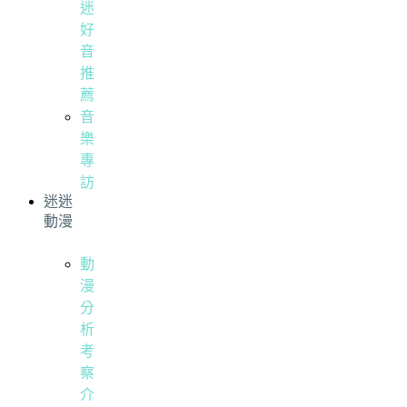
迷
好
音
推
薦
音
樂
專
訪
迷迷
動漫
動
漫
分
析
考
察
介