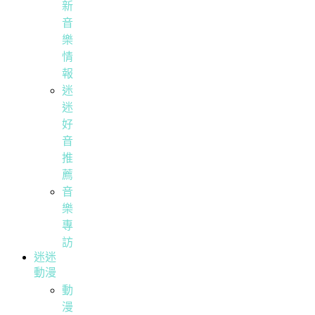
新
音
樂
情
報
迷
迷
好
音
推
薦
音
樂
專
訪
迷迷
動漫
動
漫