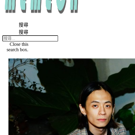
搜尋
搜尋
Close this
search box.