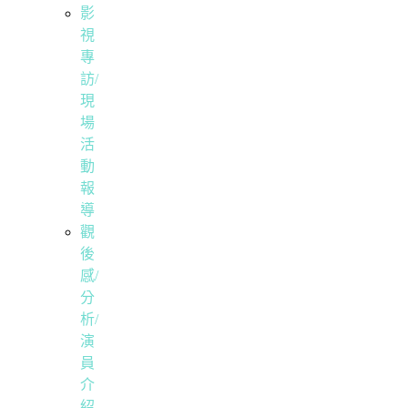
影
視
專
訪/
現
場
活
動
報
導
觀
後
感/
分
析/
演
員
介
紹