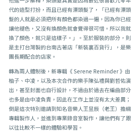
他進一步解釋，染頭髮其實是因為最近很喜歡九零年
代的造型打扮，而且已經有漂頭髮了，「已經有漂頭
髮的人就是必須把所有顏色都染過一遍，因為你已經
讓他褪色，又沒有換顏色就會覺得很可惜。所以我就
換了顏色，就只是這樣子。」。至於服裝的部分，則
是主打台灣製的台南古著店「新裝裏百貨行」，是樂
團長期配合的店家。
轉為兩人體制後，新專輯《 Serene Reminder 》由
柚子、中凌，以及本次合作的樂手陳弘禮與劉哲佑演
出，甚至封面也自行設計，不過由於過去在編曲部分
也多是由中凌負責，因此在工作上並沒有太大差異；
倒是這次特別邀請到知名音樂人王昱辰（老王）擔綱
專輯製作人，並進到專業錄音室製作，讓他們有了跟
以往比較不一樣的體驗和學習。