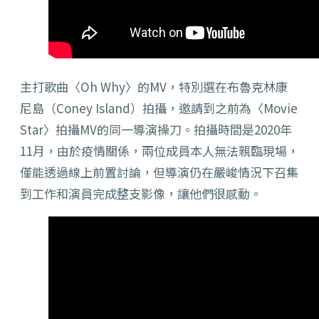
主打歌曲〈Oh Why〉的MV，特別選在布魯克林康
尼島（Coney Island）拍攝，邀請到之前為〈Movie
Star〉拍攝MV的同一導演操刀。拍攝時間是2020年
11月，由於疫情關係，兩位成員本人無法親臨現場，
僅能透過線上前置討論，但導演仍在嚴峻情況下召集
到工作和演員完成整支影像，讓他們很感動。