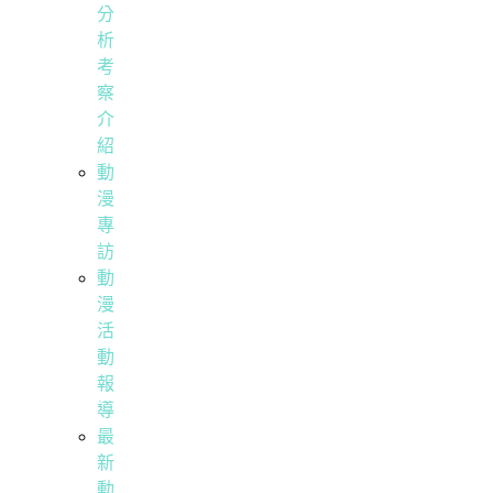
分
析
考
察
介
紹
動
漫
專
訪
動
漫
活
動
報
導
最
新
動