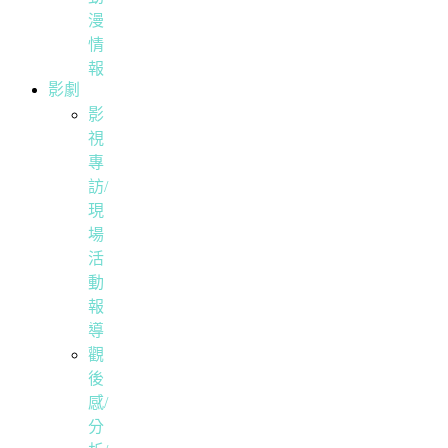
漫
情
報
影劇
影
視
專
訪/
現
場
活
動
報
導
觀
後
感/
分