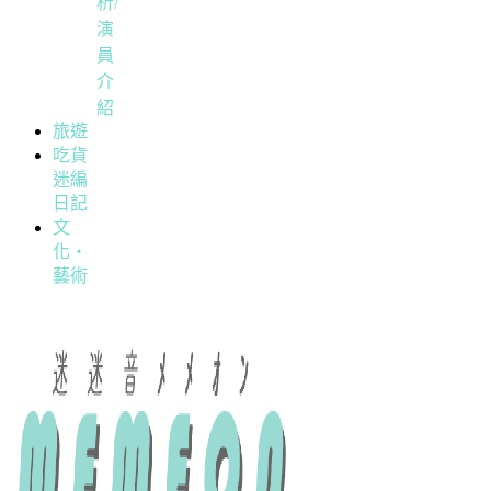
析/
演
員
介
紹
旅遊
吃貨
迷編
日記
文
化・
藝術