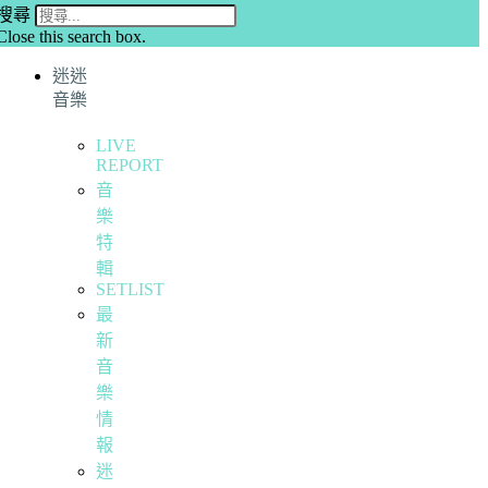
搜尋
Close this search box.
迷迷
音樂
LIVE
REPORT
音
樂
特
輯
SETLIST
最
新
音
樂
情
報
迷