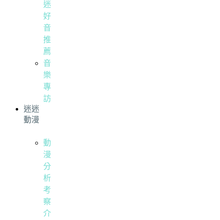
迷
好
音
推
薦
音
樂
專
訪
迷迷
動漫
動
漫
分
析
考
察
介