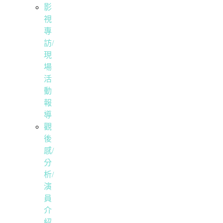
影
視
專
訪/
現
場
活
動
報
導
觀
後
感/
分
析/
演
員
介
紹