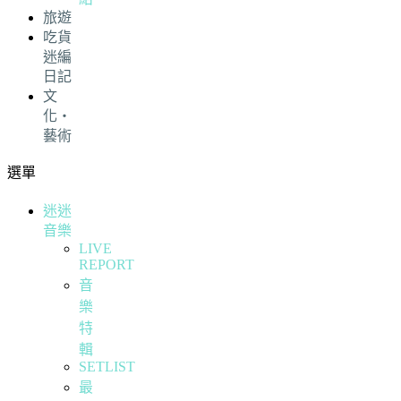
旅遊
吃貨
迷編
日記
文
化・
藝術
選單
迷迷
音樂
LIVE
REPORT
音
樂
特
輯
SETLIST
最