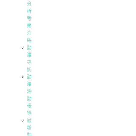
分
析
考
察
介
紹
動
漫
專
訪
動
漫
活
動
報
導
最
新
動