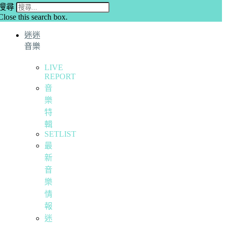
搜尋
Close this search box.
迷迷
音樂
LIVE
REPORT
音
樂
特
輯
SETLIST
最
新
音
樂
情
報
迷