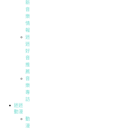
新
音
樂
情
報
迷
迷
好
音
推
薦
音
樂
專
訪
迷迷
動漫
動
漫