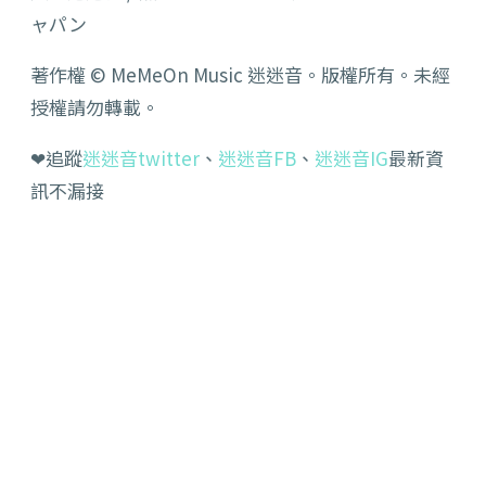
ャパン
著作權 © MeMeOn Music 迷迷音。版權所有。未經
授權請勿轉載。
❤追蹤
迷迷音twitter
、
迷迷音FB
、
迷迷音IG
最新資
訊不漏接