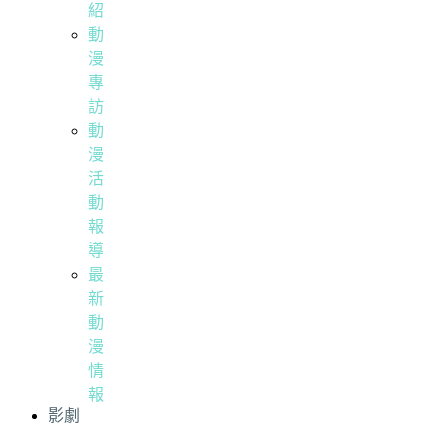
紹
動
漫
專
訪
動
漫
活
動
報
導
最
新
動
漫
情
報
影劇