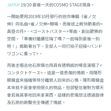
JAPAN
19/20 最後一天的COSMO STAGE現身。
一開始便用2019年10月發行的迷你專輯《雀ノ欠
伸》同名曲<雀ノ欠伸>開場。而後送上輕快節奏的<
真昼の月>、<ゴーストバスター>等曲，創出歡樂的
空間。「準備好繼續狂嗨了嗎？一起嗨到最後一刻
吧！」煽動著台下，全部人一同打拍子迎接<バンド
ワゴンに乗って>。
而後主唱吉他石原慎也用具有透明感的嗓音演唱了<
コンタクトケース>。這是一首悲傷的情歌，用隱形
眼鏡盒來描繪等待分離戀人回來的心情。隱形眼鏡盒
本來就不是會使用很久的物品，但卻堅信著對方哪天
會若無其事地回來拿東西。這樣的悲傷想法透過旋律
及石原的歌聲完全傳遞了情感。