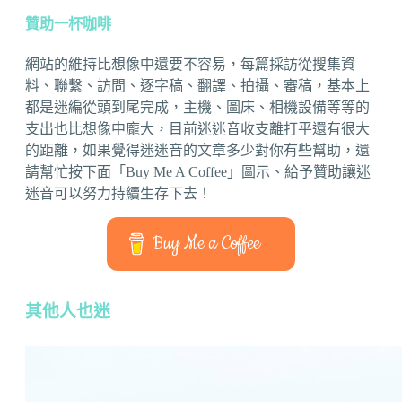
贊助一杯咖啡
網站的維持比想像中還要不容易，每篇採訪從搜集資
料、聯繫、訪問、逐字稿、翻譯、拍攝、審稿，基本上
都是迷編從頭到尾完成，主機、圖床、相機設備等等的
支出也比想像中龐大，目前迷迷音收支離打平還有很大
的距離，如果覺得迷迷音的文章多少對你有些幫助，還
請幫忙按下面「Buy Me A Coffee」圖示、給予贊助讓迷
迷音可以努力持續生存下去！
Buy Me a Coffee
其他人也迷