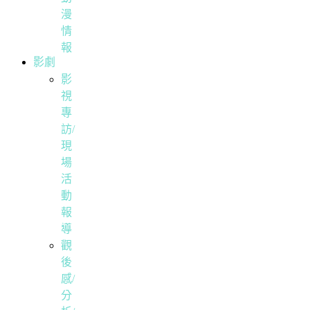
漫
情
報
影劇
影
視
專
訪/
現
場
活
動
報
導
觀
後
感/
分