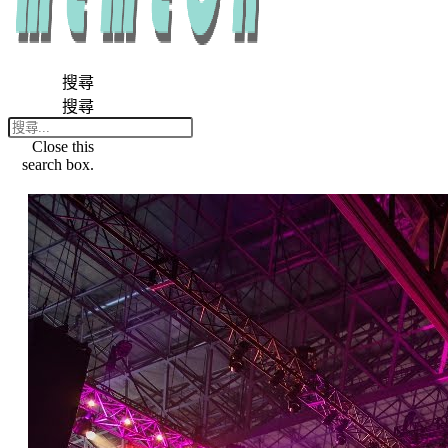
搜尋
搜尋
Close this
search box.