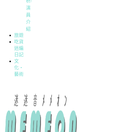
析/
演
員
介
紹
旅遊
吃貨
迷編
日記
文
化・
藝術