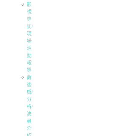
影
視
專
訪/
現
場
活
動
報
導
觀
後
感/
分
析/
演
員
介
紹