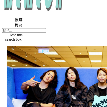
搜尋
搜尋
Close this
search box.