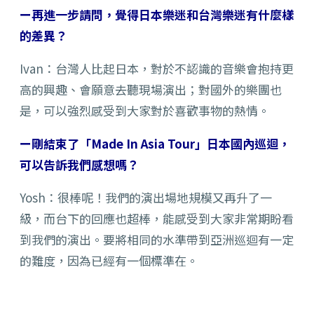
ー再進一步請問，覺得日本樂迷和台灣樂迷有什麼樣
的差異？
Ivan：台灣人比起日本，對於不認識的音樂會抱持更
高的興趣、會願意去聽現場演出；對國外的樂團也
是，可以強烈感受到大家對於喜歡事物的熱情。
ー剛結束了「Made In Asia Tour」日本國內巡迴，
可以告訴我們感想嗎？
Yosh：很棒呢！我們的演出場地規模又再升了一
級，而台下的回應也超棒，能感受到大家非常期盼看
到我們的演出。要將相同的水準帶到亞洲巡迴有一定
的難度，因為已經有一個標準在。