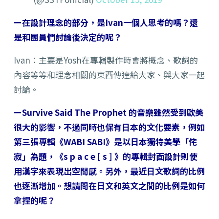
ー在設計理念的部分，是Ivan一個人思考的嗎？還
是和團員們討論後決定的呢？
Ivan：主要是Yosh在專輯製作時會將概念、歌詞的
內容等等和理念相關的東西傳達給大家、與大家一起
討論。
ーSurvive Said The Prophet 的音樂雖然受到歐美
很大的影響，不過同時也保有日本的文化要素，例如
第三張專輯《WABI SABI》是以日本獨特美學「侘
寂」為題，《s p a c e [ s ] 》的專輯封面設計則使
用漢字來表現出空間感。另外，最近日文歌詞的比例
也逐漸增加。想請問在日文和英文之間的比例是如何
拿捏的呢？