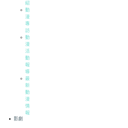
紹
動
漫
專
訪
動
漫
活
動
報
導
最
新
動
漫
情
報
影劇