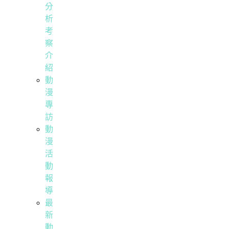
分
析
考
察
介
紹
動
漫
專
訪
動
漫
活
動
報
導
最
新
動