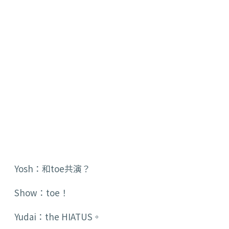
Yosh：和toe共演？
Show：toe！
Yudai：the HIATUS。