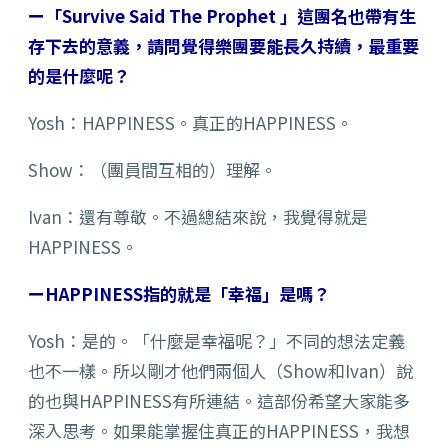
ー「Survive Said The Prophet 」這團名也帶有生
存下去的意義，請問覺得樂團要能長久持續，最重要
的是什麼呢？
Yosh：HAPPINESS。真正
的HAPPINESS。
Show：（團員間互相的）理解。
Ivan：還有尊敬。不過總結來說，我覺得就是
HAPPINESS。
ーHAPPINESS指的就是「幸福」是嗎？
Yosh：是的。「什麼是幸福呢？」不同的想法定義
也不一樣。所以剛才他們兩個人（Show和Ivan）說
的也與HAPPINESS有所連結。這部份希望大家能多
深入思考。如果能掌握住真正的HAPPINESS，我想