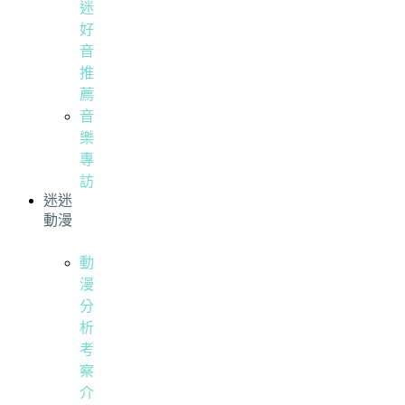
迷
好
音
推
薦
音
樂
專
訪
迷迷
動漫
動
漫
分
析
考
察
介