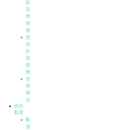
新
音
樂
情
報
迷
迷
好
音
推
薦
音
樂
專
訪
迷迷
動漫
動
漫