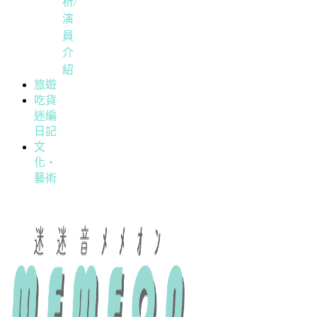
析/
演
員
介
紹
旅遊
吃貨
迷編
日記
文
化・
藝術