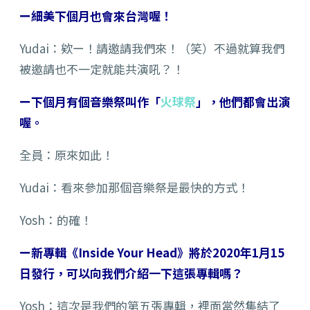
ー細美下個月也會來台灣喔！
Yudai：欸ー！請邀請我們來！（笑）不過就算我們
被邀請也不一定就能共演吼？！
ー下個月有個音樂祭叫作「
火球祭
」，他們都會出演
喔。
全員：原來如此！
Yudai：看來參加那個音樂祭是最快的方式！
Yosh：的確！
ー新專輯《Inside Your Head》將於2020年1月15
日發行，可以向我們介紹一下這張專輯嗎？
Yosh：這次是我們的第五張專輯，裡面當然集結了