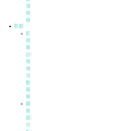
漫
情
報
影劇
影
視
專
訪/
現
場
活
動
報
導
觀
後
感/
分