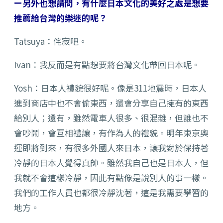
ー另外也想請問，有什麼日本文化的美好之處是想要
推薦給台灣的樂迷的呢？
Tatsuya：侘寂吧。
Ivan：我反而是有點想要將台灣文化帶回日本呢。
Yosh：日本人禮貌很好呢。像是311地震時，日本人
進到商店中也不會偷東西，還會分享自己擁有的東西
給別人；還有，雖然電車人很多、很混雜，但誰也不
會吵鬧，會互相禮讓，有作為人的禮貌。明年東京奧
運即將到來，有很多外國人來日本，讓我對於保持著
冷靜的日本人覺得真帥。雖然我自己也是日本人，但
我就不會這樣冷靜，因此有點像是說別人的事一樣。
我們的工作人員也都很冷靜沈著，這是我需要學習的
地方。