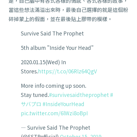
是，自己腦中有各式各樣的情感、各式各樣的故事，
當這些想法滿溢出來時，最後自己選擇的就是這個粉
碎掉蒙上的假面，並在最後貼上膠帶的模樣。
Survive Said The Prophet
5th album "Inside Your Head"
2020.01.15(Wed) In
Stores.
https://t.co/06Rlz64QgV
More info coming up soon.
Stay tuned.
#survivesaidtheprophet
#
サバプロ
#InsideYourHead
pic.twitter.com/6lWzi8oBpI
— Survive Said The Prophet
(@SSTPofficial)
October 15, 2019