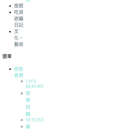
旅遊
吃貨
迷編
日記
文
化・
藝術
選單
迷迷
音樂
LIVE
REPORT
音
樂
特
輯
SETLIST
最