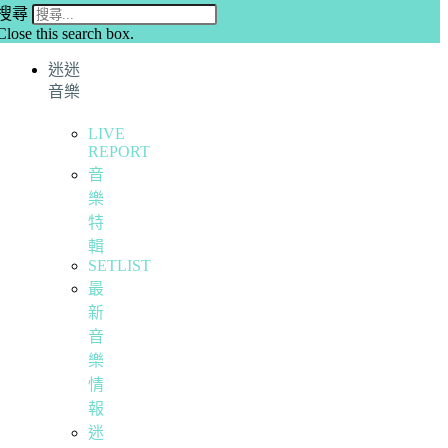
搜尋
Close this search box.
迷迷
音樂
LIVE
REPORT
音
樂
特
輯
SETLIST
最
新
音
樂
情
報
迷