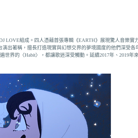
se、Saori、DJ LOVE組成。四人憑藉首張專輯《EARTH》展現
演出著稱，擅長打造現實與幻想交界的夢境國度的他們深受各年齡
紅遍世界的〈Habit〉，都讓歌迷深受觸動。延續2017年、2019年