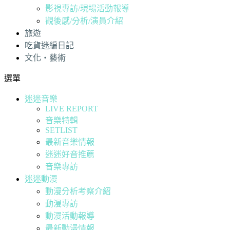
影視專訪/現場活動報導
觀後感/分析/演員介紹
旅遊
吃貨迷編日記
文化・藝術
選單
迷迷音樂
LIVE REPORT
音樂特輯
SETLIST
最新音樂情報
迷迷好音推薦
音樂專訪
迷迷動漫
動漫分析考察介紹
動漫專訪
動漫活動報導
最新動漫情報