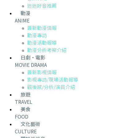
迷迷好音推薦
動漫
ANIME
最新動漫情報
動漫專訪
動漫活動報導
動漫分析考察介紹
日劇・電影
MOVIE DRAMA
最新影視情報
影視專訪/現場活動報導
觀後感/分析/演員介紹
旅遊
TRAVEL
美食
FOOD
文化藝術
CULTURE