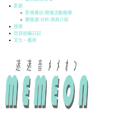
影劇
影視專訪/現場活動報導
觀後感/分析/演員介紹
旅遊
吃貨迷編日記
文化・藝術