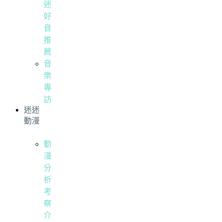
迷
好
音
推
薦
音
樂
專
訪
迷迷
動漫
動
漫
分
析
考
察
介