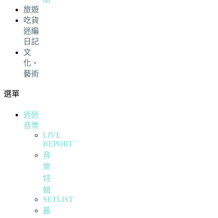
旅遊
吃貨
迷編
日記
文
化・
藝術
選單
迷迷
音樂
LIVE
REPORT
音
樂
特
輯
SETLIST
最