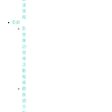
漫
情
報
影劇
影
視
專
訪/
現
場
活
動
報
導
觀
後
感/
分