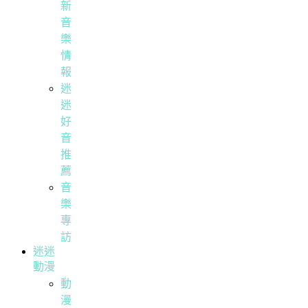
新
音
樂
情
報
迷
迷
好
音
推
薦
音
樂
專
訪
迷迷
動漫
動
漫