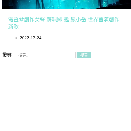
電豎琴創作女聲 蘇珮卿 邀 鳳小岳 世界首演創作
新歌
2022-12-24
搜尋
搜尋