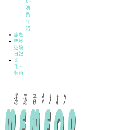
析/
演
員
介
紹
旅遊
吃貨
迷編
日記
文
化・
藝術