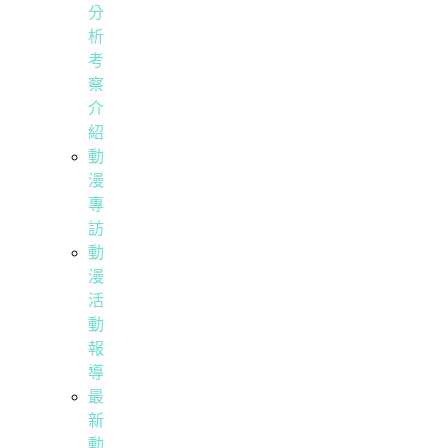
分
析
考
察
介
紹
動
漫
專
訪
動
漫
活
動
報
導
最
新
動