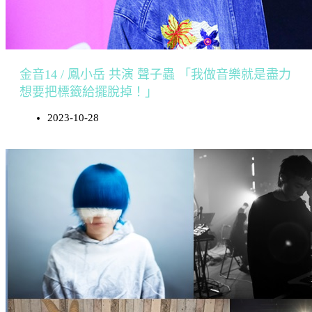
金音14 / 鳳小岳 共演 聲子蟲 「我做音樂就是盡力
想要把標籤給擺脫掉！」
2023-10-28