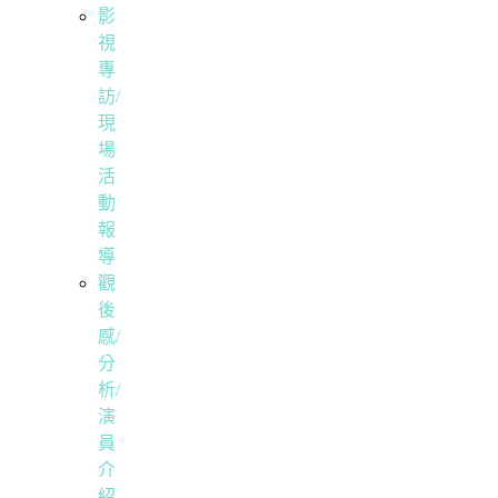
影
視
專
訪/
現
場
活
動
報
導
觀
後
感/
分
析/
演
員
介
紹