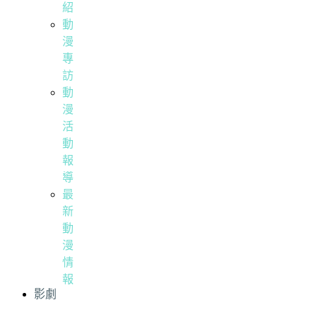
紹
動
漫
專
訪
動
漫
活
動
報
導
最
新
動
漫
情
報
影劇