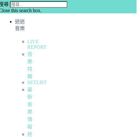
搜尋
Close this search box.
迷迷
音樂
LIVE
REPORT
音
樂
特
輯
SETLIST
最
新
音
樂
情
報
迷