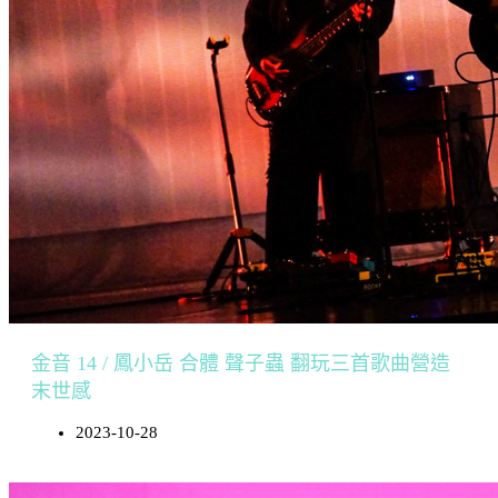
金音 14 / 鳳小岳 合體 聲子蟲 翻玩三首歌曲營造
末世感
2023-10-28