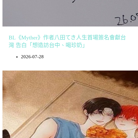
BL《Myther》作者八田てき人生首場簽名會獻台
灣 告白「想造訪台中、喝珍奶」
2026-07-28