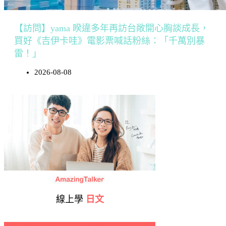
【訪問】yama 睽違多年再訪台敞開心胸談成長，
買好《吉伊卡哇》電影票喊話粉絲：「千萬別暴
雷！」
2026-08-08
線上學
日文