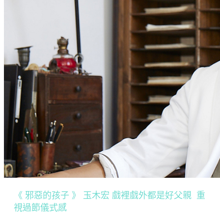
《 邪惡的孩子 》 玉木宏 戲裡戲外都是好父親 重
視過節儀式感