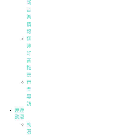
新
音
樂
情
報
迷
迷
好
音
推
薦
音
樂
專
訪
迷迷
動漫
動
漫