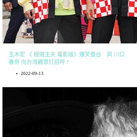
玉木宏 《 極道主夫 電影版》爆笑登台 與 川口
春奈 向台灣觀眾打招呼！
2022-09-13