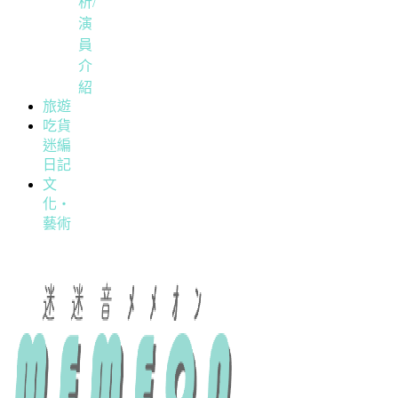
析/
演
員
介
紹
旅遊
吃貨
迷編
日記
文
化・
藝術