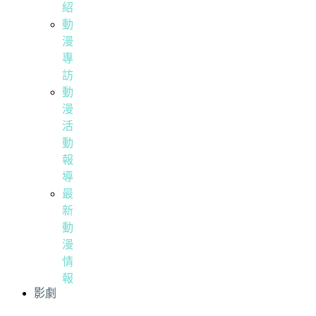
紹
動
漫
專
訪
動
漫
活
動
報
導
最
新
動
漫
情
報
影劇