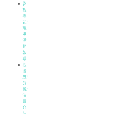
影
視
專
訪/
現
場
活
動
報
導
觀
後
感/
分
析/
演
員
介
紹