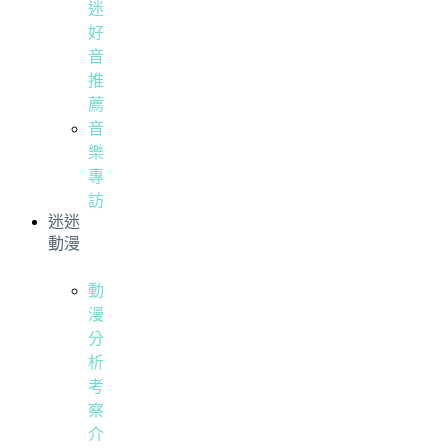
迷
好
音
推
薦
音
樂
專
訪
迷迷
動漫
動
漫
分
析
考
察
介