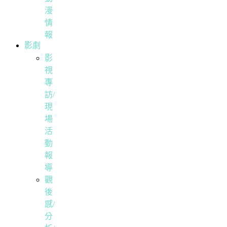
漫
情
報
影劇
影
視
專
訪/
現
場
活
動
報
導
觀
後
感/
分