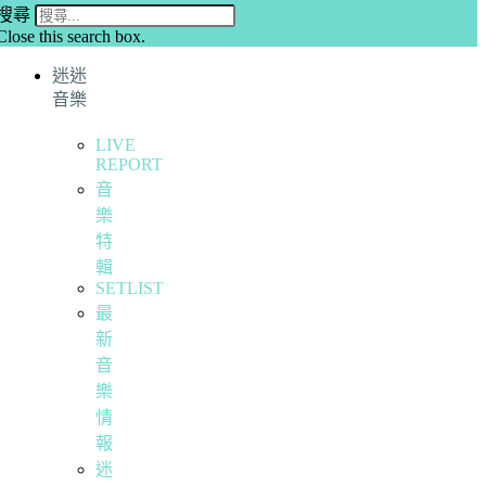
搜尋
Close this search box.
迷迷
音樂
LIVE
REPORT
音
樂
特
輯
SETLIST
最
新
音
樂
情
報
迷