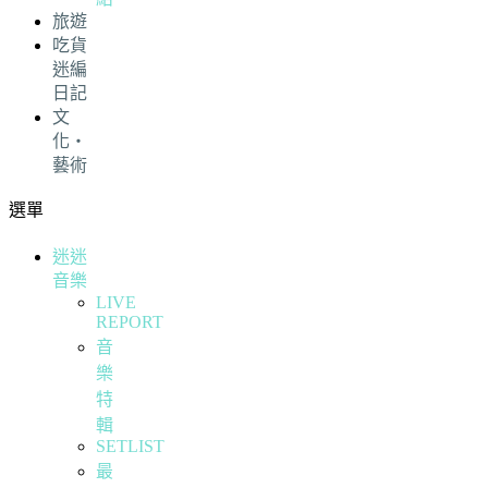
旅遊
吃貨
迷編
日記
文
化・
藝術
選單
迷迷
音樂
LIVE
REPORT
音
樂
特
輯
SETLIST
最