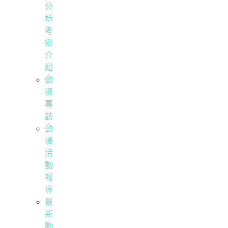
分
析
考
察
介
紹
動
漫
專
訪
動
漫
活
動
報
導
最
新
動