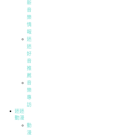
新
音
樂
情
報
迷
迷
好
音
推
薦
音
樂
專
訪
迷迷
動漫
動
漫