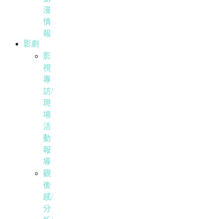
漫
情
報
影劇
影
視
專
訪/
現
場
活
動
報
導
觀
後
感/
分