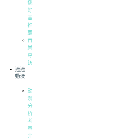
迷
好
音
推
薦
音
樂
專
訪
迷迷
動漫
動
漫
分
析
考
察
介