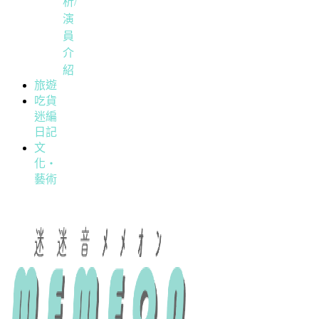
析/
演
員
介
紹
旅遊
吃貨
迷編
日記
文
化・
藝術