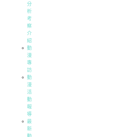
分
析
考
察
介
紹
動
漫
專
訪
動
漫
活
動
報
導
最
新
動