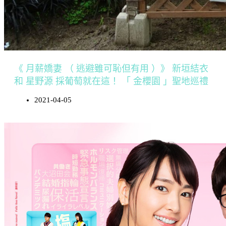
《 月薪嬌妻 （ 逃避雖可恥但有用 ）》 新垣結衣
和 星野源 採葡萄就在這！ 「 金櫻園 」聖地巡禮
2021-04-05