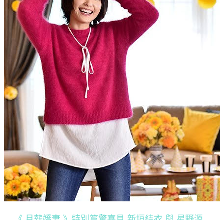
《 月薪嬌妻 》特別篇驚喜見 新垣結衣 與 星野源