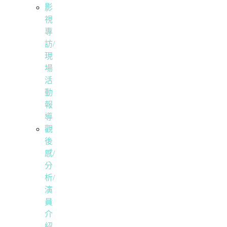
影
視
專
訪/
現
場
活
動
報
導
觀
後
感/
分
析/
演
員
介
紹