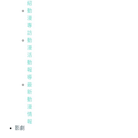
紹
動
漫
專
訪
動
漫
活
動
報
導
最
新
動
漫
情
報
影劇