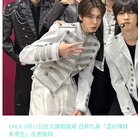
EPEX 9月12日台北連唱兩場 白昇化身「澀谷辣妹
系男生」反差吸睛