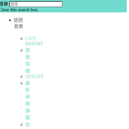
搜尋
Close this search box.
迷迷
音樂
LIVE
REPORT
音
樂
特
輯
SETLIST
最
新
音
樂
情
報
迷