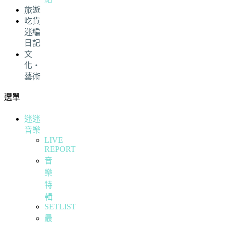
旅遊
吃貨
迷編
日記
文
化・
藝術
選單
迷迷
音樂
LIVE
REPORT
音
樂
特
輯
SETLIST
最