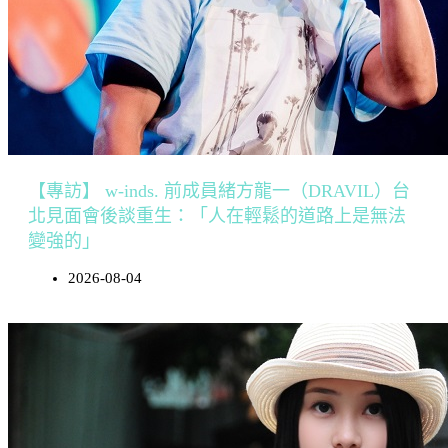
【專訪】 w-inds. 前成員緒方龍一（DRAVIL）台
北見面會後談重生：「人在輕鬆的道路上是無法
變強的」
2026-08-04