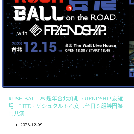
RUSH BALL 25 週年台北加開 FRIENDSHIP.友誼
場 LITE、ゲシュタルト乙女…台日 5 組樂團熱
鬧共演
2023-12-09