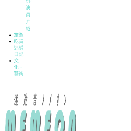
析/
演
員
介
紹
旅遊
吃貨
迷編
日記
文
化・
藝術