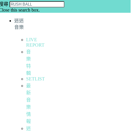
搜尋
Close this search box.
迷迷
音樂
LIVE
REPORT
音
樂
特
輯
SETLIST
最
新
音
樂
情
報
迷