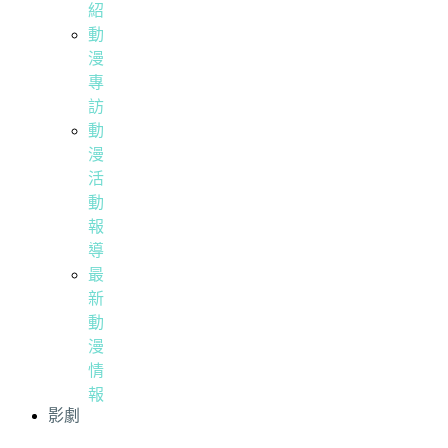
紹
動
漫
專
訪
動
漫
活
動
報
導
最
新
動
漫
情
報
影劇