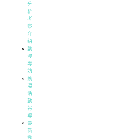
分
析
考
察
介
紹
動
漫
專
訪
動
漫
活
動
報
導
最
新
動