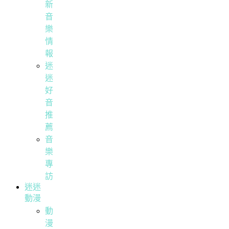
新
音
樂
情
報
迷
迷
好
音
推
薦
音
樂
專
訪
迷迷
動漫
動
漫