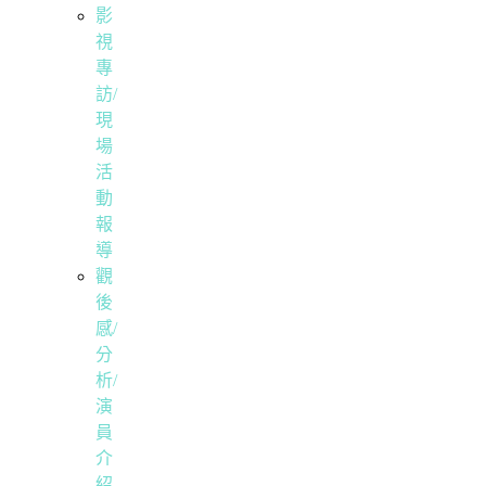
影
視
專
訪/
現
場
活
動
報
導
觀
後
感/
分
析/
演
員
介
紹