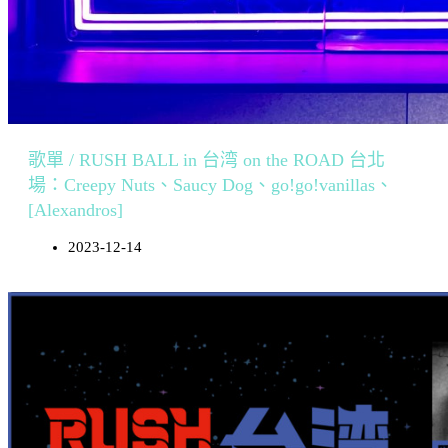
歌單 / RUSH BALL in 台湾 on the ROAD 台北
場：Creepy Nuts、Saucy Dog、go!go!vanillas、
[Alexandros]
2023-12-14