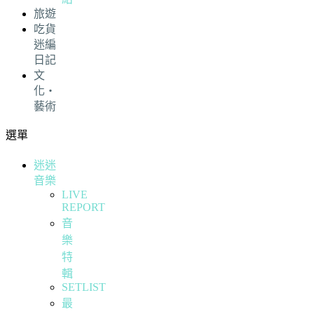
旅遊
吃貨
迷編
日記
文
化・
藝術
選單
迷迷
音樂
LIVE
REPORT
音
樂
特
輯
SETLIST
最