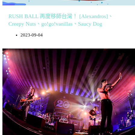
RUSH BALL 再度移師台灣！ [Alexandros]、
Creepy Nuts、go!go!vanillas、Saucy Dog
2023-09-04