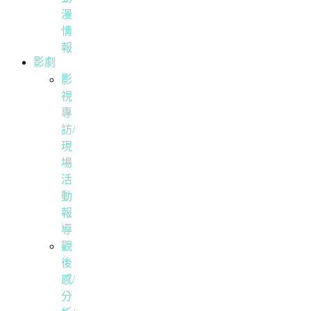
漫
情
報
影劇
影
視
專
訪/
現
場
活
動
報
導
觀
後
感/
分