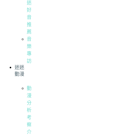
迷
好
音
推
薦
音
樂
專
訪
迷迷
動漫
動
漫
分
析
考
察
介