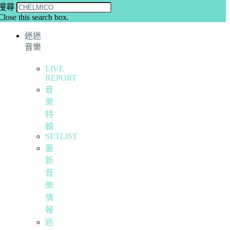
搜尋
Close this search box.
迷迷
音樂
LIVE
REPORT
音
樂
特
輯
SETLIST
最
新
音
樂
情
報
迷