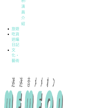
析/
演
員
介
紹
旅遊
吃貨
迷編
日記
文
化・
藝術