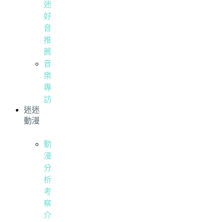
迷
好
音
推
薦
音
樂
專
訪
迷迷
動漫
動
漫
分
析
考
察
介