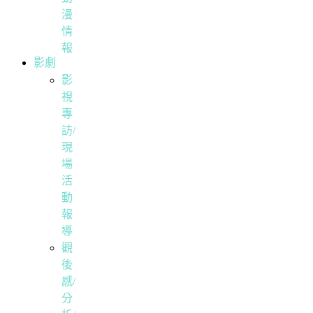
漫
情
報
影劇
影
視
專
訪/
現
場
活
動
報
導
觀
後
感/
分