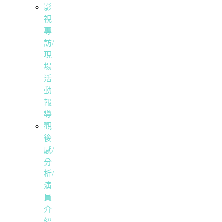
影
視
專
訪/
現
場
活
動
報
導
觀
後
感/
分
析/
演
員
介
紹