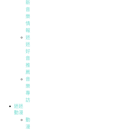
新
音
樂
情
報
迷
迷
好
音
推
薦
音
樂
專
訪
迷迷
動漫
動
漫