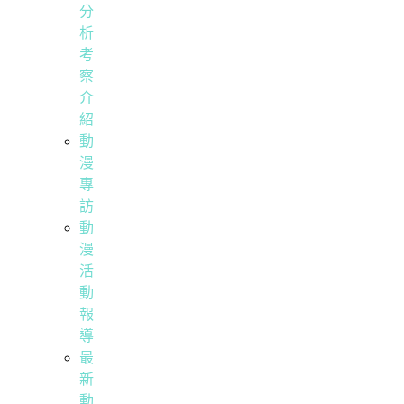
分
析
考
察
介
紹
動
漫
專
訪
動
漫
活
動
報
導
最
新
動