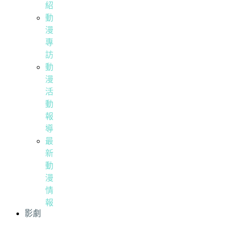
紹
動
漫
專
訪
動
漫
活
動
報
導
最
新
動
漫
情
報
影劇