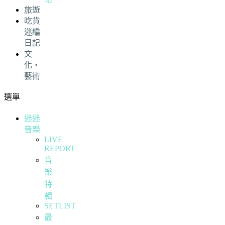
旅遊
吃貨
迷編
日記
文
化・
藝術
選單
迷迷
音樂
LIVE
REPORT
音
樂
特
輯
SETLIST
最