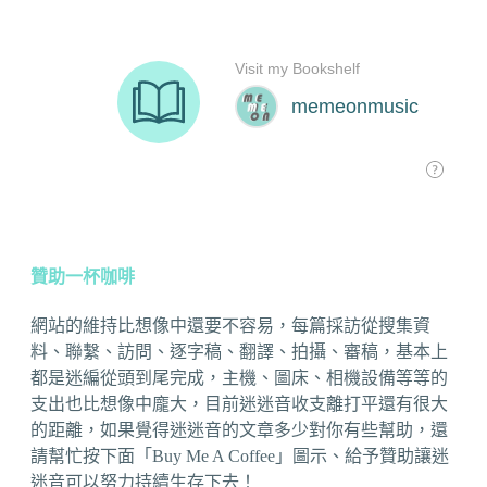
贊助一杯咖啡
網站的維持比想像中還要不容易，每篇採訪從搜集資
料、聯繫、訪問、逐字稿、翻譯、拍攝、審稿，基本上
都是迷編從頭到尾完成，主機、圖床、相機設備等等的
支出也比想像中龐大，目前迷迷音收支離打平還有很大
的距離，如果覺得迷迷音的文章多少對你有些幫助，還
請幫忙按下面「Buy Me A Coffee」圖示、給予贊助讓迷
迷音可以努力持續生存下去！