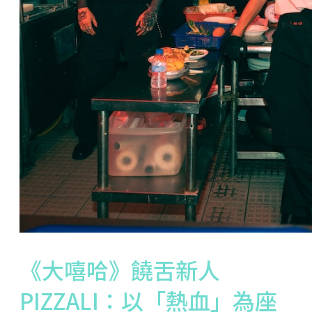
《大嘻哈》饒舌新人
PIZZALI：以「熱血」為座