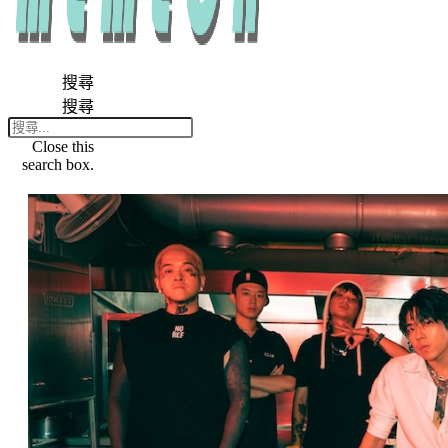
搜尋
搜尋
Close this
search box.