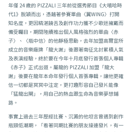
年僅 24 歲的 PIZZALI 三年前從選秀節目《大嘻哈時
代1》脫穎而出，憑藉著參賽單曲〈翼WING〉打開
知名度，更因精湛饒舌及創作功力獲不少歌迷擁戴而
備受矚目，期間陸續推出個人風格強烈的單曲〈赤
子〉、〈瓶中信〉的他靜極思動，去年加盟高爾宣所
成立的音樂廠牌「龍大謝」後跟著南征北討累積人氣
及表演經驗，終於要在今年十月底發行首張個人專輯
《赤子》正式出道。屬龍的 PIZZALI 加盟「龍大
謝」後要在龍年本命年發行個人首張專輯，讓他更確
信一切都是冥冥中注定，更打趣形容自己發片能像
「猛龍出閘」，用自己的熱血跟生命為音樂夢想鋪
路。
事實上過去三年歷經比賽、沉澱的他坦言曾遇到創作
瓶頸低潮期，「看著同期比賽的朋友接連發片，有一