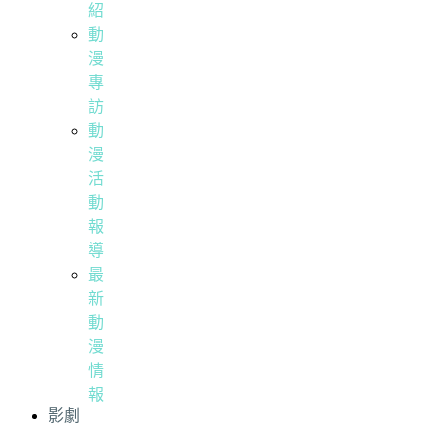
紹
動
漫
專
訪
動
漫
活
動
報
導
最
新
動
漫
情
報
影劇