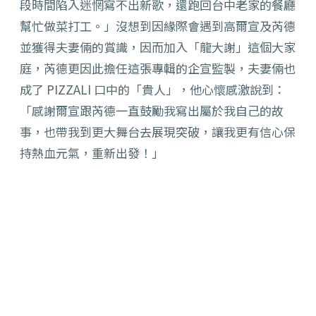
段時間陷入迷惘寫不出新歌，還跑回台中老家的餐廳
幫忙做菜打工。」沒想到因緣際會遇到高爾宣及芮德
並獲得夫妻倆的賞識，因而加入「龍大謝」這個大家
庭，芮德更因此擔任這張專輯的企宣監製，夫妻倆也
成了 PIZZALI 口中的「貴人」，他心懷感激說到：
「感謝爾宣跟芮德一直鼓勵我寫出屬於我自己的故
事，也帶我到更大舞台去展現突破，讓我更有信心保
持熱血元氣，重新出發！」