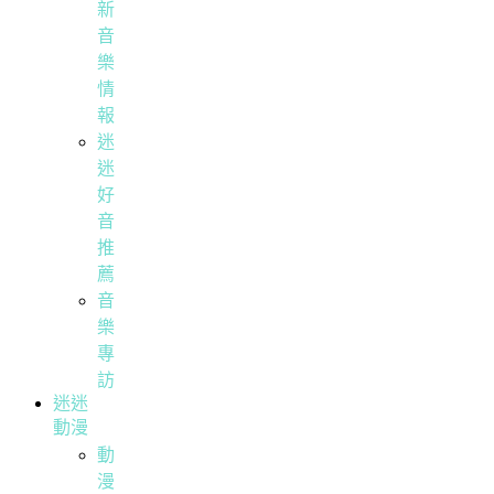
新
音
樂
情
報
迷
迷
好
音
推
薦
音
樂
專
訪
迷迷
動漫
動
漫