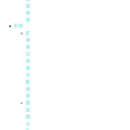
漫
情
報
影劇
影
視
專
訪/
現
場
活
動
報
導
觀
後
感/
分