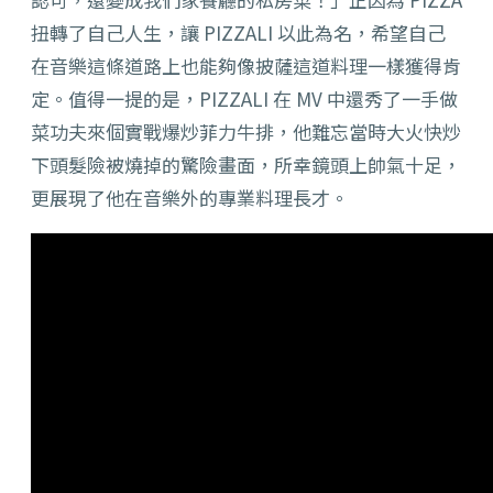
扭轉了自己人生，讓 PIZZALI 以此為名，希望自己
在音樂這條道路上也能夠像披薩這道料理一樣獲得肯
定。值得一提的是，PIZZALI 在 MV 中還秀了一手做
菜功夫來個實戰爆炒菲力牛排，他難忘當時大火快炒
下頭髮險被燒掉的驚險畫面，所幸鏡頭上帥氣十足，
更展現了他在音樂外的專業料理長才。