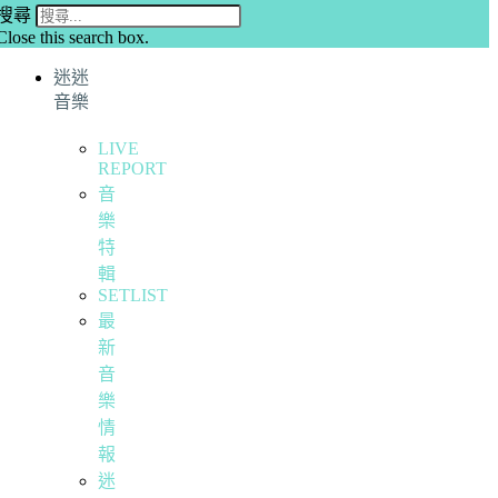
搜尋
Close this search box.
迷迷
音樂
LIVE
REPORT
音
樂
特
輯
SETLIST
最
新
音
樂
情
報
迷