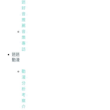
迷
好
音
推
薦
音
樂
專
訪
迷迷
動漫
動
漫
分
析
考
察
介