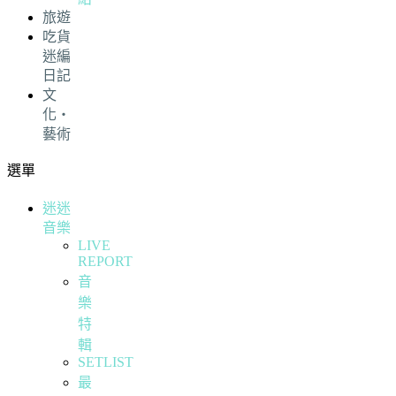
旅遊
吃貨
迷編
日記
文
化・
藝術
選單
迷迷
音樂
LIVE
REPORT
音
樂
特
輯
SETLIST
最