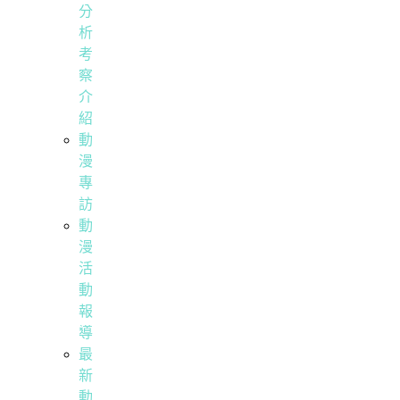
分
析
考
察
介
紹
動
漫
專
訪
動
漫
活
動
報
導
最
新
動