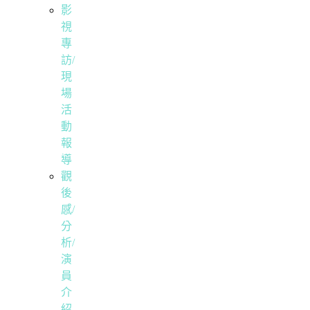
影
視
專
訪/
現
場
活
動
報
導
觀
後
感/
分
析/
演
員
介
紹