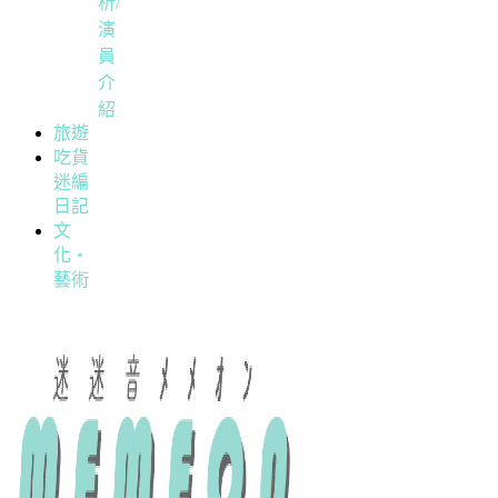
析/
演
員
介
紹
旅遊
吃貨
迷編
日記
文
化・
藝術