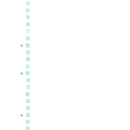
分
析
考
察
介
紹
動
漫
專
訪
動
漫
活
動
報
導
最
新
動