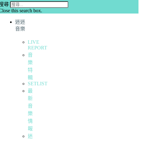
搜尋
Close this search box.
迷迷
音樂
LIVE
REPORT
音
樂
特
輯
SETLIST
最
新
音
樂
情
報
迷