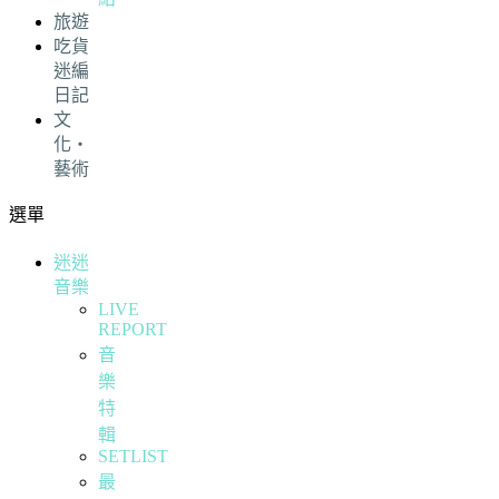
旅遊
吃貨
迷編
日記
文
化・
藝術
選單
迷迷
音樂
LIVE
REPORT
音
樂
特
輯
SETLIST
最