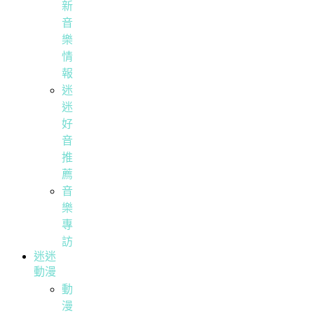
新
音
樂
情
報
迷
迷
好
音
推
薦
音
樂
專
訪
迷迷
動漫
動
漫