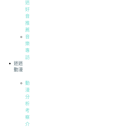
迷
好
音
推
薦
音
樂
專
訪
迷迷
動漫
動
漫
分
析
考
察
介