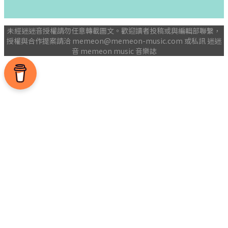
未經迷迷音授權請勿任意轉載圖文。歡迎讀者投稿或與編輯部聯繫，
授權與合作提案請洽
memeon@memeon-music.com
或私訊 迷迷
音 memeon music 音樂誌