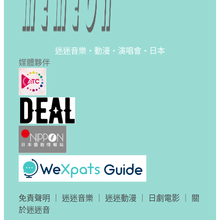
迷迷音樂・動漫・演唱會・日本
媒體夥伴
免責聲明
｜
迷迷音樂
｜
迷迷動漫
｜
日劇電影
｜
關
於迷迷音