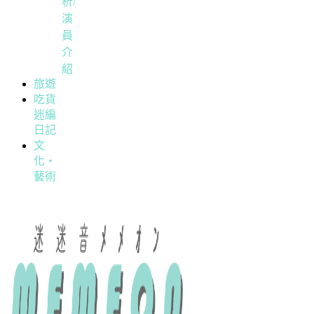
析/
演
員
介
紹
旅遊
吃貨
迷編
日記
文
化・
藝術