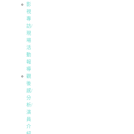
影
視
專
訪/
現
場
活
動
報
導
觀
後
感/
分
析/
演
員
介
紹