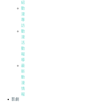
紹
動
漫
專
訪
動
漫
活
動
報
導
最
新
動
漫
情
報
影劇