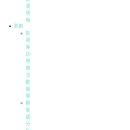
漫
情
報
影劇
影
視
專
訪/
現
場
活
動
報
導
觀
後
感/
分