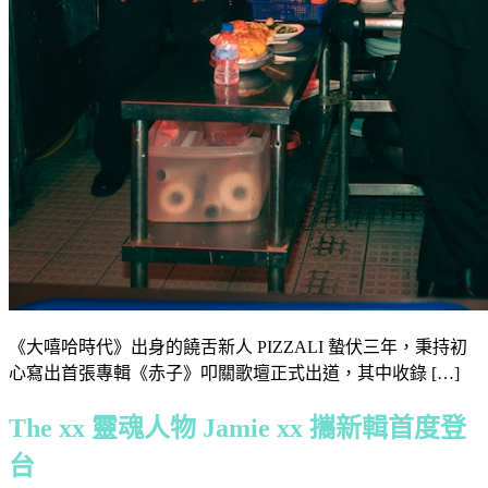
《大嘻哈時代》出身的饒舌新人 PIZZALI 蟄伏三年，秉持初
心寫出首張專輯《赤子》叩關歌壇正式出道，其中收錄 […]
The xx 靈魂人物 Jamie xx 攜新輯首度登
台