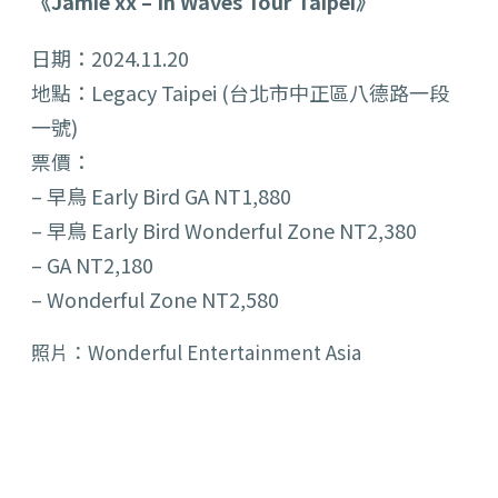
《Jamie xx – In Waves Tour Taipei》
日期：2024.11.20
地點：Legacy Taipei (台北市中正區八德路一段
一號)
票價：
– 早鳥 Early Bird GA NT1,880
– 早鳥 Early Bird Wonderful Zone NT2,380
– GA NT2,180
– Wonderful Zone NT2,580
照片：Wonderful Entertainment Asia