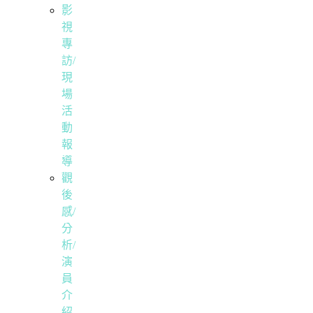
影
視
專
訪/
現
場
活
動
報
導
觀
後
感/
分
析/
演
員
介
紹