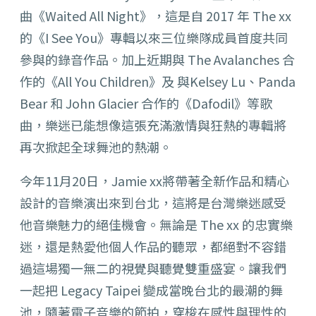
曲《Waited All Night》，這是自 2017 年 The xx
的《I See You》專輯以來三位樂隊成員首度共同
參與的錄音作品。
加上近期與 The Avalanches 合
作的《All You Children》及 與Kelsey Lu、Panda
Bear 和 John Glacier 合作的《Dafodil》等歌
曲，
樂迷已能想像這張充滿激情與狂熱的專輯將
再次掀起全球舞池的熱潮
。
今年11月20日，Jamie xx將帶著全新作品和精心
設計的音樂演出來到台北，
這將是台灣樂迷感受
他音樂魅力的絕佳機會。無論是 The xx 的忠實樂
迷，還是熱愛他個人作品的聽眾，
都絕對不容錯
過這場獨一無二的視覺與聽覺雙重盛宴。讓我們
一起把 Legacy Taipei 變成當晚台北的最潮的舞
池，隨著電子音樂的節拍，
穿梭在感性與理性的