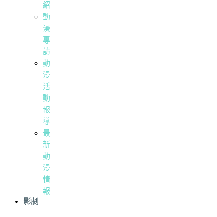
紹
動
漫
專
訪
動
漫
活
動
報
導
最
新
動
漫
情
報
影劇