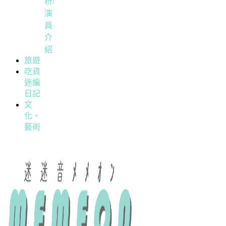
析/
演
員
介
紹
旅遊
吃貨
迷編
日記
文
化・
藝術