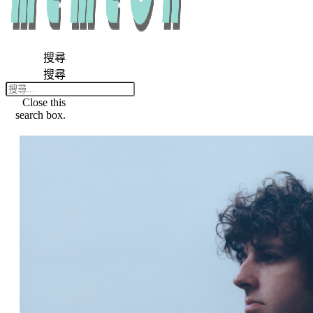
搜尋
搜尋
Close this
search box.