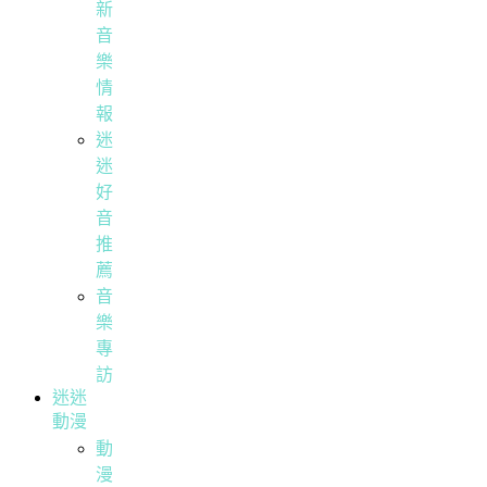
新
音
樂
情
報
迷
迷
好
音
推
薦
音
樂
專
訪
迷迷
動漫
動
漫