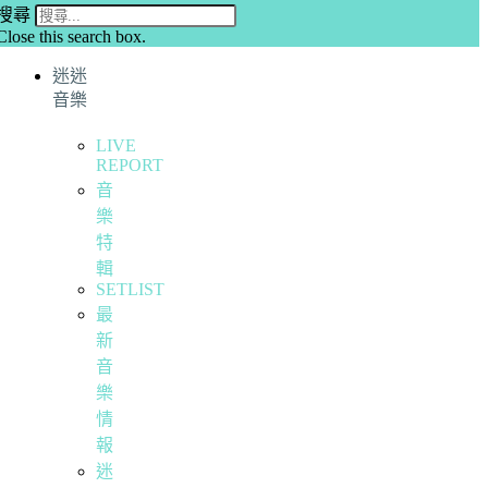
搜尋
Close this search box.
迷迷
音樂
LIVE
REPORT
音
樂
特
輯
SETLIST
最
新
音
樂
情
報
迷