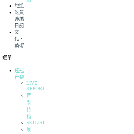
旅遊
吃貨
迷編
日記
文
化・
藝術
選單
迷迷
音樂
LIVE
REPORT
音
樂
特
輯
SETLIST
最