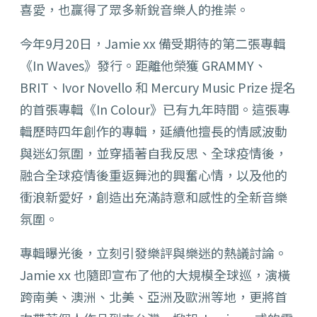
喜愛，
也贏得了眾多新銳音樂人的推崇。
今年9月20日，Jamie xx 備受期待的第二張專輯
《In Waves》發行。距離他榮獲 GRAMMY、
BRIT、Ivor Novello 和 Mercury Music Prize 提名
的首張專輯《In Colour》已有九年時間。這張專
輯歷時四年創作的專輯，
延續他擅長的情感波動
與迷幻氛圍，並穿插著自我反思、
全球疫情後，
融合全球疫情後重返舞池的興奮心情，
以及他的
衝浪新愛好，創造出充滿詩意和感性的全新音樂
氛圍。
專輯曝光後，立刻引發樂評與樂迷的熱議討論。
Jamie xx 也隨即宣布了他的大規模全球巡，演橫
跨南美、澳洲、北美、
亞洲及歐洲等地，更將首