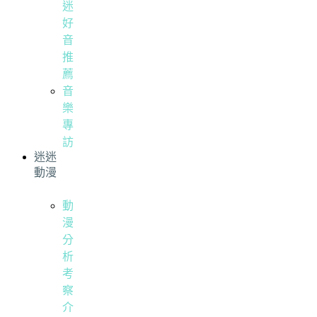
迷
好
音
推
薦
音
樂
專
訪
迷迷
動漫
動
漫
分
析
考
察
介