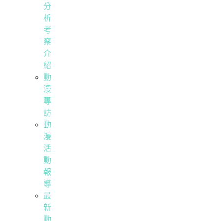
分
析
考
察
介
紹
動
漫
專
訪
動
漫
活
動
報
導
最
新
動