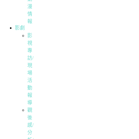
漫
情
報
影劇
影
視
專
訪/
現
場
活
動
報
導
觀
後
感/
分